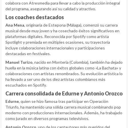
colabora con Atresmedia para llevar a cabo la producción integral
del programa, asegurando así su calidad y atractivo.
Los coaches destacados
Ana Mena
, originaria de Estepona (Málaga), comenzó su carrera
musical desde muy joven y ha cosechado éxitos significativos en
plataformas digitales. Reconocida por Spotify como artista
Spotlight y premiada en múltiples ocasiones, su trayectoria
incluye colaboraciones internacionales y participaciones
destacadas en festivales.
Manuel Turizo
, nacido en Montería (Colombia), también ha dejado
huella en la música latina con éxitos globales como «La Bachata» y
colaboraciones con artistas renombrados. Su evolución artística lo
ha llevado a ser uno de los diez artistas colombianos más
escuchados en Spotify.
Carrera consolidada de Edurne y Antonio Orozco
Edurne
, quien se hizo famosa tras participar en Operación
Triunfo, ha mantenido una sólida carrera musical combinando pop
moderno con producciones internacionales. Además, ha trabajado
como jurado en diversos programas televisivos.
Antonio Orozco
, uno de los cantautores más queridos del