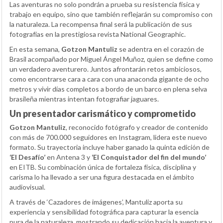
Las aventuras no solo pondrán a prueba su resistencia física y
trabajo en equipo, sino que también reflejarán su compromiso con
la naturaleza. La recompensa final será la publicación de sus
fotografías en la prestigiosa revista National Geographic.
En esta semana,
Gotzon Mantuliz
se adentra en el corazón de
Brasil acompañado por Miguel Ángel Muñoz, quien se define como
un verdadero aventurero. Juntos afrontarán retos ambiciosos,
como encontrarse cara a cara con una anaconda gigante de ocho
metros y vivir días completos a bordo de un barco en plena selva
brasileña mientras intentan fotografiar jaguares.
Un presentador carismático y comprometido
Gotzon Mantuliz
, reconocido fotógrafo y creador de contenido
con más de 700.000 seguidores en Instagram, lidera este nuevo
formato. Su trayectoria incluye haber ganado la quinta edición de
‘El Desafío’
en Antena 3 y
‘El Conquistador del fin del mundo’
en EITB. Su combinación única de fortaleza física, disciplina y
carisma lo ha llevado a ser una figura destacada en el ámbito
audiovisual.
A través de ‘Cazadores de imágenes’, Mantuliz aporta su
experiencia y sensibilidad fotográfica para capturar la esencia
pura de la naturaleza, mostrando su dedicación hacia la aventura y