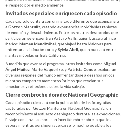
el respeto por el medio ambiente.
Invitados especiales enriquecen cada episodio
Cada capítulo contará con un invitado diferente que acompañará
a
Gotzon Mantuliz
, creando experiencias inolvidables repletas
de emoción y descubrimiento. Entre los rostros destacados que
participarán se encuentran
Arturo Valls
, quien buscará al lince
ibérico;
Mamen Mendizábal
, que viajará hasta Maldivas para
enfrentarse al tiburón toro; y
Sylvia Abril
, quien buceará entre
mantas móbulas en Baja California.
A medida que avanza el programa, otros invitados como
Miguel
Ángel Muñoz
,
Mario Vaquerizo
, y
Patricia Conde
, explorarán
diversas regiones del mundo enfrentándose a desafíos únicos
mientras comparten momentos íntimos que revelan sus
emociones y reflexiones sobre la vida salvaje.
Cierre con broche dorado: National Geographic
Cada episodio culminará con la publicación de las fotografías
capturadas por Gotzon Mantuliz en National Geographic, un
reconocimiento al esfuerzo desplegado durante las expediciones.
El viaje comienza siempre con incertidumbre sobre lo que les
espera mientras persiguen acercarse lo máximo posible a los