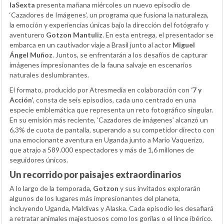
laSexta
presenta mañana miércoles un nuevo episodio de
‘Cazadores de Imágenes’, un programa que fusiona la naturaleza,
la emoción y experiencias únicas bajo la dirección del fotógrafo y
aventurero
Gotzon Mantuliz
. En esta entrega, el presentador se
embarca en un cautivador viaje a Brasil junto al actor
Miguel
Ángel Muñoz
. Juntos, se enfrentarán a los desafíos de capturar
imágenes impresionantes de la fauna salvaje en escenarios
naturales deslumbrantes.
El formato, producido por Atresmedia en colaboración con
‘7 y
Acción’
, consta de seis episodios, cada uno centrado en una
especie emblemática que representa un reto fotográfico singular.
En su emisión más reciente, ‘Cazadores de imágenes’ alcanzó un
6,3% de cuota de pantalla, superando a su competidor directo con
una emocionante aventura en Uganda junto a Mario Vaquerizo,
que atrajo a 589.000 espectadores y más de 1,6 millones de
seguidores únicos.
Un recorrido por paisajes extraordinarios
A lo largo de la temporada,
Gotzon
y sus invitados explorarán
algunos de los lugares más impresionantes del planeta,
incluyendo Uganda, Maldivas y Alaska. Cada episodio les desafiará
a retratar animales majestuosos como los gorilas o el lince ibérico.