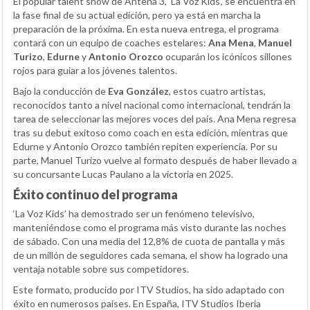
El popular talent show de Antena 3, ‘La Voz Kids’, se encuentra en
la fase final de su actual edición, pero ya está en marcha la
preparación de la próxima. En esta nueva entrega, el programa
contará con un equipo de coaches estelares:
Ana Mena
,
Manuel
Turizo
,
Edurne
y
Antonio Orozco
ocuparán los icónicos sillones
rojos para guiar a los jóvenes talentos.
Bajo la conducción de
Eva González
, estos cuatro artistas,
reconocidos tanto a nivel nacional como internacional, tendrán la
tarea de seleccionar las mejores voces del país. Ana Mena regresa
tras su debut exitoso como coach en esta edición, mientras que
Edurne y Antonio Orozco también repiten experiencia. Por su
parte, Manuel Turizo vuelve al formato después de haber llevado a
su concursante Lucas Paulano a la victoria en 2025.
Éxito continuo del programa
‘La Voz Kids’ ha demostrado ser un fenómeno televisivo,
manteniéndose como el programa más visto durante las noches
de sábado. Con una media del 12,8% de cuota de pantalla y más
de un millón de seguidores cada semana, el show ha logrado una
ventaja notable sobre sus competidores.
Este formato, producido por ITV Studios, ha sido adaptado con
éxito en numerosos países. En España, ITV Studios Iberia