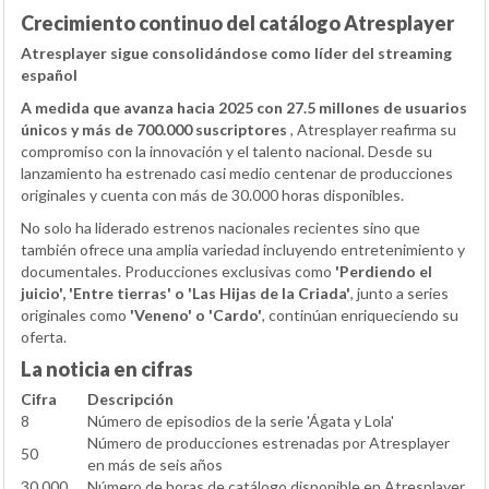
Crecimiento continuo del catálogo Atresplayer
Atresplayer sigue consolidándose como líder del streaming
español
A medida que avanza hacia 2025 con 27.5 millones de usuarios
únicos y más de 700.000 suscriptores
, Atresplayer reafirma su
compromiso con la innovación y el talento nacional. Desde su
lanzamiento ha estrenado casi medio centenar de producciones
originales y cuenta con más de 30.000 horas disponibles.
No solo ha liderado estrenos nacionales recientes sino que
también ofrece una amplia variedad incluyendo entretenimiento y
documentales. Producciones exclusivas como
'Perdiendo el
juicio', 'Entre tierras' o 'Las Hijas de la Criada'
, junto a series
originales como
'Veneno' o 'Cardo'
, continúan enriqueciendo su
oferta.
La noticia en cifras
Cifra
Descripción
8
Número de episodios de la serie 'Ágata y Lola'
Número de producciones estrenadas por Atresplayer
50
en más de seis años
30,000
Número de horas de catálogo disponible en Atresplayer