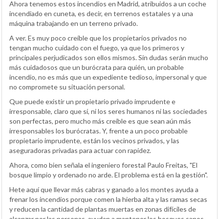
Ahora tenemos estos incendios en Madrid, atribuidos a un coche
incendiado en cuneta, es decir, en terrenos estatales y a una
máquina trabajando en un terreno privado.
A ver. Es muy poco creíble que los propietarios privados no
tengan mucho cuidado con el fuego, ya que los primeros y
principales perjudicados son ellos mismos. Sin dudas serán mucho
más cuidadosos que un burócrata para quién, un probable
incendio, no es más que un expediente tedioso, impersonal y que
no compromete su situación personal.
Que puede existir un propietario privado imprudente e
irresponsable, claro que sí, ni los seres humanos ni las sociedades
son perfectas, pero mucho más creíble es que sean aún más
irresponsables los burócratas. Y, frente a un poco probable
propietario imprudente, están los vecinos privados, y las
aseguradoras privadas para actuar con rapidez.
Ahora, como bien señala el ingeniero forestal Paulo Freitas, "El
bosque limpio y ordenado no arde. El problema está en la gestión".
Hete aquí que llevar más cabras y ganado a los montes ayuda a
frenar los incendios porque comen la hierba alta y las ramas secas
y reducen la cantidad de plantas muertas en zonas difíciles de
alcanzar por las personas, ayudan a mantener los bosques sanos