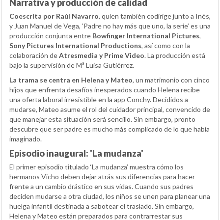
Narrativa y producción de calidad
Coescrita por Raúl Navarro
, quien también codirige junto a Inés,
y Juan Manuel de Vega, ‘Padre no hay más que uno, la serie’ es una
producción conjunta entre
Bowfinger International Pictures
,
Sony Pictures International Productions
, así como con la
colaboración de
Atresmedia y Prime Video
. La producción está
bajo la supervisión de Mª Luisa Gutiérrez.
La trama se centra en Helena y Mateo
, un matrimonio con cinco
hijos que enfrenta desafíos inesperados cuando Helena recibe
una oferta laboral irresistible en la app Conchy. Decididos a
mudarse, Mateo asume el rol del cuidador principal, convencido de
que manejar esta situación será sencillo. Sin embargo, pronto
descubre que ser padre es mucho más complicado de lo que había
imaginado.
Episodio inaugural: 'La mudanza'
El primer episodio titulado ‘La mudanza’ muestra cómo los
hermanos Vicho deben dejar atrás sus diferencias para hacer
frente a un cambio drástico en sus vidas. Cuando sus padres
deciden mudarse a otra ciudad, los niños se unen para planear una
huelga infantil destinada a sabotear el traslado. Sin embargo,
Helena y Mateo están preparados para contrarrestar sus