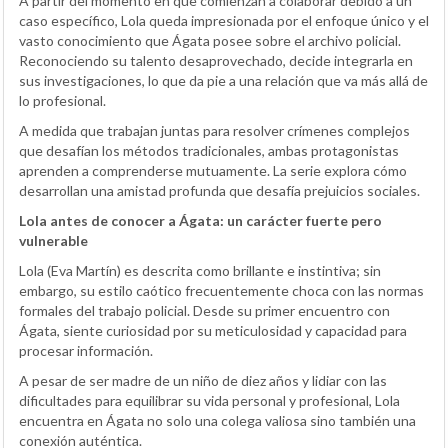
A partir del momento en que comienzan a colaborar debido a un
caso específico, Lola queda impresionada por el enfoque único y el
vasto conocimiento que Ágata posee sobre el archivo policial.
Reconociendo su talento desaprovechado, decide integrarla en
sus investigaciones, lo que da pie a una relación que va más allá de
lo profesional.
A medida que trabajan juntas para resolver crímenes complejos
que desafían los métodos tradicionales, ambas protagonistas
aprenden a comprenderse mutuamente. La serie explora cómo
desarrollan una amistad profunda que desafía prejuicios sociales.
Lola antes de conocer a Ágata: un carácter fuerte pero
vulnerable
Lola (Eva Martín) es descrita como brillante e instintiva; sin
embargo, su estilo caótico frecuentemente choca con las normas
formales del trabajo policial. Desde su primer encuentro con
Ágata, siente curiosidad por su meticulosidad y capacidad para
procesar información.
A pesar de ser madre de un niño de diez años y lidiar con las
dificultades para equilibrar su vida personal y profesional, Lola
encuentra en Ágata no solo una colega valiosa sino también una
conexión auténtica.