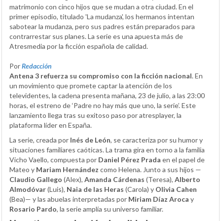
matrimonio con cinco hijos que se mudan a otra ciudad. En el
primer episodio, titulado 'La mudanza', los hermanos intentan
sabotear la mudanza, pero sus padres están preparados para
contrarrestar sus planes. La serie es una apuesta más de
Atresmedia por la ficción española de calidad.
Por
Redacción
Antena 3 refuerza su compromiso con la ficción nacional
. En
un movimiento que promete captar la atención de los
televidentes, la cadena presenta mañana, 23 de julio, a las 23:00
horas, el estreno de ‘Padre no hay más que uno, la serie’. Este
lanzamiento llega tras su exitoso paso por atresplayer, la
plataforma líder en España.
La serie, creada por
Inés de León
, se caracteriza por su humor y
situaciones familiares caóticas. La trama gira en torno a la familia
Vicho Vaello, compuesta por
Daniel Pérez Prada
en el papel de
Mateo y
Mariam Hernández
como Helena. Junto a sus hijos —
Claudio Gallego
(Alex),
Amanda Cárdenas
(Teresa),
Alberto
Almodóvar
(Luis),
Naia de las Heras
(Carola) y
Olivia Cahen
(Bea)— y las abuelas interpretadas por
Miriam Díaz Aroca
y
Rosario Pardo
, la serie amplía su universo familiar.