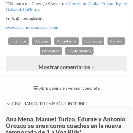
*Miembro del Consejo Asesor del
Center on Global Prosperity, de
Oakland, California
En X: @alextagliavini
www.alejandrotagliavini.com
Incendios
Bosques
Propietarios
Burocracia
Ganado
Naturaleza
Ley de Montes
Mostrar comentarios +
Abrir página en versión completa
CINE, RADIO, TELEVISIÓN E INTERNET
Ana Mena, Manuel Turizo, Edurne y Antonio
Orozco se unen como coaches en la nueva
temporada de 'La Voz Kids'