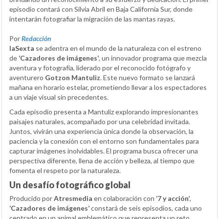
episodio contará con Silvia Abril en Baja California Sur, donde
intentarán fotografiar la migración de las mantas rayas.
Por
Redacción
laSexta
se adentra en el mundo de la naturaleza con el estreno
de
‘Cazadores de imágenes’
, un innovador programa que mezcla
aventura y fotografía, liderado por el reconocido fotógrafo y
aventurero
Gotzon Mantuliz
. Este nuevo formato se lanzará
mañana en horario estelar, prometiendo llevar a los espectadores
a un viaje visual sin precedentes.
Cada episodio presenta a Mantuliz explorando impresionantes
paisajes naturales, acompañado por una celebridad invitada.
Juntos, vivirán una experiencia única donde la observación, la
paciencia y la conexión con el entorno son fundamentales para
capturar imágenes inolvidables. El programa busca ofrecer una
perspectiva diferente, llena de acción y belleza, al tiempo que
fomenta el respeto por la naturaleza.
Un desafío fotográfico global
Producido por
Atresmedia
en colaboración con
‘7 y acción’
,
‘Cazadores de imágenes’
constará de seis episodios, cada uno
centrado en un animal emblemático que representa un reto