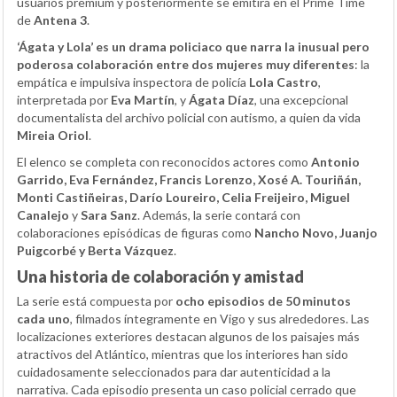
usuarios premium y posteriormente se emitirá en el Prime Time
de
Antena 3
.
‘Ágata y Lola’ es un drama policiaco que narra la inusual pero
poderosa colaboración entre dos mujeres muy diferentes
: la
empática e impulsiva inspectora de policía
Lola Castro
,
interpretada por
Eva Martín
, y
Ágata Díaz
, una excepcional
documentalista del archivo policial con autismo, a quien da vida
Mireia Oriol
.
El elenco se completa con reconocidos actores como
Antonio
Garrido, Eva Fernández, Francis Lorenzo, Xosé A. Touriñán,
Monti Castiñeiras, Darío Loureiro, Celia Freijeiro, Miguel
Canalejo
y
Sara Sanz
. Además, la serie contará con
colaboraciones episódicas de figuras como
Nancho Novo, Juanjo
Puigcorbé y Berta Vázquez
.
Una historia de colaboración y amistad
La serie está compuesta por
ocho episodios de 50 minutos
cada uno
, filmados íntegramente en Vigo y sus alrededores. Las
localizaciones exteriores destacan algunos de los paisajes más
atractivos del Atlántico, mientras que los interiores han sido
cuidadosamente seleccionados para dar autenticidad a la
narrativa. Cada episodio presenta un caso policial cerrado que