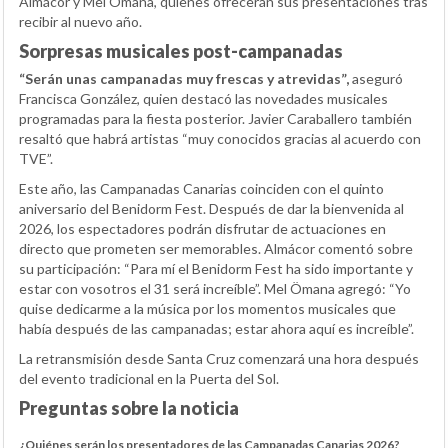
Almácor y Mel Ömana, quienes ofrecerán sus presentaciones tras
recibir al nuevo año.
Sorpresas musicales post-campanadas
“Serán unas campanadas muy frescas y atrevidas”,
aseguró
Francisca González, quien destacó las novedades musicales
programadas para la fiesta posterior. Javier Caraballero también
resaltó que habrá artistas “muy conocidos gracias al acuerdo con
TVE”.
Este año, las Campanadas Canarias coinciden con el quinto
aniversario del Benidorm Fest. Después de dar la bienvenida al
2026, los espectadores podrán disfrutar de actuaciones en
directo que prometen ser memorables. Almácor comentó sobre
su participación: “Para mí el Benidorm Fest ha sido importante y
estar con vosotros el 31 será increíble”. Mel Ömana agregó: “Yo
quise dedicarme a la música por los momentos musicales que
había después de las campanadas; estar ahora aquí es increíble”.
La retransmisión desde Santa Cruz comenzará una hora después
del evento tradicional en la Puerta del Sol.
Preguntas sobre la noticia
¿Quiénes serán los presentadores de las Campanadas Canarias 2026?