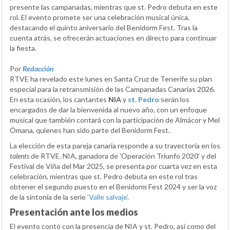
presente las campanadas, mientras que st. Pedro debuta en este
rol. El evento promete ser una celebración musical única,
destacando el quinto aniversario del Benidorm Fest. Tras la
cuenta atrás, se ofrecerán actuaciones en directo para continuar
la fiesta.
Por
Redacción
RTVE ha revelado este lunes en Santa Cruz de Tenerife su plan
especial para la retransmisión de las Campanadas Canarias 2026.
En esta ocasión, los cantantes
NIA
y
st. Pedro
serán los
encargados de dar la bienvenida al nuevo año, con un enfoque
musical que también contará con la participación de Almácor y Mel
Ömana, quienes han sido parte del Benidorm Fest.
La elección de esta pareja canaria responde a su trayectoria en los
talents
de RTVE. NIA, ganadora de 'Operación Triunfo 2020' y del
Festival de Viña del Mar 2025, se presenta por cuarta vez en esta
celebración, mientras que st. Pedro debuta en este rol tras
obtener el segundo puesto en el Benidorm Fest 2024 y ser la voz
de la sintonía de la serie
‘Valle salvaje’
.
Presentación ante los medios
El evento contó con la presencia de NIA y st. Pedro, así como del