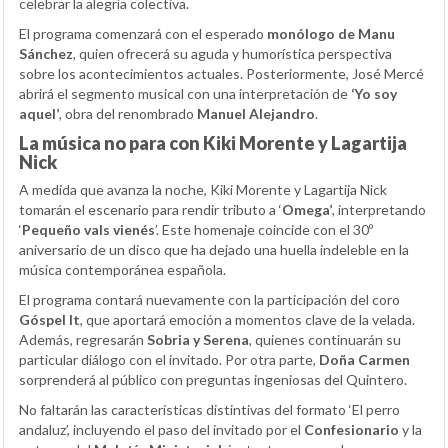
celebrar la alegría colectiva.
El programa comenzará con el esperado
monólogo de Manu
Sánchez
, quien ofrecerá su aguda y humorística perspectiva
sobre los acontecimientos actuales. Posteriormente, José Mercé
abrirá el segmento musical con una interpretación de
‘Yo soy
aquel’
, obra del renombrado
Manuel Alejandro
.
La música no para con Kiki Morente y Lagartija
Nick
A medida que avanza la noche, Kiki Morente y Lagartija Nick
tomarán el escenario para rendir tributo a ‘
Omega’
, interpretando
‘
Pequeño vals vienés
’. Este homenaje coincide con el 30º
aniversario de un disco que ha dejado una huella indeleble en la
música contemporánea española.
El programa contará nuevamente con la participación del coro
Góspel It
, que aportará emoción a momentos clave de la velada.
Además, regresarán
Sobria y Serena
, quienes continuarán su
particular diálogo con el invitado. Por otra parte,
Doña Carmen
sorprenderá al público con preguntas ingeniosas del Quintero.
No faltarán las características distintivas del formato ‘El perro
andaluz’, incluyendo el paso del invitado por el
Confesionario
y la