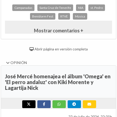
Campanadas
Santa Cruz de Tenerife
NIA
st. Pedro
Benidorm Fest
RTVE
Música
Mostrar comentarios +
Abrir página en versión completa
OPINIÓN
José Mercé homenajea el álbum 'Omega' en
'El perro andaluz' con Kiki Morente y
Lagartija Nick
22 de julio de 2026, 22:31h