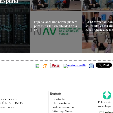
 España
España lanza una norma pionera
La IA ofrece solucion
para medir la sostenibilidad de la
sostenibles en la Cu
IA
de la Industria de l
Contacto
sociaciones
Contacto
Política de 
 e Internet
QUÍENES SOMOS
Hemeroteca
Aviso Legal
esarrollos
Índice temático
Sitemap News