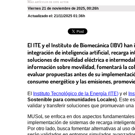
Más artículos de este autor
viernes 21 de noviembre de 2025
,
00:26h
Actualizado el:
21/11/2025 01:36h
El ITE y el Instituto de Biomecánica (IBV) ha
integración de inteligencia artificial, recarga
soluciones de movilidad eléctrica e intermoda
información sobre movilidad, fomentará la col
evaluar propuestas antes de su implementación
consumo energético y las emisiones, promovie
El
Instituto Tecnológico de la Energía (ITE)
y el
Ins
Sostenible para comunidades Locales)
. Este e
validar y transferir soluciones que promuevan una 
MUSoL se enfoca en dos aspectos fundamentales pa
implementación de sistemas de recarga inteligente
Por otro lado, busca fomentar alternativas al uso
serán validados en entornos simulados avanzados