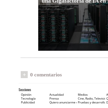
una Gigafactoría de IA en
+
0 comentarios
Secciones
Opinión
Actualidad
Medios
A
Tecnología
Prensa
Cine, Radio, Televisión
Publicidad
Quiero anunciarme en Gaceta de Prensa
Pruebas y desarrollos
D