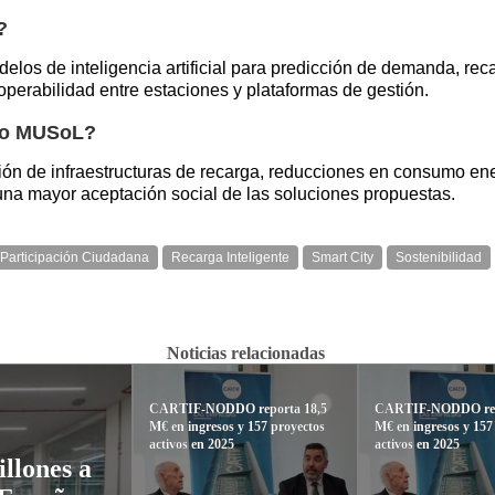
?
delos de inteligencia artificial para predicción de demanda, rec
operabilidad entre estaciones y plataformas de gestión.
cto MUSoL?
ión de infraestructuras de recarga, reducciones en consumo ene
 una mayor aceptación social de las soluciones propuestas.
Participación Ciudadana
Recarga Inteligente
Smart City
Sostenibilidad
Noticias relacionadas
CARTIF-NODDO reporta 18,5
CARTIF-NODDO rep
M€ en ingresos y 157 proyectos
M€ en ingresos y 157
activos en 2025
activos en 2025
llones a