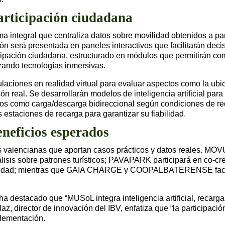
articipación ciudadana
a integral que centraliza datos sobre movilidad obtenidos a par
ción será presentada en paneles interactivos que facilitarán de
icipación ciudadana, estructurado en módulos que permitirán com
izando tecnologías inmersivas.
laciones en realidad virtual para evaluar aspectos como la ubi
 real. Se desarrollarán modelos de inteligencia artificial para
esos como carga/descarga bidireccional según condiciones de re
 estaciones de recarga para garantizar su fiabilidad.
neficios esperados
valencianas que aportan casos prácticos y datos reales. MOVU
lisis sobre patrones turísticos; PAVAPARK participará en c
ilidad; mientras que GAIA CHARGE y COOPALBATERENSE facili
 ha destacado que “MUSoL integra inteligencia artificial, recarga
olaz, director de innovación del IBV, enfatiza que “la participa
plementación.