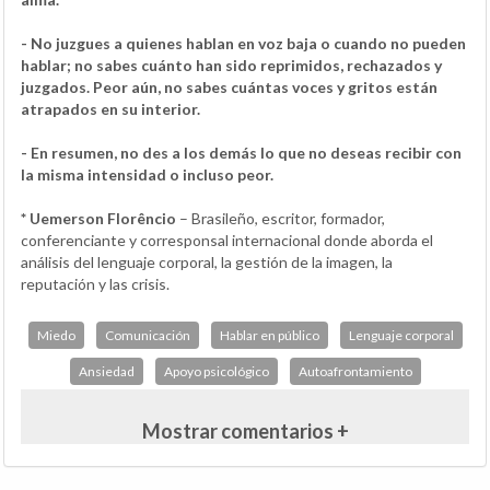
- No juzgues a quienes hablan en voz baja o cuando no pueden
hablar; no sabes cuánto han sido reprimidos, rechazados y
juzgados. Peor aún, no sabes cuántas voces y gritos están
atrapados en su interior.
- En resumen, no des a los demás lo que no deseas recibir con
la misma intensidad o incluso peor.
* Uemerson Florêncio
– Brasileño, escritor, formador,
conferenciante y corresponsal internacional donde aborda el
análisis del lenguaje corporal, la gestión de la imagen, la
reputación y las crisis.
Miedo
Comunicación
Hablar en público
Lenguaje corporal
Ansiedad
Apoyo psicológico
Autoafrontamiento
Mostrar comentarios +