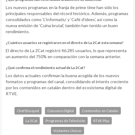
Los nuevos programas en la franja de prime time han sido los
principales responsables del récord histórico. Además, programas
consolidados como ‘L’Informatiu’ y ‘Cafè d’idees’, así como la
nueva emisión de ‘Cuina brutal’, también han tenido un buen
rendimiento.
¿Cuántos usuarios se registraron en el directo de La 2Cat esta semana?
El directo de La 2Cat registró 46.285 usuarios, lo que representa
un aumento del 750% en comparación con la semana anterior.
¿Qué confirma el rendimiento actual de La 2Cat?
Los datos actuales confirman la buena acogida de los nuevos
formatos y programas del canal, consolidando el interés creciente
por los contenidos en catalán dentro del ecosistema digital de
RTVE.
Chef Bosquet
Consumo Digital
Contenidos en Catalán
La 2Cat
Programas de Televisión
RTVE Play
Visitantes Únicos