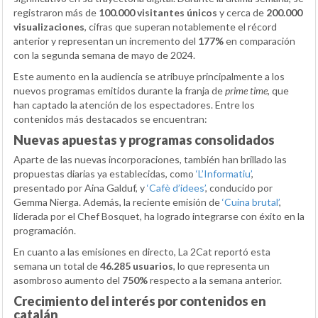
registraron más de
100.000 visitantes únicos
y cerca de
200.000
visualizaciones
, cifras que superan notablemente el récord
anterior y representan un incremento del
177%
en comparación
con la segunda semana de mayo de 2024.
Este aumento en la audiencia se atribuye principalmente a los
nuevos programas emitidos durante la franja de
prime time
, que
han captado la atención de los espectadores. Entre los
contenidos más destacados se encuentran:
Nuevas apuestas y programas consolidados
Aparte de las nuevas incorporaciones, también han brillado las
propuestas diarias ya establecidas, como
‘L’Informatiu’
,
presentado por Aina Galduf, y
‘Cafè d’idees’
, conducido por
Gemma Nierga. Además, la reciente emisión de
‘Cuina brutal’
,
liderada por el Chef Bosquet, ha logrado integrarse con éxito en la
programación.
En cuanto a las emisiones en directo, La 2Cat reportó esta
semana un total de
46.285 usuarios
, lo que representa un
asombroso aumento del
750%
respecto a la semana anterior.
Crecimiento del interés por contenidos en
catalán