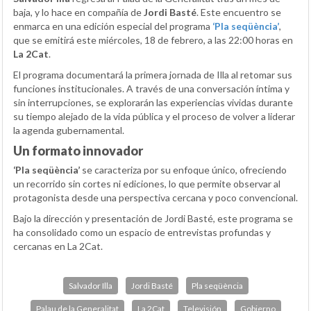
baja, y lo hace en compañía de
Jordi Basté
. Este encuentro se
enmarca en una edición especial del programa
‘Pla seqüència’
,
que se emitirá este miércoles, 18 de febrero, a las 22:00 horas en
La 2Cat
.
El programa documentará la primera jornada de Illa al retomar sus
funciones institucionales. A través de una conversación íntima y
sin interrupciones, se explorarán las experiencias vividas durante
su tiempo alejado de la vida pública y el proceso de volver a liderar
la agenda gubernamental.
Un formato innovador
‘Pla seqüència’
se caracteriza por su enfoque único, ofreciendo
un recorrido sin cortes ni ediciones, lo que permite observar al
protagonista desde una perspectiva cercana y poco convencional.
Bajo la dirección y presentación de Jordi Basté, este programa se
ha consolidado como un espacio de entrevistas profundas y
cercanas en La 2Cat.
Salvador Illa
Jordi Basté
Pla seqüència
Palau de la Generalitat
La 2Cat
Televisión
Gobierno