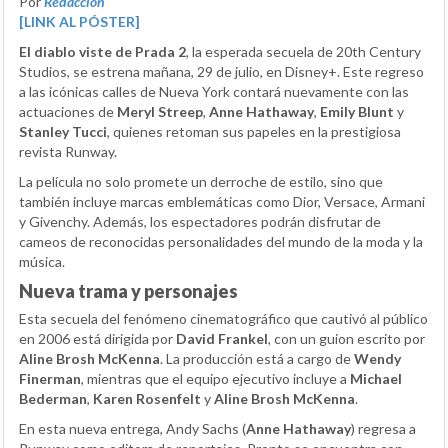
Por
Redacción
[LINK AL PÓSTER]
El diablo viste de Prada 2
, la esperada secuela de 20th Century
Studios, se estrena mañana, 29 de julio, en Disney+. Este regreso
a las icónicas calles de Nueva York contará nuevamente con las
actuaciones de
Meryl Streep
,
Anne Hathaway
,
Emily Blunt
y
Stanley Tucci
, quienes retoman sus papeles en la prestigiosa
revista Runway.
La película no solo promete un derroche de estilo, sino que
también incluye marcas emblemáticas como Dior, Versace, Armani
y Givenchy. Además, los espectadores podrán disfrutar de
cameos de reconocidas personalidades del mundo de la moda y la
música.
Nueva trama y personajes
Esta secuela del fenómeno cinematográfico que cautivó al público
en 2006 está dirigida por
David Frankel
, con un guion escrito por
Aline Brosh McKenna
. La producción está a cargo de
Wendy
Finerman
, mientras que el equipo ejecutivo incluye a
Michael
Bederman
,
Karen Rosenfelt
y
Aline Brosh McKenna
.
En esta nueva entrega, Andy Sachs (
Anne Hathaway
) regresa a