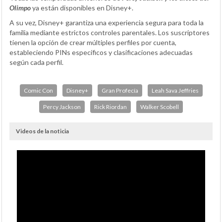
Olimpo
ya están disponibles en Disney+.
A su vez, Disney+ garantiza una experiencia segura para toda la
familia mediante estrictos controles parentales. Los suscriptores
tienen la opción de crear múltiples perfiles por cuenta,
estableciendo PINs específicos y clasificaciones adecuadas
según cada perfil.
Comic Con
Disney+
Gran Profecía
Leah Sava Jeffries
Percy Jackson
Rick Riordan
Walker Scobell
Videos de la noticia