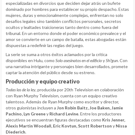
especializadas en divorcios que deciden dejar atrás un bufete
dominado por hombres para establecer su propio despacho. Estas
mujeres, duras y emocionalmente complejas, enfrentan no solo
desafíos legales sino también conflictos personales, secretos
ocultos y lealtades traicioneras tanto dentro como fuera del
tribunal. En un entorno donde el poder económico prevalece y el
amor se convierte en un campo de batalla, estas abogadas están
dispuestas a redefinir las reglas del juego.
La serie se suma a otros éxitos aclamados por la crítica
disponibles en Hulu, como
Solo asesinatos en el edificio
y
Sh?gun
. Con
una narrativa intrigante y personajes bien desarrollados, promete
captar la atención del público desde su estreno.
Producción y equipo creativo
Todas las de la ley
, producida por 20th Television en colaboración
con Ryan Murphy Television, cuenta con un equipo creativo
talentoso. Además de Ryan Murphy como escritor y director,
otros guionistas incluyen a
Jon Robin Baitz, Joe Baken, Jamie
Pachino, Lyn Greene
y
Richard Levine
. Entre los productores
ejecutivos se encuentran figuras destacadas como
Kris Jenner,
Alexis Martin Woodall, Eric Kovtun, Scott Robertson
y
Nissa
Diederich
.