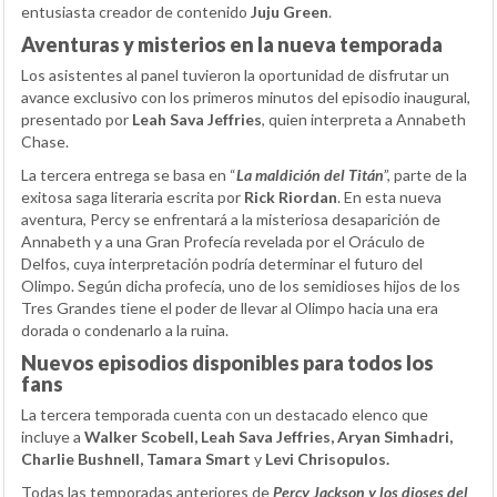
entusiasta creador de contenido
Juju Green
.
Aventuras y misterios en la nueva temporada
Los asistentes al panel tuvieron la oportunidad de disfrutar un
avance exclusivo con los primeros minutos del episodio inaugural,
presentado por
Leah Sava Jeffries
, quien interpreta a Annabeth
Chase.
La tercera entrega se basa en “
La maldición del Titán
”, parte de la
exitosa saga literaria escrita por
Rick Riordan
. En esta nueva
aventura, Percy se enfrentará a la misteriosa desaparición de
Annabeth y a una Gran Profecía revelada por el Oráculo de
Delfos, cuya interpretación podría determinar el futuro del
Olimpo. Según dicha profecía, uno de los semidioses hijos de los
Tres Grandes tiene el poder de llevar al Olimpo hacia una era
dorada o condenarlo a la ruina.
Nuevos episodios disponibles para todos los
fans
La tercera temporada cuenta con un destacado elenco que
incluye a
Walker Scobell, Leah Sava Jeffries, Aryan Simhadri,
Charlie Bushnell, Tamara Smart
y
Levi Chrisopulos.
Todas las temporadas anteriores de
Percy Jackson y los dioses del