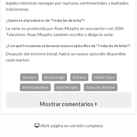
legales mientras navegan por rupturas sentimentales y lealtades
traicioneras.
¿Quién es el productor de "Todas las de la ley"?
La serie es producida por Ryan Murphy en asociación con 20th
Television. Ryan Murphy también escribe y dirige la serie.
¿Con qué frecuencia se lanzarán nuevos episodios de "Todas las de la ley"?
Después del estreno inicial, habrá un nuevo episodio disponible
cada martes.
Disney+
Drama Legal
Estreno
Glenn Close
Kim Kardashian
Ryan Murphy
Todas las de la ley
Mostrar comentarios +
Abrir página en versión completa