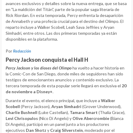
avances exclusivos y detalles sobre la nueva entrega, que se basa
en "La maldición del Titán", parte de la popular saga literaria de
Rick Riordan. En esta temporada, Percy enfrenta la desaparición
de Annabeth y una profecía crucial para el destino del Olimpo. El
reparto incluye a Walker Scobell, Leah Sava Jeffries y Aryan
Simhadri, entre otros. Las dos primeras temporadas ya están
disponibles en la plataforma.
Por
Redacción
Percy Jackson conquista el Hall H
Percy Jackson y los dioses del Olimpo
ha vuelto a hacer historia en
la Comic-Con de San Diego, donde miles de seguidores han sido
testigos de emocionantes anuncios y contenido exclusivo. La
tercera temporada de esta popular serie llegará en exclusiva el
20
de noviembre a Disney+
.
Durante el evento, el elenco principal, que incluye a
Walker
Scobell
(Percy Jackson),
Aryan Simhadri
(Grover Underwood),
Charlie Bushnell
(Luke Castellan),
Tamara Smart
(Thalia Grace),
Levi Chrisopulos
(Nico Di Angelo) y
Olive Abercrombie
(Bianca
Di Angelo), participó en un panel junto a los productores
ejecutivos
Dan Shotz
y
Craig Silverstein
, moderado por el