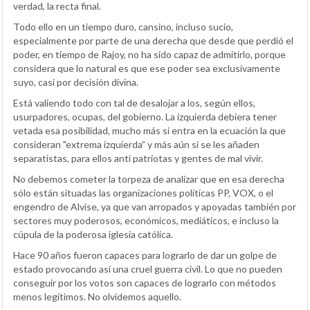
verdad, la recta final.
Todo ello en un tiempo duro, cansino, incluso sucio,
especialmente por parte de una derecha que desde que perdió el
poder, en tiempo de Rajoy, no ha sido capaz de admitirlo, porque
considera que lo natural es que ese poder sea exclusivamente
suyo, casi por decisión divina.
Está valiendo todo con tal de desalojar a los, según ellos,
usurpadores, ocupas, del gobierno. La izquierda debiera tener
vetada esa posibilidad, mucho más si entra en la ecuación la que
consideran "extrema izquierda” y más aún si se les añaden
separatistas, para ellos anti patriotas y gentes de mal vivir.
No debemos cometer la torpeza de analizar que en esa derecha
sólo están situadas las organizaciones políticas PP, VOX, o el
engendro de Alvise, ya que van arropados y apoyadas también por
sectores muy poderosos, económicos, mediáticos, e incluso la
cúpula de la poderosa iglesia católica.
Hace 90 años fueron capaces para lograrlo de dar un golpe de
estado provocando así una cruel guerra civil. Lo que no pueden
conseguir por los votos son capaces de lograrlo con métodos
menos legítimos. No olvidemos aquello.