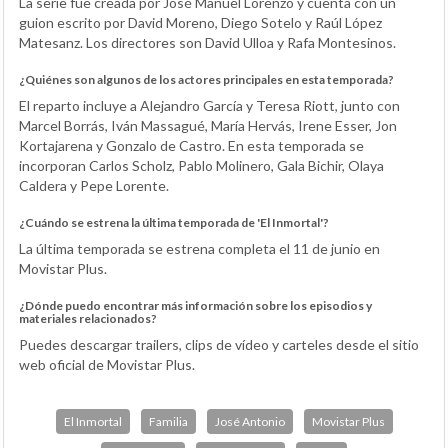
La serie fue creada por José Manuel Lorenzo y cuenta con un
guion escrito por David Moreno, Diego Sotelo y Raúl López
Matesanz. Los directores son David Ulloa y Rafa Montesinos.
¿Quiénes son algunos de los actores principales en esta temporada?
El reparto incluye a Alejandro García y Teresa Riott, junto con
Marcel Borrás, Iván Massagué, María Hervás, Irene Esser, Jon
Kortajarena y Gonzalo de Castro. En esta temporada se
incorporan Carlos Scholz, Pablo Molinero, Gala Bichir, Olaya
Caldera y Pepe Lorente.
¿Cuándo se estrena la última temporada de 'El Inmortal'?
La última temporada se estrena completa el 11 de junio en
Movistar Plus.
¿Dónde puedo encontrar más información sobre los episodios y
materiales relacionados?
Puedes descargar trailers, clips de vídeo y carteles desde el sitio
web oficial de Movistar Plus.
El Inmortal
Familia
José Antonio
Movistar Plus