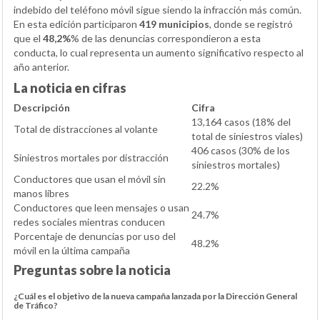
indebido del teléfono móvil sigue siendo la infracción más común.
En esta edición participaron
419 municipios
, donde se registró
que el
48,2%
% de las denuncias correspondieron a esta
conducta, lo cual representa un aumento significativo respecto al
año anterior.
La noticia en cifras
Descripción
Cifra
13,164 casos (18% del
Total de distracciones al volante
total de siniestros viales)
406 casos (30% de los
Siniestros mortales por distracción
siniestros mortales)
Conductores que usan el móvil sin
22.2%
manos libres
Conductores que leen mensajes o usan
24.7%
redes sociales mientras conducen
Porcentaje de denuncias por uso del
48.2%
móvil en la última campaña
Preguntas sobre la noticia
¿Cuál es el objetivo de la nueva campaña lanzada por la Dirección General
de Tráfico?