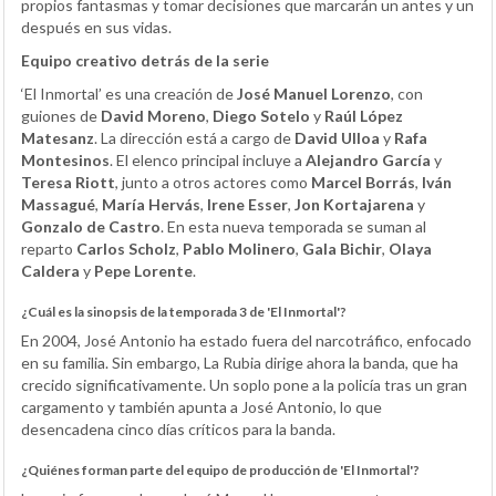
propios fantasmas y tomar decisiones que marcarán un antes y un
después en sus vidas.
Equipo creativo detrás de la serie
‘El Inmortal’ es una creación de
José Manuel Lorenzo
, con
guiones de
David Moreno
,
Diego Sotelo
y
Raúl López
Matesanz
. La dirección está a cargo de
David Ulloa
y
Rafa
Montesinos
. El elenco principal incluye a
Alejandro García
y
Teresa Riott
, junto a otros actores como
Marcel Borrás
,
Iván
Massagué
,
María Hervás
,
Irene Esser
,
Jon Kortajarena
y
Gonzalo de Castro
. En esta nueva temporada se suman al
reparto
Carlos Scholz
,
Pablo Molinero
,
Gala Bichir
,
Olaya
Caldera
y
Pepe Lorente
.
¿Cuál es la sinopsis de la temporada 3 de 'El Inmortal'?
En 2004, José Antonio ha estado fuera del narcotráfico, enfocado
en su familia. Sin embargo, La Rubia dirige ahora la banda, que ha
crecido significativamente. Un soplo pone a la policía tras un gran
cargamento y también apunta a José Antonio, lo que
desencadena cinco días críticos para la banda.
¿Quiénes forman parte del equipo de producción de 'El Inmortal'?