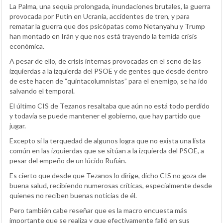
La Palma, una sequía prolongada, inundaciones brutales, la guerra
provocada por Putin en Ucrania, accidentes de tren, y para
rematar la guerra que dos psicópatas como Netanyahu y Trump
han montado en Irán y que nos está trayendo la temida crisis
económica.
A pesar de ello, de crisis internas provocadas en el seno de las
izquierdas a la izquierda del PSOE y de gentes que desde dentro
de este hacen de “quintacolumnistas” para el enemigo, se ha ido
salvando el temporal.
El último CIS de Tezanos resaltaba que aún no está todo perdido
y todavía se puede mantener el gobierno, que hay partido que
jugar.
Excepto si la terquedad de algunos logra que no exista una lista
común en las izquierdas que se sitúan a la izquierda del PSOE, a
pesar del empeño de un lúcido Rufián.
Es cierto que desde que Tezanos lo dirige, dicho CIS no goza de
buena salud, recibiendo numerosas críticas, especialmente desde
quienes no reciben buenas noticias de él.
Pero también cabe reseñar que es la macro encuesta más
importante que se realiza y que efectivamente falló en sus