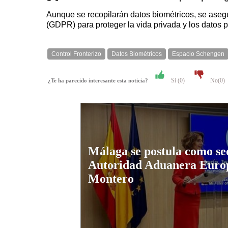
Aunque se recopilarán datos biométricos, se aseg
(GDPR) para proteger la vida privada y los datos p
Control Fronterizo
Datos Biométricos
Espacio Schengen
Si (
0
)
No(
0
)
¿Te ha parecido interesante esta noticia?
Málaga se postula como se
Autoridad Aduanera Europ
Montero