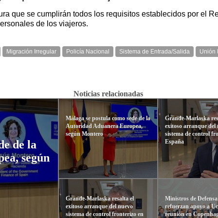
ura que se cumplirán todos los requisitos establecidos por el 
ersonales de los viajeros.
Migración Irregular
Policía Nacional
Sistema de Entrada/Salida
Unión
Noticias relacionadas
Málaga se postula como sede de la
Grande-Marlaska resa
Autoridad Aduanera Europea,
exitoso arranque del
según Montero
sistema de control fr
España
de de la
ea, según
Grande-Marlaska resalta el
Ministros de Defensa
exitoso arranque del nuevo
refuerzan apoyo a Uc
sistema de control fronterizo en
reunión en Copenha