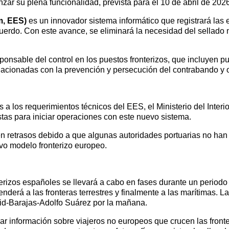
ar su plena funcionalidad, prevista para el 10 de abril de 2026
m, EES)
es un innovador sistema informático que registrará las
erdo. Con este avance, se eliminará la necesidad del sellado ma
onsable del control en los puestos fronterizos, que incluyen pue
lacionadas con la prevención y persecución del contrabando y ot
a los requerimientos técnicos del EES, el Ministerio del Interio
istas para iniciar operaciones con este nuevo sistema.
n retrasos debido a que algunas autoridades portuarias no han fi
vo modelo fronterizo europeo.
rizos españoles se llevará a cabo en fases durante un periodo 
enderá a las fronteras terrestres y finalmente a las marítimas.
rid-Barajas-Adolfo Suárez por la mañana.
ar información sobre viajeros no europeos que crucen las front