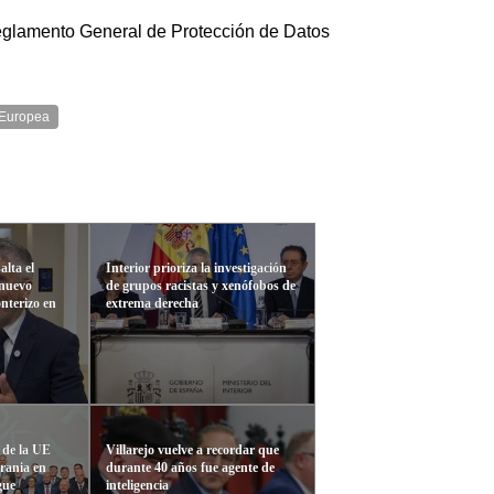
Reglamento General de Protección de Datos
 Europea
lta el
Interior prioriza la investigación
 nuevo
de grupos racistas y xenófobos de
onterizo en
extrema derecha
 de la UE
Villarejo vuelve a recordar que
rania en
durante 40 años fue agente de
gue
inteligencia