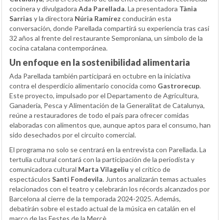
cocinera y divulgadora
Ada Parellada
. La presentadora
Tània
Sarrias
y la directora
Núria Ramírez
conducirán esta
conversación, donde Parellada compartirá su experiencia tras casi
32 años al frente del restaurante Semproniana, un símbolo de la
cocina catalana contemporánea.
Un enfoque en la sostenibilidad alimentaria
Ada Parellada también participará en octubre en la iniciativa
contra el desperdicio alimentario conocida como
Gastrorecup
.
Este proyecto, impulsado por el Departamento de Agricultura,
Ganadería, Pesca y Alimentación de la Generalitat de Catalunya,
reúne a restauradores de todo el país para ofrecer comidas
elaboradas con alimentos que, aunque aptos para el consumo, han
sido desechados por el circuito comercial.
El programa no solo se centrará en la entrevista con Parellada. La
tertulia cultural contará con la participación de la periodista y
comunicadora cultural
Marta Vilageliu
y el crítico de
espectáculos
Santi Fondevila
. Juntos analizarán temas actuales
relacionados con el teatro y celebrarán los récords alcanzados por
Barcelona al cierre de la temporada 2024-2025. Además,
debatirán sobre el estado actual de la música en catalán en el
marco de las Festes de la Mercè.