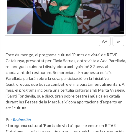
A+
a-
Este diumenge, el programa cultural 'Punts de vista' de RTVE
Catalunya, presentat per Tània Sarrias, entrevista a Ada Parellada,
reconeguda cuinera i divulgadora amb gairebé 32 anys al
capdavant del restaurant Semproniana. En aquesta edició,
Parellada parlarà sobre la seva participació en la iniciativa
Gastrorecup, que busca combatre el malbaratament alimentari. A
més, el programa inclourà una tertúlia cultural amb Marta Vilageliu
i Santi Fondevila, que discutiran sobre teatre i música en català
durant les Festes de la Mercè, així com aportacions d'experts en
art i cultura.
Por
Redacción
El programa cultural
'Punts de vista'
, que se emite en
RTVE
Catalunya
, será el escenario de una entrevista con la reconocida