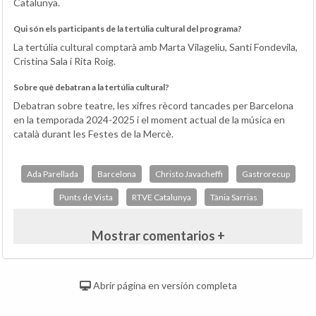
Catalunya.
Qui són els participants de la tertúlia cultural del programa?
La tertúlia cultural comptarà amb Marta Vilageliu, Santi Fondevila,
Cristina Sala i Rita Roig.
Sobre què debatran a la tertúlia cultural?
Debatran sobre teatre, les xifres rècord tancades per Barcelona
en la temporada 2024-2025 i el moment actual de la música en
català durant les Festes de la Mercè.
Ada Parellada
Barcelona
Christo Javacheffi
Gastrorecup
Punts de Vista
RTVE Catalunya
Tània Sarrias
Mostrar comentarios +
Abrir página en versión completa