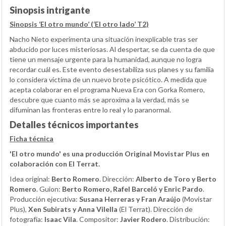
Sinopsis intrigante
Sinopsis ‘El otro mundo’ (‘El otro lado’ T2)
Nacho Nieto experimenta una situación inexplicable tras ser
abducido por luces misteriosas. Al despertar, se da cuenta de que
tiene un mensaje urgente para la humanidad, aunque no logra
recordar cuál es. Este evento desestabiliza sus planes y su familia
lo considera víctima de un nuevo brote psicótico. A medida que
acepta colaborar en el programa Nueva Era con Gorka Romero,
descubre que cuanto más se aproxima a la verdad, más se
difuminan las fronteras entre lo real y lo paranormal.
Detalles técnicos importantes
Ficha técnica
'El otro mundo' es una producción Original Movistar Plus en
colaboración con El Terrat.
Idea original:
Berto Romero
. Dirección:
Alberto de Toro y Berto
Romero
. Guion:
Berto Romero, Rafel Barceló y Enric Pardo
.
Producción ejecutiva:
Susana Herreras y Fran Araújo
(Movistar
Plus),
Xen Subirats y Anna Vilella
(El Terrat). Dirección de
fotografía:
Isaac Vila
. Compositor:
Javier Rodero
. Distribución: