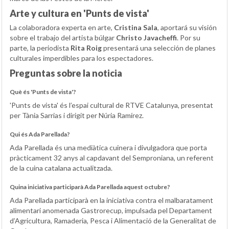
Arte y cultura en 'Punts de vista'
La colaboradora experta en arte,
Cristina Sala
, aportará su visión
sobre el trabajo del artista búlgar
Christo Javacheffi
. Por su
parte, la periodista
Rita Roig
presentará una selección de planes
culturales imperdibles para los espectadores.
Preguntas sobre la noticia
Què és 'Punts de vista'?
'Punts de vista' és l’espai cultural de RTVE Catalunya, presentat
per Tània Sarrias i dirigit per Núria Ramírez.
Qui és Ada Parellada?
Ada Parellada és una mediàtica cuinera i divulgadora que porta
pràcticament 32 anys al capdavant del Semproniana, un referent
de la cuina catalana actualitzada.
Quina iniciativa participarà Ada Parellada aquest octubre?
Ada Parellada participarà en la iniciativa contra el malbaratament
alimentari anomenada Gastrorecup, impulsada pel Departament
d’Agricultura, Ramaderia, Pesca i Alimentació de la Generalitat de