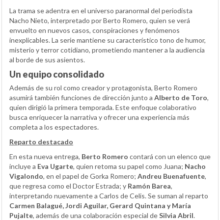
La trama se adentra en el universo paranormal del periodista
Nacho Nieto, interpretado por Berto Romero, quien se verá
envuelto en nuevos casos, conspiraciones y fenómenos
inexplicables. La serie mantiene su característico tono de humor,
misterio y terror cotidiano, prometiendo mantener a la audiencia
al borde de sus asientos.
Un equipo consolidado
Además de su rol como creador y protagonista, Berto Romero
asumirá también funciones de dirección junto a
Alberto de Toro
,
quien dirigió la primera temporada. Este enfoque colaborativo
busca enriquecer la narrativa y ofrecer una experiencia más
completa a los espectadores.
Reparto destacado
En esta nueva entrega,
Berto Romero
contará con un elenco que
incluye a
Eva Ugarte
, quien retoma su papel como Juana;
Nacho
Vigalondo
, en el papel de Gorka Romero;
Andreu Buenafuente
,
que regresa como el Doctor Estrada; y
Ramón Barea
,
interpretando nuevamente a Carlos de Celis. Se suman al reparto
Carmen Balagué, Jordi Aguilar, Gerard Quintana y María
Pujalte
, además de una colaboración especial de
Silvia Abril
.