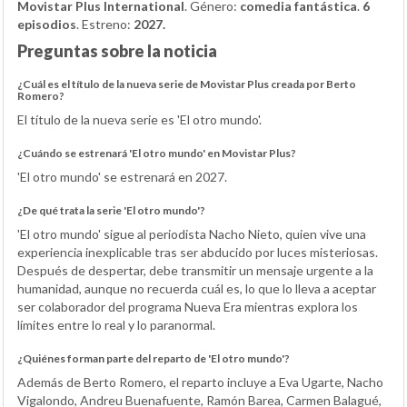
Movistar Plus International
. Género:
comedia fantástica
.
6
episodios
. Estreno:
2027.
Preguntas sobre la noticia
¿Cuál es el título de la nueva serie de Movistar Plus creada por Berto
Romero?
El título de la nueva serie es 'El otro mundo'.
¿Cuándo se estrenará 'El otro mundo' en Movistar Plus?
'El otro mundo' se estrenará en 2027.
¿De qué trata la serie 'El otro mundo'?
'El otro mundo' sigue al periodista Nacho Nieto, quien vive una
experiencia inexplicable tras ser abducido por luces misteriosas.
Después de despertar, debe transmitir un mensaje urgente a la
humanidad, aunque no recuerda cuál es, lo que lo lleva a aceptar
ser colaborador del programa Nueva Era mientras explora los
límites entre lo real y lo paranormal.
¿Quiénes forman parte del reparto de 'El otro mundo'?
Además de Berto Romero, el reparto incluye a Eva Ugarte, Nacho
Vigalondo, Andreu Buenafuente, Ramón Barea, Carmen Balagué,