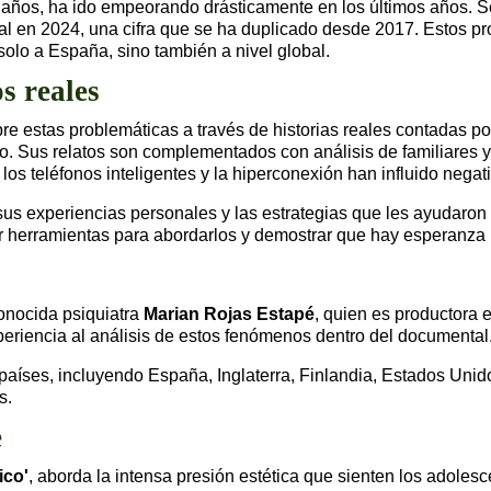
9 años, ha ido empeorando drásticamente en los últimos años. 
 en 2024, una cifra que se ha duplicado desde 2017. Estos pro
olo a España, sino también a nivel global.
s reales
re estas problemáticas a través de historias reales contadas p
dio. Sus relatos son complementados con análisis de familiares y
los teléfonos inteligentes y la hiperconexión han influido nega
s experiencias personales y las estrategias que les ayudaron a 
r herramientas para abordarlos y demostrar que hay esperanza 
onocida psiquiatra
Marian Rojas Estapé
, quien es productora 
periencia al análisis de estos fenómenos dentro del documental
 países, incluyendo España, Inglaterra, Finlandia, Estados Unid
s.
e
ico'
, aborda la intensa presión estética que sienten los adole