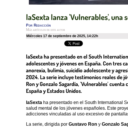
laSexta lanza 'Vulnerables', una 
Por
Redacción
Más artículos de este autor
miércoles 17 de septiembre de 2025
,
14:22h
laSexta ha presentado en el South Internationa
adolescentes y jóvenes en España. Con tres c
anorexia, bulimia, suicidio adolescente y ag
2024. La serie incluye testimonios reales de j
Ron y Gonzalo Sagardía, 'Vulnerables' cuenta c
España y Estados Unidos.
laSexta
ha presentado en el South International S
salud mental de los jóvenes españoles. Este proy
adicciones vinculadas al uso excesivo de pantalla
La serie, dirigida por
Gustavo Ron
y
Gonzalo Sa