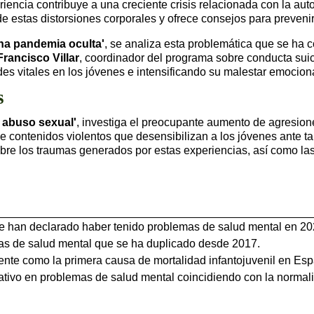
pariencia contribuye a una creciente crisis relacionada con la au
de estas distorsiones corporales y ofrece consejos para prevenir
una pandemia oculta'
, se analiza esta problemática que se ha c
Francisco Villar
, coordinador del programa sobre conducta sui
des vitales en los jóvenes e intensificando su malestar emociona
s
l abuso sexual'
, investiga el preocupante aumento de agresion
contenidos violentos que desensibilizan a los jóvenes ante tal
bre los traumas generados por estas experiencias, así como las
 han declarado haber tenido problemas de salud mental en 20
as de salud mental que se ha duplicado desde 2017.
ente como la primera causa de mortalidad infantojuvenil en Es
ativo en problemas de salud mental coincidiendo con la normal