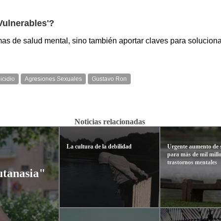
'Vulnerables'?
emas de salud mental, sino también aportar claves para soluciona
icidio
Agresiones Sexuales
Gustavo Ron
Noticias relacionadas
La cultura de la debilidad
Urgente aumento de s
para más de mil mill
trastornos mentales
eutanasia"