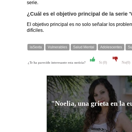
serie.
¿Cuál es el objetivo principal de la serie 
El objetivo principal es no solo señalar los probl
difíciles.
laSexta
Vulnerables
Salud Mental
Adolescentes
Su
Si (
0
)
No(
0
)
¿Te ha parecido interesante esta noticia?
"Noelia, una grieta en la 