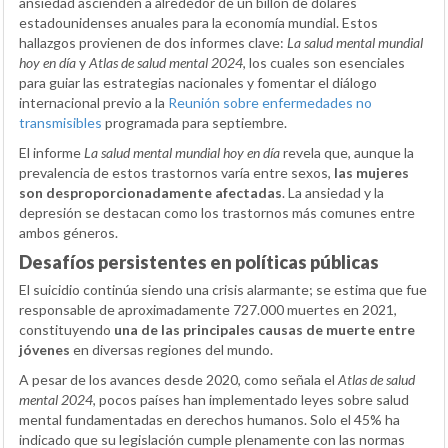
ansiedad ascienden a alrededor de un billón de dólares
estadounidenses anuales para la economía mundial. Estos
hallazgos provienen de dos informes clave:
La salud mental mundial
hoy en día
y
Atlas de salud mental 2024
, los cuales son esenciales
para guiar las estrategias nacionales y fomentar el diálogo
internacional previo a la
Reunión sobre enfermedades no
transmisibles
programada para septiembre.
El informe
La salud mental mundial hoy en día
revela que, aunque la
prevalencia de estos trastornos varía entre sexos,
las mujeres
son desproporcionadamente afectadas
. La ansiedad y la
depresión se destacan como los trastornos más comunes entre
ambos géneros.
Desafíos persistentes en políticas públicas
El suicidio continúa siendo una crisis alarmante; se estima que fue
responsable de aproximadamente 727.000 muertes en 2021,
constituyendo
una de las principales causas de muerte entre
jóvenes
en diversas regiones del mundo.
A pesar de los avances desde 2020, como señala el
Atlas de salud
mental 2024
, pocos países han implementado leyes sobre salud
mental fundamentadas en derechos humanos. Solo el 45% ha
indicado que su legislación cumple plenamente con las normas