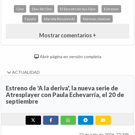
Cine
Días de Cine
El Secreto de Sus Ojos
Estrenos
Fausto
Mariela Besuievski
Norman Jewison
Mostrar comentarios +
Abrir página en versión completa
ACTUALIDAD
Estreno de 'A la deriva', la nueva serie de
Atresplayer con Paula Echevarría, el 20 de
septiembre
22 de julio de 2026, 22:34h