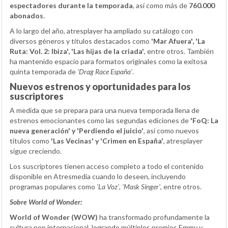
espectadores durante la temporada
, así como más de
760.000
abonados
.
A lo largo del año, atresplayer ha ampliado su catálogo con
diversos géneros y títulos destacados como
'Mar Afuera', 'La
Ruta: Vol. 2: Ibiza', 'Las hijas de la criada'
, entre otros. También
ha mantenido espacio para formatos originales como la exitosa
quinta temporada de
'Drag Race España'
.
Nuevos estrenos y oportunidades para los
suscriptores
A medida que se prepara para una nueva temporada llena de
estrenos emocionantes como las segundas ediciones de
'FoQ: La
nueva generación' y 'Perdiendo el juicio'
, así como nuevos
títulos como
'Las Vecinas' y 'Crimen en España'
, atresplayer
sigue creciendo.
Los suscriptores tienen acceso completo a todo el contenido
disponible en Atresmedia cuando lo deseen, incluyendo
programas populares como
'La Voz'
,
'Mask Singer'
, entre otros.
Sobre World of Wonder:
World of Wonder (WOW)
ha transformado profundamente la
cultura pop internacional, logrando múltiples premios Emmy y