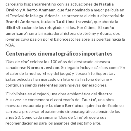
carcelario hispanoargentino con las actuaciones de
Natalia
Oreiro
y
Alberto Ammann
, que fue nominado a mejor película en
el Festival de Málaga. Además, se presenta el debut directorial de
Brandt Andersen
, titulado
‘La última travesía’
, que aborda la
difícil situación de los refugiados sirios. Por último,
‘El sueño
americano’
narra la inspiradora historia de Jérémy y Bouna, dos
jóvenes cuya pasión por el baloncesto les abre las puertas hacia la
NBA.
Centenarios cinematográficos importantes
'Días de cine' celebra los 100 años del destacado cineasta
canadiense
Norman Jewison
. Su legado incluye clásicos como ‘En
el calor de la noche’, ‘El rey del juego’, y ‘Jesucristo Superstar’.
Estas películas han marcado un hito en la historia del cine y
continúan siendo referentes para nuevas generaciones.
'El violinista en el tejado', una obra emblemática del director.
A su vez, se conmemora el centenario de
'Fausto'
, una obra
maestra restaurada por
Luciano Berriatua
, quien ha dedicado su
carrera a preservar el patrimonio cinematográfico alemán de los
años 20. Como cada semana, 'Días de Cine' ofrecerá sus
recomendaciones para los amantes del séptimo arte.