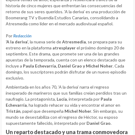
historia de cinco mujeres que enfrentan las consecuencias del
retorno de sus seres queridos. 'A la deriva' es una producción de
Boomerang TV y Buendía Estudios Canarias, consolidando a
Atresmedia como líder en el mercado audiovisual español.
Por
Redacción
‘A la deriva’
, la nueva serie de
Atresmedia
, se prepara para su
estreno en la plataforma
atresplayer
el próximo domingo 20 de
septiembre. Este drama, que promete ser una de las grandes
apuestas de la temporada, cuenta con un elenco destacado que
incluye a
Paula Echevarría, Daniel Grao y Michel Noher
. Cada
domingo, los suscriptores podrán disfrutar de un nuevo episodio
exclusivo.
Ambientada en los años 70, ‘A la deriva’ narra el regreso
inesperado de marineros que sus familias creían perdidos tras un
naufragio. La protagonista,
Lucía
, interpretada por
Paula
Echevarría
, ha logrado rehacer su vida y encontrar el amor en
Tristán
, papel que desempeña
Michel Noher
. Sin embargo, su
mundo se desestabiliza con el regreso de Héctor, su esposo
supuestamente fallecido, interpretado por
Daniel Grao
.
Un reparto destacado y una trama conmovedora