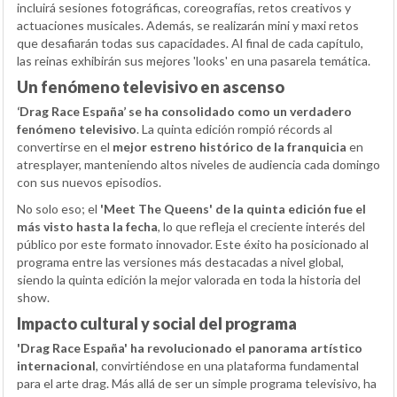
incluirá sesiones fotográficas, coreografías, retos creativos y
actuaciones musicales. Además, se realizarán mini y maxi retos
que desafiarán todas sus capacidades. Al final de cada capítulo,
las reinas exhibirán sus mejores 'looks' en una pasarela temática.
Un fenómeno televisivo en ascenso
‘Drag Race España’ se ha consolidado como un verdadero
fenómeno televisivo
. La quinta edición rompió récords al
convertirse en el
mejor estreno histórico de la franquicia
en
atresplayer, manteniendo altos niveles de audiencia cada domingo
con sus nuevos episodios.
No solo eso; el
'Meet The Queens' de la quinta edición fue el
más visto hasta la fecha
, lo que refleja el creciente interés del
público por este formato innovador. Este éxito ha posicionado al
programa entre las versiones más destacadas a nivel global,
siendo la quinta edición la mejor valorada en toda la historia del
show.
Impacto cultural y social del programa
'Drag Race España' ha revolucionado el panorama artístico
internacional
, convirtiéndose en una plataforma fundamental
para el arte drag. Más allá de ser un simple programa televisivo, ha