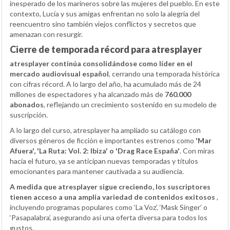
inesperado de los marineros sobre las mujeres del pueblo. En este
contexto, Lucía y sus amigas enfrentan no solo la alegría del
reencuentro sino también viejos conflictos y secretos que
amenazan con resurgir.
Cierre de temporada récord para atresplayer
atresplayer continúa consolidándose como líder en el
mercado audiovisual español
, cerrando una temporada histórica
con cifras récord. A lo largo del año, ha acumulado más de 24
millones de espectadores y ha alcanzado más de
760.000
abonados
, reflejando un crecimiento sostenido en su modelo de
suscripción.
A lo largo del curso, atresplayer ha ampliado su catálogo con
diversos géneros de ficción e importantes estrenos como
'Mar
Afuera', 'La Ruta: Vol. 2: Ibiza' o 'Drag Race España'
. Con miras
hacia el futuro, ya se anticipan nuevas temporadas y títulos
emocionantes para mantener cautivada a su audiencia.
A medida que atresplayer sigue creciendo, los suscriptores
tienen acceso a una amplia variedad de contenidos exitosos
,
incluyendo programas populares como ‘La Voz’, ‘Mask Singer’ o
‘Pasapalabra’, asegurando así una oferta diversa para todos los
gustos.