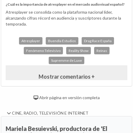
¿Cuál es la importancia de atresplayer en el mercado audiovisual español?
Atresplayer se consolida como la plataforma nacional líder,
alcanzando cifras récord en audiencia y suscriptores durante la
temporada.
Atresplayer
Buendía Estudios
Drag Race España
Fenómeno Televisivo
Reality Show
Reinas
Supremme de Luxe
Mostrar comentarios +
Abrir página en versión completa
CINE, RADIO, TELEVISIÓN E INTERNET
Mariela Besuievski, productora de 'El