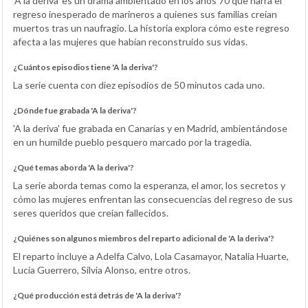
'A la deriva' es un drama ambientado en los años 70 que narra el
regreso inesperado de marineros a quienes sus familias creían
muertos tras un naufragio. La historia explora cómo este regreso
afecta a las mujeres que habían reconstruido sus vidas.
¿Cuántos episodios tiene 'A la deriva'?
La serie cuenta con diez episodios de 50 minutos cada uno.
¿Dónde fue grabada 'A la deriva'?
'A la deriva' fue grabada en Canarias y en Madrid, ambientándose
en un humilde pueblo pesquero marcado por la tragedia.
¿Qué temas aborda 'A la deriva'?
La serie aborda temas como la esperanza, el amor, los secretos y
cómo las mujeres enfrentan las consecuencias del regreso de sus
seres queridos que creían fallecidos.
¿Quiénes son algunos miembros del reparto adicional de 'A la deriva'?
El reparto incluye a Adelfa Calvo, Lola Casamayor, Natalia Huarte,
Lucía Guerrero, Silvia Alonso, entre otros.
¿Qué producción está detrás de 'A la deriva'?