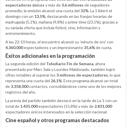
espectadores únicos
y más de
3,6 millones
de seguidores
promedio, la emisión alcanzó una cuota del
32%
. La 1 lideró el
domingo con un
13,5%
, destacando en las franjas horarias de
madrugada (5,1%), mañana (9,8%) y prime time (23,5%), gracias a
su variada oferta que incluía fútbol, cine, información y
entretenimiento.
A las 22:10 horas, el encuentro alcanzó su 'minuto de oro' con
4.360.000
espectadores y un impresionante
35,6%
de cuota.
Éxitos adicionales en la programación
La segunda edición del
Telediario Fin de Semana
, ahora
presentado por Marc Sala y Lourdes Maldonado, también logró
cifras notables al superar los
3 millones de espectadores
, lo que
representa una cuota del
26,1%
. Este programa alcanzó un total
de
3.358.000
contactos, consolidándose como uno de los mejores
registros del año.
La previa del partido también destacó en la tarde de La 1 con un
total de
1.435.000
espectadores (15,8%) y más de
2.831.000
espectadores únicos interesados en la selección nacional.
Cine español y otros programas destacados