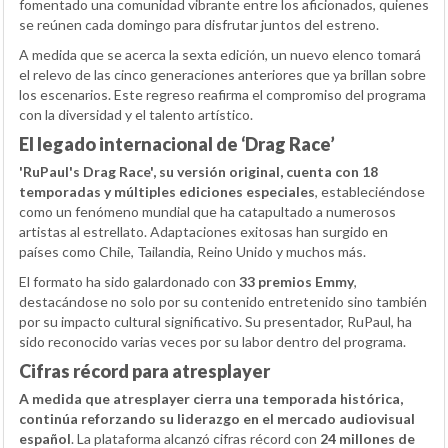
fomentado una comunidad vibrante entre los aficionados, quienes
se reúnen cada domingo para disfrutar juntos del estreno.
A medida que se acerca la sexta edición, un nuevo elenco tomará
el relevo de las cinco generaciones anteriores que ya brillan sobre
los escenarios. Este regreso reafirma el compromiso del programa
con la diversidad y el talento artístico.
El legado internacional de ‘Drag Race’
'RuPaul's Drag Race', su versión original, cuenta con 18
temporadas y múltiples ediciones especiales
, estableciéndose
como un fenómeno mundial que ha catapultado a numerosos
artistas al estrellato. Adaptaciones exitosas han surgido en
países como Chile, Tailandia, Reino Unido y muchos más.
El formato ha sido galardonado con
33 premios Emmy
,
destacándose no solo por su contenido entretenido sino también
por su impacto cultural significativo. Su presentador, RuPaul, ha
sido reconocido varias veces por su labor dentro del programa.
Cifras récord para atresplayer
A medida que atresplayer cierra una temporada histórica,
continúa reforzando su liderazgo en el mercado audiovisual
español
. La plataforma alcanzó cifras récord con
24 millones de