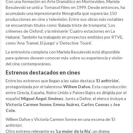
Con una formación en Arte Dramático en Montevideo, Mariela
Besuievski se unió a Tornasol Films en 1999. Desde entonces, ha
acumulado una impresionante filmografía que supera las 150
producciones en cine y televisión. Entre sus obras más notables
se encuentran títulos como ‘Balada triste de trompeta’, ‘Los
crímenes de Oxford’, y la miniserie ‘Cuatro estaciones en La
Habana’. También ha trabajado en proyectos emitidos por RTVE,
como ‘Ana Tramel. El juego’ y ‘Detective Touré’.
La entrevista completa con Mariela Besuievski está disponible
para quienes deseen conocer más sobre su experiencia y visión
del cine contemporáneo.
Estrenos destacados en cines
Entre los estrenos que llegan a las salas destaca
‘El anfitrión’
,
protagonizada por el talentoso
Willem Dafoe
. Esta coproducción
entre Grecia, España, Reino Unido y Países Bajos es dirigida por el
español
Miguel Ángel Jiménez
. Junto a Dafoe, el elenco incluye a
Victoria Carmen Sonne
,
Emma Suárez
,
Carlos Cuevas
y
Joe
Cole
.
Willem Dafoe y Victoria Carmen Sonne en una escena de ‘El
anfitrión’.
Otro estreno relevante es
‘La mujer de la fila’
, un drama