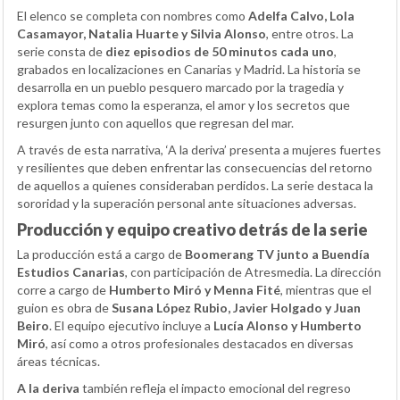
El elenco se completa con nombres como
Adelfa Calvo, Lola
Casamayor, Natalia Huarte y Silvia Alonso
, entre otros. La
serie consta de
diez episodios de 50 minutos cada uno
,
grabados en localizaciones en Canarias y Madrid. La historia se
desarrolla en un pueblo pesquero marcado por la tragedia y
explora temas como la esperanza, el amor y los secretos que
resurgen junto con aquellos que regresan del mar.
A través de esta narrativa, ‘A la deriva’ presenta a mujeres fuertes
y resilientes que deben enfrentar las consecuencias del retorno
de aquellos a quienes consideraban perdidos. La serie destaca la
sororidad y la superación personal ante situaciones adversas.
Producción y equipo creativo detrás de la serie
La producción está a cargo de
Boomerang TV junto a Buendía
Estudios Canarias
, con participación de Atresmedia. La dirección
corre a cargo de
Humberto Miró y Menna Fité
, mientras que el
guion es obra de
Susana López Rubio, Javier Holgado y Juan
Beiro
. El equipo ejecutivo incluye a
Lucía Alonso y Humberto
Miró
, así como a otros profesionales destacados en diversas
áreas técnicas.
A la deriva
también refleja el impacto emocional del regreso