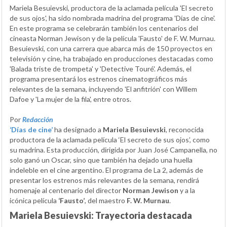
Mariela Besuievski, productora de la aclamada película 'El secreto
de sus ojos', ha sido nombrada madrina del programa 'Días de cine'.
En este programa se celebrarán también los centenarios del
cineasta Norman Jewison y de la película 'Fausto' de F. W. Murnau.
Besuievski, con una carrera que abarca más de 150 proyectos en
televisión y cine, ha trabajado en producciones destacadas como
'Balada triste de trompeta' y 'Detective Touré'. Además, el
programa presentará los estrenos cinematográficos más
relevantes de la semana, incluyendo 'El anfitrión' con Willem
Dafoe y 'La mujer de la fila', entre otros.
Por
Redacción
‘Días de cine’
ha designado a
Mariela Besuievski
, reconocida
productora de la aclamada película ‘El secreto de sus ojos’, como
su madrina. Esta producción, dirigida por Juan José Campanella, no
solo ganó un Oscar, sino que también ha dejado una huella
indeleble en el cine argentino. El programa de La 2, además de
presentar los estrenos más relevantes de la semana, rendirá
homenaje al centenario del director
Norman Jewison
y a la
icónica película
‘Fausto’
, del maestro
F. W. Murnau
.
Mariela Besuievski: Trayectoria destacada