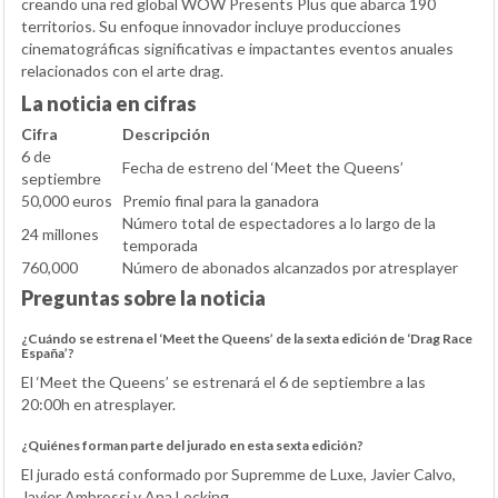
creando una red global WOW Presents Plus que abarca 190
territorios. Su enfoque innovador incluye producciones
cinematográficas significativas e impactantes eventos anuales
relacionados con el arte drag.
La noticia en cifras
Cifra
Descripción
6 de
Fecha de estreno del ‘Meet the Queens’
septiembre
50,000 euros
Premio final para la ganadora
Número total de espectadores a lo largo de la
24 millones
temporada
760,000
Número de abonados alcanzados por atresplayer
Preguntas sobre la noticia
¿Cuándo se estrena el ‘Meet the Queens’ de la sexta edición de ‘Drag Race
España’?
El ‘Meet the Queens’ se estrenará el 6 de septiembre a las
20:00h en atresplayer.
¿Quiénes forman parte del jurado en esta sexta edición?
El jurado está conformado por Supremme de Luxe, Javier Calvo,
Javier Ambrossi y Ana Locking.