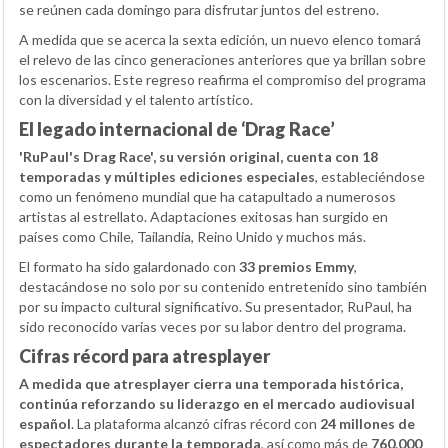
se reúnen cada domingo para disfrutar juntos del estreno.
A medida que se acerca la sexta edición, un nuevo elenco tomará
el relevo de las cinco generaciones anteriores que ya brillan sobre
los escenarios. Este regreso reafirma el compromiso del programa
con la diversidad y el talento artístico.
El legado internacional de ‘Drag Race’
'RuPaul's Drag Race', su versión original, cuenta con 18
temporadas y múltiples ediciones especiales
, estableciéndose
como un fenómeno mundial que ha catapultado a numerosos
artistas al estrellato. Adaptaciones exitosas han surgido en
países como Chile, Tailandia, Reino Unido y muchos más.
El formato ha sido galardonado con
33 premios Emmy
,
destacándose no solo por su contenido entretenido sino también
por su impacto cultural significativo. Su presentador, RuPaul, ha
sido reconocido varias veces por su labor dentro del programa.
Cifras récord para atresplayer
A medida que atresplayer cierra una temporada histórica,
continúa reforzando su liderazgo en el mercado audiovisual
español
. La plataforma alcanzó cifras récord con
24 millones de
espectadores durante la temporada
, así como más de
760.000