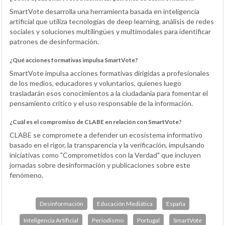
SmartVote desarrolla una herramienta basada en inteligencia
artificial que utiliza tecnologías de deep learning, análisis de redes
sociales y soluciones multilingües y multimodales para identificar
patrones de desinformación.
¿Qué acciones formativas impulsa SmartVote?
SmartVote impulsa acciones formativas dirigidas a profesionales
de los medios, educadores y voluntarios, quienes luego
trasladarán esos conocimientos a la ciudadanía para fomentar el
pensamiento crítico y el uso responsable de la información.
¿Cuál es el compromiso de CLABE en relación con SmartVote?
CLABE se compromete a defender un ecosistema informativo
basado en el rigor, la transparencia y la verificación, impulsando
iniciativas como "Comprometidos con la Verdad" que incluyen
jornadas sobre desinformación y publicaciones sobre este
fenómeno.
Desinformación
Educación Mediática
España
Inteligencia Artificial
Periodismo
Portugal
SmartVote