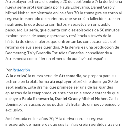
Atresplayer estrena el domingo 20 de septiembre 'A la deriva', una
nueva serie protagonizada por Paula Echevarría, Daniel Grao y
Michel Noher. Ambientada en los años 70, la trama gira en torno al
regreso inesperado de marineros que se creían fallecidos tras un
naufragio, lo que desata conflictos y secretos en un pueblo
pesquero. La serie, que cuenta con diez episodios de 50 minutos,
explora temas de amor, esperanza y resiliencia a través de la
historia de cinco mujeres que enfrentan las consecuencias del
retorno de sus seres queridos. 'A la deriva' es una producción de
Boomerang TV y Buendía Estudios Canarias, consolidando a
Atresmedia como líder en el mercado audiovisual español.
Por
Redacción
‘A la deriva’
, la nueva serie de
Atresmedia
, se prepara para su
estreno en la plataforma
atresplayer
el próximo domingo 20 de
septiembre. Este drama, que promete ser una de las grandes
apuestas de la temporada, cuenta con un elenco destacado que
incluye a
Paula Echevarría, Daniel Grao y Michel Noher
. Cada
domingo, los suscriptores podrán disfrutar de un nuevo episodio
exclusivo.
Ambientada en los años 70, ‘A la deriva’ narra el regreso
inesperado de marineros que sus familias creían perdidos tras un