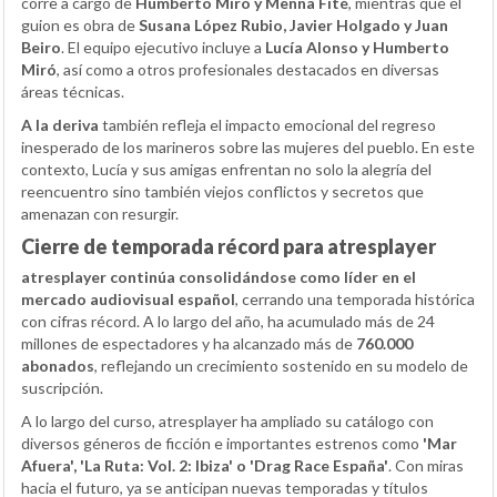
corre a cargo de
Humberto Miró y Menna Fité
, mientras que el
guion es obra de
Susana López Rubio, Javier Holgado y Juan
Beiro
. El equipo ejecutivo incluye a
Lucía Alonso y Humberto
Miró
, así como a otros profesionales destacados en diversas
áreas técnicas.
A la deriva
también refleja el impacto emocional del regreso
inesperado de los marineros sobre las mujeres del pueblo. En este
contexto, Lucía y sus amigas enfrentan no solo la alegría del
reencuentro sino también viejos conflictos y secretos que
amenazan con resurgir.
Cierre de temporada récord para atresplayer
atresplayer continúa consolidándose como líder en el
mercado audiovisual español
, cerrando una temporada histórica
con cifras récord. A lo largo del año, ha acumulado más de 24
millones de espectadores y ha alcanzado más de
760.000
abonados
, reflejando un crecimiento sostenido en su modelo de
suscripción.
A lo largo del curso, atresplayer ha ampliado su catálogo con
diversos géneros de ficción e importantes estrenos como
'Mar
Afuera', 'La Ruta: Vol. 2: Ibiza' o 'Drag Race España'
. Con miras
hacia el futuro, ya se anticipan nuevas temporadas y títulos