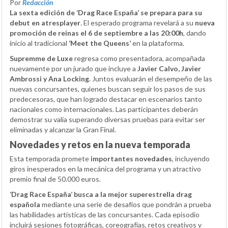
Por
Redacción
La sexta edición de ‘Drag Race España’ se prepara para su
debut en atresplayer
. El esperado programa revelará a su
nueva
promoción de reinas el 6 de septiembre a las 20:00h
, dando
inicio al tradicional
‘Meet the Queens’
en la plataforma.
Supremme de Luxe
regresa como presentadora, acompañada
nuevamente por un jurado que incluye a
Javier Calvo, Javier
Ambrossi y Ana Locking
. Juntos evaluarán el desempeño de las
nuevas concursantes, quienes buscan seguir los pasos de sus
predecesoras, que han logrado destacar en escenarios tanto
nacionales como internacionales. Las participantes deberán
demostrar su valía superando diversas pruebas para evitar ser
eliminadas y alcanzar la Gran Final.
Novedades y retos en la nueva temporada
Esta temporada promete
importantes novedades
, incluyendo
giros inesperados en la mecánica del programa y un atractivo
premio final de 50.000 euros.
‘Drag Race España’ busca a la mejor superestrella drag
española
mediante una serie de desafíos que pondrán a prueba
las habilidades artísticas de las concursantes. Cada episodio
incluirá sesiones fotográficas, coreografías, retos creativos y