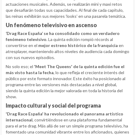
actuaciones musicales. Además, se realizarán mini y maxi retos
que desafiarán todas sus capacidades. Al final de cada capítulo,
las reinas exhibirán sus mejores 'looks' en una pasarela temática.
Un fenómeno televisivo en ascenso
‘Drag Race España’ se ha consolidado como un verdadero
fenómeno televisivo
. La quinta edición rompió récords al
convertirse en el
mejor estreno histórico de la franquicia
en
atresplayer, manteniendo altos niveles de audiencia cada domingo
con sus nuevos episodios.
No solo eso; el
'Meet The Queens' de la quinta edición fue el
más visto hasta la fecha
, lo que refleja el creciente interés del
público por este formato innovador. Este éxito ha posicionado al
programa entre las versiones más destacadas a nivel global,
siendo la quinta edición la mejor valorada en toda la historia del
show.
Impacto cultural y social del programa
'Drag Race España' ha revolucionado el panorama artístico
internacional
, convirtiéndose en una plataforma fundamental
para el arte drag. Más allá de ser un simple programa televisivo, ha
fomentado una comunidad vibrante entre los aficionados, quienes