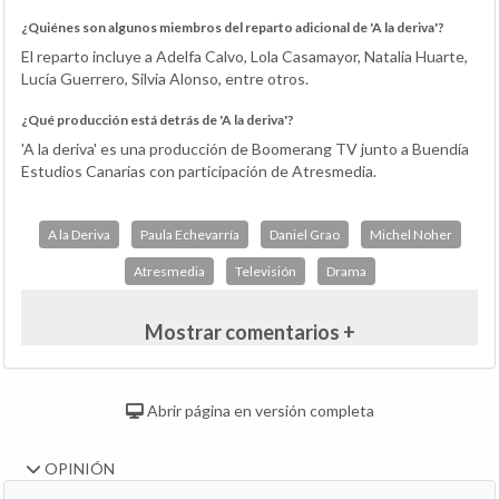
¿Quiénes son algunos miembros del reparto adicional de 'A la deriva'?
El reparto incluye a Adelfa Calvo, Lola Casamayor, Natalia Huarte,
Lucía Guerrero, Silvia Alonso, entre otros.
¿Qué producción está detrás de 'A la deriva'?
'A la deriva' es una producción de Boomerang TV junto a Buendía
Estudios Canarias con participación de Atresmedia.
A la Deriva
Paula Echevarría
Daniel Grao
Michel Noher
Atresmedia
Televisión
Drama
Mostrar comentarios +
Abrir página en versión completa
OPINIÓN