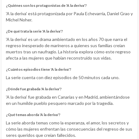
¿Quiénes son los protagonistas de 'A la deriva'?
'A la deriva' está protagonizada por Paula Echevarría, Daniel Grao y
Michel Noher.
¿De qué trata la serie 'A la deriva'?
'A la deriva' es un drama ambientado en los años 70 que narra el
regreso inesperado de marineros a quienes sus familias creían
muertos tras un naufragio. La historia explora cómo este regreso
afecta a las mujeres que habían reconstruido sus vidas.
¿Cuántos episodios tiene 'A la deriva'?
La serie cuenta con diez episodios de 50 minutos cada uno.
¿Dónde fue grabada 'A la deriva'?
'A la deriva' fue grabada en Canarias y en Madrid, ambientándose
en un humilde pueblo pesquero marcado por la tragedia.
¿Qué temas aborda 'A la deriva'?
La serie aborda temas como la esperanza, el amor, los secretos y
cómo las mujeres enfrentan las consecuencias del regreso de sus
seres queridos que creían fallecidos.