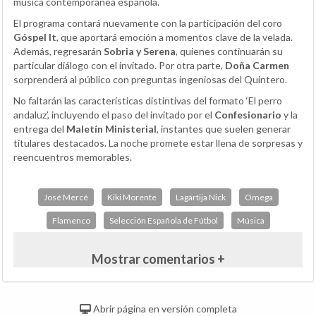
música contemporánea española.
El programa contará nuevamente con la participación del coro
Góspel It
, que aportará emoción a momentos clave de la velada.
Además, regresarán
Sobria y Serena
, quienes continuarán su
particular diálogo con el invitado. Por otra parte,
Doña Carmen
sorprenderá al público con preguntas ingeniosas del Quintero.
No faltarán las características distintivas del formato ‘El perro
andaluz’, incluyendo el paso del invitado por el
Confesionario
y la
entrega del
Maletín Ministerial
, instantes que suelen generar
titulares destacados. La noche promete estar llena de sorpresas y
reencuentros memorables.
José Mercé
Kiki Morente
Lagartija Nick
Omega
Flamenco
Selección Española de Fútbol
Música
Mostrar comentarios +
Abrir página en versión completa