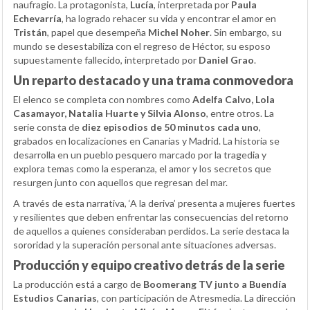
naufragio. La protagonista,
Lucía
, interpretada por
Paula
Echevarría
, ha logrado rehacer su vida y encontrar el amor en
Tristán
, papel que desempeña
Michel Noher
. Sin embargo, su
mundo se desestabiliza con el regreso de Héctor, su esposo
supuestamente fallecido, interpretado por
Daniel Grao
.
Un reparto destacado y una trama conmovedora
El elenco se completa con nombres como
Adelfa Calvo, Lola
Casamayor, Natalia Huarte y Silvia Alonso
, entre otros. La
serie consta de
diez episodios de 50 minutos cada uno
,
grabados en localizaciones en Canarias y Madrid. La historia se
desarrolla en un pueblo pesquero marcado por la tragedia y
explora temas como la esperanza, el amor y los secretos que
resurgen junto con aquellos que regresan del mar.
A través de esta narrativa, ‘A la deriva’ presenta a mujeres fuertes
y resilientes que deben enfrentar las consecuencias del retorno
de aquellos a quienes consideraban perdidos. La serie destaca la
sororidad y la superación personal ante situaciones adversas.
Producción y equipo creativo detrás de la serie
La producción está a cargo de
Boomerang TV junto a Buendía
Estudios Canarias
, con participación de Atresmedia. La dirección