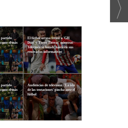
l partido
El fútbol arrasa frente a 'GH
 como el más
Dúo' y 'Entre Tierras' mientras
a
Telecinco se hunde hasta en sus
renovados informativos
l partido
Audiencias de televisión: 'La isla
 como el más
de las tentaciones' pincha ante el
a
fútbol