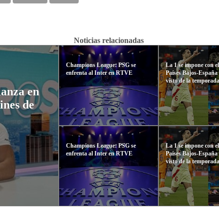
Noticias relacionadas
Champions League: PSG se
La 1 se impone con e
enfrenta al Inter en RTVE
Países Bajos-España
visto de la temporad
ianza en
fines de
Champions League: PSG se
La 1 se impone con e
enfrenta al Inter en RTVE
Países Bajos-España
visto de la temporad