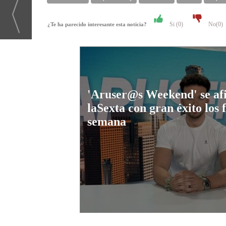
Si (
0
)
No(
0
)
¿Te ha parecido interesante esta noticia?
'Aruser@s Weekend' se af
laSexta con gran éxito los 
semana