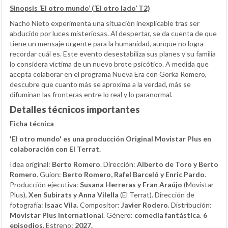
Sinopsis ‘El otro mundo’ (‘El otro lado’ T2)
Nacho Nieto experimenta una situación inexplicable tras ser
abducido por luces misteriosas. Al despertar, se da cuenta de que
tiene un mensaje urgente para la humanidad, aunque no logra
recordar cuál es. Este evento desestabiliza sus planes y su familia
lo considera víctima de un nuevo brote psicótico. A medida que
acepta colaborar en el programa Nueva Era con Gorka Romero,
descubre que cuanto más se aproxima a la verdad, más se
difuminan las fronteras entre lo real y lo paranormal.
Detalles técnicos importantes
Ficha técnica
'El otro mundo' es una producción Original Movistar Plus en
colaboración con El Terrat.
Idea original:
Berto Romero
. Dirección:
Alberto de Toro y Berto
Romero
. Guion:
Berto Romero, Rafel Barceló y Enric Pardo
.
Producción ejecutiva:
Susana Herreras y Fran Araújo
(Movistar
Plus),
Xen Subirats y Anna Vilella
(El Terrat). Dirección de
fotografía:
Isaac Vila
. Compositor:
Javier Rodero
. Distribución:
Movistar Plus International
. Género:
comedia fantástica
.
6
episodios
. Estreno:
2027.