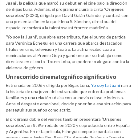
Juani’
, la película que marcó su debut en el cine bajo la dirección
de Bigas Luna. Además, el programa incluirá la cinta
‘Orígenes
secretos’
(2020), dirigida por David Galán Galindo, y contará con
una presentación en la que Elena S. Sánchez, directora del
espacio, recordará a la talentosa intérprete madrileña.
‘Yo soy la Juani’
, que abre este tributo, fue el punto de partida
para Verónica Echegui en una carrera que abarca destacados
títulos en cine, televisión y teatro. La actriz recibió cuatro
nominaciones al Premio Goya y ganó uno por su trabajo como
directora en el corto ‘Totem Loba’, un poderoso alegato contra la
violencia de género.
Un recorrido cinematográfico significativo
Estrenada en 2006 y dirigida por Bigas Luna,
Yo soy la Juani
narra
la historia de una joven del extrarradio que enfrenta problemas
familiares y una relación tóxica con un novio celoso e indeciso.
Ante el desgaste emocional, decide poner fin a esa situación para
perseguir sus sueños como actriz.
El programa doble del viernes también presentará
‘Orígenes
secretos’
, un
thriller
rodado en 2020 y coproducido entre España
y Argentina. En esta película, Echegui comparte pantalla con
actores como Javier Rey, Brais Efe, Antonio Resines y Ernesto