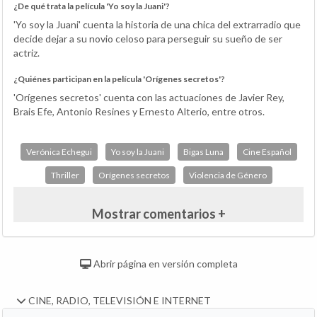
¿De qué trata la película 'Yo soy la Juani'?
'Yo soy la Juani' cuenta la historia de una chica del extrarradio que
decide dejar a su novio celoso para perseguir su sueño de ser
actriz.
¿Quiénes participan en la película 'Orígenes secretos'?
'Orígenes secretos' cuenta con las actuaciones de Javier Rey,
Brais Efe, Antonio Resines y Ernesto Alterio, entre otros.
Verónica Echegui
Yo soy la Juani
Bigas Luna
Cine Español
Thriller
Orígenes secretos
Violencia de Género
Mostrar comentarios +
Abrir página en versión completa
CINE, RADIO, TELEVISIÓN E INTERNET