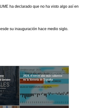
 UME ha declarado que no ha visto algo así en
 desde su inauguración hace medio siglo.
ante
2024, el tercer año más caluroso
en verano
en la historia de España