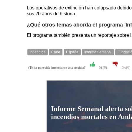
Los operativos de extinción han colapsado debido
sus 20 años de historia.
¿Qué otros temas aborda el programa 'In
El programa también presenta un reportaje sobre l
Incendios
Calor
España
Informe Semanal
Fundació
Si (
0
)
No(
0
)
¿Te ha parecido interesante esta noticia?
Informe Semanal alerta so
incendios mortales en And