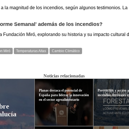
 a la magnitud de los incendios, según algunos testimonios. La
forme Semanal' además de los incendios?
a Fundación Miró, explorando su historia y su impacto cultural
n Miró
Temperaturas Altas
Cambio Climático
Noticias relacionadas
Planas destaca el potencial de
Prevención y acción 
España para liderar la innovación
incendios forestales 
en el sector agroalimentario
bre
alucía