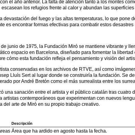
n el año anterior. La falta de atención tanto a los montes como
escasean los refugios frente al calor y abundan las superficie
 devastación del fuego y las altas temperaturas, lo que pone 
 es encontrar formas efectivas para combatir estos desastres 
de junio de 1975, la Fundación Miró se mantiene vibrante y ll
tico espacio en Barcelona, diseñado para fomentar la libertad c
e cómo esta fundación refleja el pensamiento y visión del artis
el artista conservadas en los archivos de RTVE, así como imáge
osep Lluís Sert al lugar donde se construiría la fundación. Se de
rado por André Bretón como el más surrealista entre los surrea
 una sanación entre el artista y el público catalán tras cuatro 
 a artistas contemporáneos que experimentan con nuevos lenguaj
 del arte de Miró en su propio trabajo creativo.
Descripción
áreas
Área que ha ardido en agosto hasta la fecha.