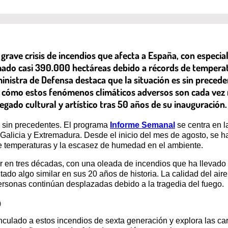
rave crisis de incendios que afecta a España, con especial 
mado casi 390.000 hectáreas debido a récords de tempera
ministra de Defensa destaca que la situación es sin preced
 y cómo estos fenómenos climáticos adversos son cada ve
gado cultural y artístico tras 50 años de su inauguración.
s sin precedentes. El programa
Informe Semanal
se centra en la
 Galicia y Extremadura. Desde el inicio del mes de agosto, se 
e temperaturas y la escasez de humedad en el ambiente.
 en tres décadas, con una oleada de incendios que ha llevado 
do algo similar en sus 20 años de historia. La calidad del air
ersonas continúan desplazadas debido a la tragedia del fuego.
o
nculado a estos incendios de sexta generación y explora las car