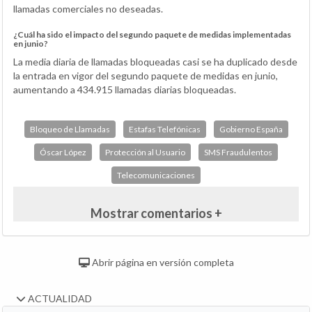
llamadas comerciales no deseadas.
¿Cuál ha sido el impacto del segundo paquete de medidas implementadas
en junio?
La media diaria de llamadas bloqueadas casi se ha duplicado desde
la entrada en vigor del segundo paquete de medidas en junio,
aumentando a 434.915 llamadas diarias bloqueadas.
Bloqueo de Llamadas
Estafas Telefónicas
Gobierno España
Óscar López
Protección al Usuario
SMS Fraudulentos
Telecomunicaciones
Mostrar comentarios +
Abrir página en versión completa
ACTUALIDAD