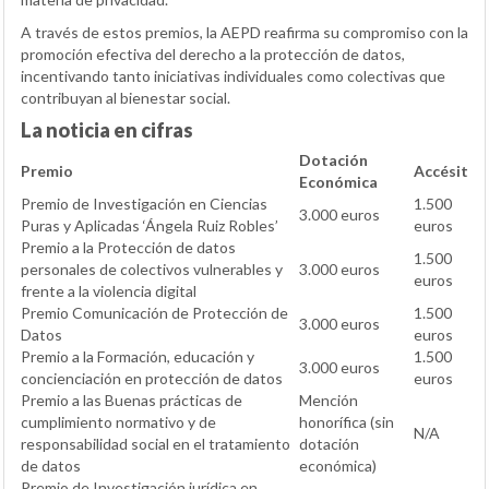
A través de estos premios, la AEPD reafirma su compromiso con la
promoción efectiva del derecho a la protección de datos,
incentivando tanto iniciativas individuales como colectivas que
contribuyan al bienestar social.
La noticia en cifras
Dotación
Premio
Accésit
Económica
Premio de Investigación en Ciencias
1.500
3.000 euros
Puras y Aplicadas ‘Ángela Ruiz Robles’
euros
Premio a la Protección de datos
1.500
personales de colectivos vulnerables y
3.000 euros
euros
frente a la violencia digital
Premio Comunicación de Protección de
1.500
3.000 euros
Datos
euros
Premio a la Formación, educación y
1.500
3.000 euros
concienciación en protección de datos
euros
Premio a las Buenas prácticas de
Mención
cumplimiento normativo y de
honorífica (sin
N/A
responsabilidad social en el tratamiento
dotación
de datos
económica)
Premio de Investigación jurídica en