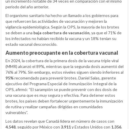
un incremento notable de 34 veces en comparación con el mismo
periodo del año anterior.
El organismo sanitario ha hecho un llamado a los gobiernos para
que refuercen las actividades de vacunación y mejoren la
vigilancia epidemiológica. Según la OPS, la mayoría de los brotes
se deben a una
baja cobertura de vacunación
, ya que el 71% de
los infectados no habían recibido la vacuna y un 18% tenían su
estado vacunal desconocido.
Aumento preocupante en la cobertura vacunal
En 2024, la cobertura de la primera dosis de la vacuna triple viral
(MMR) alcanzó el 89%, mientras que la segunda dosis aumentó del
76% al 79%. Sin embargo, estos niveles siguen siendo inferiores al
95%
recomendado para prevenir brotes. Daniel Salas, gerente
ejecutivo del Programa Especial de Inmunización Integral de la
OPS, afirmó: “El sarampión se puede prevenir con dos dosis de
una vacuna que es muy segura y efectiva. Para detener estos
brotes, los países deben fortalecer urgentemente la inmunización
de rutina y realizar campañas dirigidas en comunidades
vulnerables”.
Los datos revelan que Canadá lidera en número de casos con
4.548
, seguido por México con
3.911
y Estados Unidos con
1.356
.