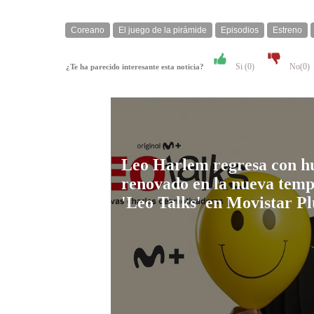
Coreano
El juego de la pirámide
Episodios
Estreno
Si (
0
)
No(
0
)
¿Te ha parecido interesante esta noticia?
Leo Harlem regresa con 
renovado en la nueva tem
'Leo Talks' en Movistar P