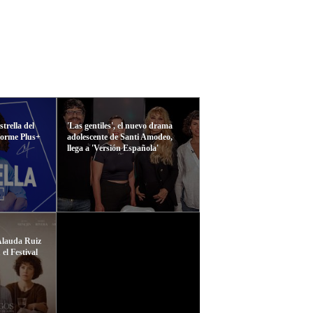
trella del
'Las gentiles', el nuevo drama
forme Plus+
adolescente de Santi Amodeo,
llega a 'Versión Española'
Alauda Ruiz
el Festival