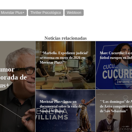
Movistar Plus+
Thriller Psicológico
Webtoon
Noticias relacionadas
"‘Marbella. Expediente judicial’
Marc Cucurella: La es
se estrena en enero de 2026 en
fútbol europeo en In
Movistar Plus+"
humor
porada de
lus+
Movistar Plus+ lanza un
"‘Los domingos’ de 
documental sobre la vida de
de Azúa competirá en 
Serena Williams
de San Sebastián"