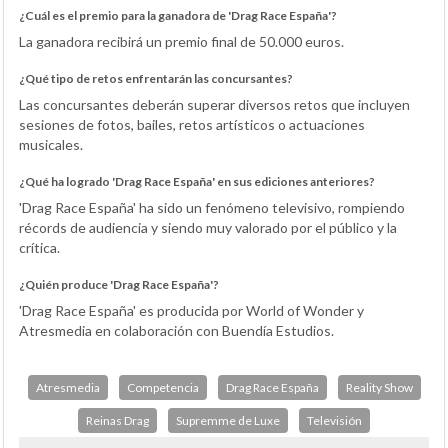
¿Cuál es el premio para la ganadora de 'Drag Race España'?
La ganadora recibirá un premio final de 50.000 euros.
¿Qué tipo de retos enfrentarán las concursantes?
Las concursantes deberán superar diversos retos que incluyen
sesiones de fotos, bailes, retos artísticos o actuaciones
musicales.
¿Qué ha logrado 'Drag Race España' en sus ediciones anteriores?
'Drag Race España' ha sido un fenómeno televisivo, rompiendo
récords de audiencia y siendo muy valorado por el público y la
crítica.
¿Quién produce 'Drag Race España'?
'Drag Race España' es producida por World of Wonder y
Atresmedia en colaboración con Buendía Estudios.
Atresmedia
Competencia
Drag Race España
Reality Show
Reinas Drag
Supremme de Luxe
Televisión