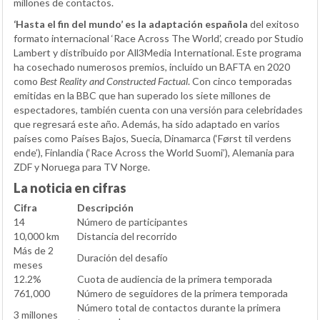
millones de contactos.
‘Hasta el fin del mundo’ es la adaptación española
del exitoso
formato internacional ‘Race Across The World’, creado por Studio
Lambert y distribuido por All3Media International. Este programa
ha cosechado numerosos premios, incluido un BAFTA en 2020
como
Best Reality and Constructed Factual
. Con cinco temporadas
emitidas en la BBC que han superado los siete millones de
espectadores, también cuenta con una versión para celebridades
que regresará este año. Además, ha sido adaptado en varios
países como Países Bajos, Suecia, Dinamarca (‘Først til verdens
ende’), Finlandia (‘Race Across the World Suomi’), Alemania para
ZDF y Noruega para TV Norge.
La noticia en cifras
Cifra
Descripción
14
Número de participantes
10,000 km
Distancia del recorrido
Más de 2
Duración del desafío
meses
12.2%
Cuota de audiencia de la primera temporada
761,000
Número de seguidores de la primera temporada
Número total de contactos durante la primera
3 millones