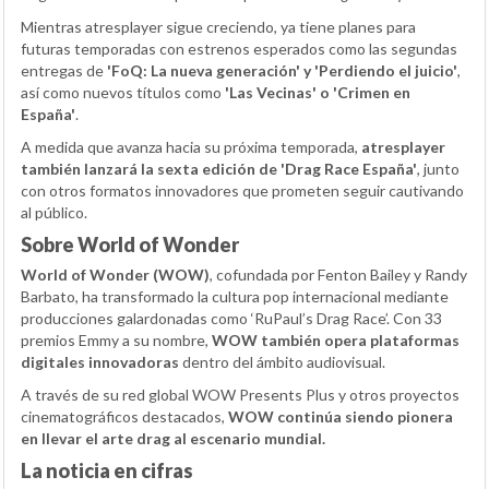
Mientras atresplayer sigue creciendo, ya tiene planes para
futuras temporadas con estrenos esperados como las segundas
entregas de
'FoQ: La nueva generación' y 'Perdiendo el juicio'
,
así como nuevos títulos como
'Las Vecinas' o 'Crimen en
España'
.
A medida que avanza hacia su próxima temporada,
atresplayer
también lanzará la sexta edición de 'Drag Race España'
, junto
con otros formatos innovadores que prometen seguir cautivando
al público.
Sobre World of Wonder
World of Wonder (WOW)
, cofundada por Fenton Bailey y Randy
Barbato, ha transformado la cultura pop internacional mediante
producciones galardonadas como ‘RuPaul’s Drag Race’. Con 33
premios Emmy a su nombre,
WOW también opera plataformas
digitales innovadoras
dentro del ámbito audiovisual.
A través de su red global WOW Presents Plus y otros proyectos
cinematográficos destacados,
WOW continúa siendo pionera
en llevar el arte drag al escenario mundial.
La noticia en cifras