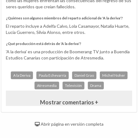
cómo las mujeres enfrentan las consecuencias del regreso de sus
seres queridos que creían fallecidos.
¿Quiénes son algunos miembros del reparto adicional de 'A la deriva'?
El reparto incluye a Adelfa Calvo, Lola Casamayor, Natalia Huarte,
Lucía Guerrero, Silvia Alonso, entre otros.
¿Qué producción está detrás de 'A la deriva'?
'A la deriva' es una producción de Boomerang TV junto a Buendía
Estudios Canarias con participación de Atresmedia.
A la Deriva
Paula Echevarría
Daniel Grao
Michel Noher
Atresmedia
Televisión
Drama
Mostrar comentarios +
Abrir página en versión completa