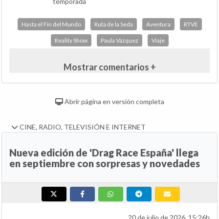
temporada
Hasta el Fin del Mundo
Ruta de la Seda
Aventura
RTVE
Reality Show
Paula Vázquez
Viaje
Mostrar comentarios +
Abrir página en versión completa
CINE, RADIO, TELEVISIÓN E INTERNET
Nueva edición de 'Drag Race España' llega
en septiembre con sorpresas y novedades
20 de julio de 2026, 15:26h