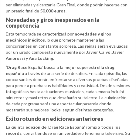
ser eliminadas y alcanzar la Gran Final, donde podrán hacerse con
un premio final de
50.000 euros
.
Novedades y giros inesperados en la
competencia
Esta temporada se caracterizará por
novedades y giros
mecánicos inéditos
, lo que promete mantener a las
concursantes en constante sorpresa. Las reinas serán evaluadas
por un jurado compuesto nuevamente por
Javier Calvo, Javier
Ambrossi y Ana Locking
.
‘Drag Race España’ busca a la mejor superestrella drag
española
a través de una serie de desafíos. En cada episodio, las
concursantes deberán enfrentarse a diversas pruebas diseñadas
para poner a prueba sus habilidades y creatividad. Desde sesiones
fotográficas hasta actuaciones musicales, cada semana incluirá
mini retos y maxi retos que desafiarán su talento. La culminación
de cada programa será una espectacular pasarela donde
mostrarán sus mejores ‘looks’ según distintas categorías.
Éxito rotundo en ediciones anteriores
La quinta edición de ‘Drag Race España’ rompió todos los
récords
, convirtiéndose en un verdadero fenómeno televisivo. Su