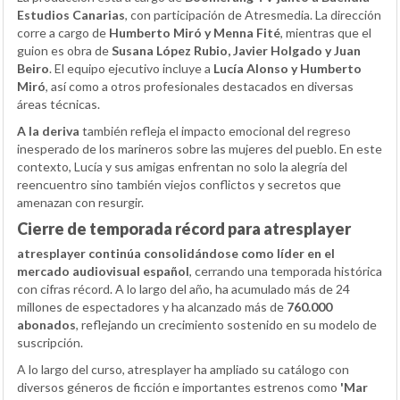
Estudios Canarias
, con participación de Atresmedia. La dirección
corre a cargo de
Humberto Miró y Menna Fité
, mientras que el
guion es obra de
Susana López Rubio, Javier Holgado y Juan
Beiro
. El equipo ejecutivo incluye a
Lucía Alonso y Humberto
Miró
, así como a otros profesionales destacados en diversas
áreas técnicas.
A la deriva
también refleja el impacto emocional del regreso
inesperado de los marineros sobre las mujeres del pueblo. En este
contexto, Lucía y sus amigas enfrentan no solo la alegría del
reencuentro sino también viejos conflictos y secretos que
amenazan con resurgir.
Cierre de temporada récord para atresplayer
atresplayer continúa consolidándose como líder en el
mercado audiovisual español
, cerrando una temporada histórica
con cifras récord. A lo largo del año, ha acumulado más de 24
millones de espectadores y ha alcanzado más de
760.000
abonados
, reflejando un crecimiento sostenido en su modelo de
suscripción.
A lo largo del curso, atresplayer ha ampliado su catálogo con
diversos géneros de ficción e importantes estrenos como
'Mar