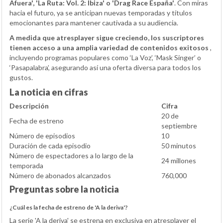
Afuera', 'La Ruta: Vol. 2: Ibiza' o 'Drag Race España'
. Con miras
hacia el futuro, ya se anticipan nuevas temporadas y títulos
emocionantes para mantener cautivada a su audiencia.
A medida que atresplayer sigue creciendo, los suscriptores
tienen acceso a una amplia variedad de contenidos exitosos
,
incluyendo programas populares como ‘La Voz’, ‘Mask Singer’ o
‘Pasapalabra’, asegurando así una oferta diversa para todos los
gustos.
La noticia en cifras
Descripción
Cifra
20 de
Fecha de estreno
septiembre
Número de episodios
10
Duración de cada episodio
50 minutos
Número de espectadores a lo largo de la
24 millones
temporada
Número de abonados alcanzados
760,000
Preguntas sobre la noticia
¿Cuál es la fecha de estreno de 'A la deriva'?
La serie 'A la deriva' se estrena en exclusiva en atresplayer el