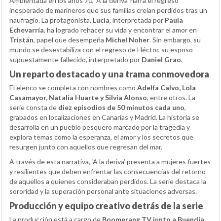
Ambientada en los años 70, ‘A la deriva’ narra el regreso
inesperado de marineros que sus familias creían perdidos tras un
naufragio. La protagonista,
Lucía
, interpretada por
Paula
Echevarría
, ha logrado rehacer su vida y encontrar el amor en
Tristán
, papel que desempeña
Michel Noher
. Sin embargo, su
mundo se desestabiliza con el regreso de Héctor, su esposo
supuestamente fallecido, interpretado por
Daniel Grao
.
Un reparto destacado y una trama conmovedora
El elenco se completa con nombres como
Adelfa Calvo, Lola
Casamayor, Natalia Huarte y Silvia Alonso
, entre otros. La
serie consta de
diez episodios de 50 minutos cada uno
,
grabados en localizaciones en Canarias y Madrid. La historia se
desarrolla en un pueblo pesquero marcado por la tragedia y
explora temas como la esperanza, el amor y los secretos que
resurgen junto con aquellos que regresan del mar.
A través de esta narrativa, ‘A la deriva’ presenta a mujeres fuertes
y resilientes que deben enfrentar las consecuencias del retorno
de aquellos a quienes consideraban perdidos. La serie destaca la
sororidad y la superación personal ante situaciones adversas.
Producción y equipo creativo detrás de la serie
La producción está a cargo de
Boomerang TV junto a Buendía