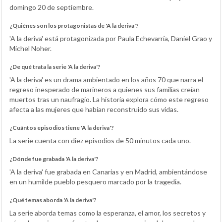
domingo 20 de septiembre.
¿Quiénes son los protagonistas de 'A la deriva'?
'A la deriva' está protagonizada por Paula Echevarría, Daniel Grao y
Michel Noher.
¿De qué trata la serie 'A la deriva'?
'A la deriva' es un drama ambientado en los años 70 que narra el
regreso inesperado de marineros a quienes sus familias creían
muertos tras un naufragio. La historia explora cómo este regreso
afecta a las mujeres que habían reconstruido sus vidas.
¿Cuántos episodios tiene 'A la deriva'?
La serie cuenta con diez episodios de 50 minutos cada uno.
¿Dónde fue grabada 'A la deriva'?
'A la deriva' fue grabada en Canarias y en Madrid, ambientándose
en un humilde pueblo pesquero marcado por la tragedia.
¿Qué temas aborda 'A la deriva'?
La serie aborda temas como la esperanza, el amor, los secretos y