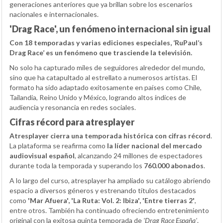
generaciones anteriores que ya brillan sobre los escenarios
nacionales e internacionales.
'Drag Race', un fenómeno internacional sin igual
Con 18 temporadas y varias ediciones especiales, ‘RuPaul’s
Drag Race’ es un fenómeno que trasciende la televisión.
No solo ha capturado miles de seguidores alrededor del mundo,
sino que ha catapultado al estrellato a numerosos artistas. El
formato ha sido adaptado exitosamente en países como Chile,
Tailandia, Reino Unido y México, logrando altos índices de
audiencia y resonancia en redes sociales.
Cifras récord para atresplayer
Atresplayer cierra una temporada histórica con cifras récord
.
La plataforma se reafirma como
la líder nacional del mercado
audiovisual español
, alcanzando 24 millones de espectadores
durante toda la temporada y superando los
760.000 abonados
.
A lo largo del curso, atresplayer ha ampliado su catálogo abriendo
espacio a diversos géneros y estrenando títulos destacados
como
'Mar Afuera', 'La Ruta: Vol. 2: Ibiza', 'Entre tierras 2'
,
entre otros. También ha continuado ofreciendo entretenimiento
original con la exitosa quinta temporada de
'Drag Race España'
.