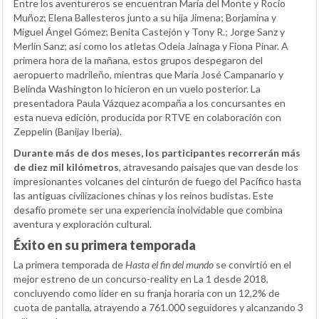
Entre los aventureros se encuentran María del Monte y Rocío
Muñoz; Elena Ballesteros junto a su hija Jimena; Borjamina y
Miguel Ángel Gómez; Benita Castejón y Tony R.; Jorge Sanz y
Merlín Sanz; así como los atletas Odeia Jainaga y Fiona Pinar. A
primera hora de la mañana, estos grupos despegaron del
aeropuerto madrileño, mientras que María José Campanario y
Belinda Washington lo hicieron en un vuelo posterior. La
presentadora Paula Vázquez acompaña a los concursantes en
esta nueva edición, producida por RTVE en colaboración con
Zeppelin (Banijay Iberia).
Durante más de dos meses, los participantes recorrerán más
de diez mil kilómetros
, atravesando paisajes que van desde los
impresionantes volcanes del cinturón de fuego del Pacífico hasta
las antiguas civilizaciones chinas y los reinos budistas. Este
desafío promete ser una experiencia inolvidable que combina
aventura y exploración cultural.
Éxito en su primera temporada
La primera temporada de
Hasta el fin del mundo
se convirtió en el
mejor estreno de un concurso-reality en La 1 desde 2018,
concluyendo como líder en su franja horaria con un 12,2% de
cuota de pantalla, atrayendo a 761.000 seguidores y alcanzando 3