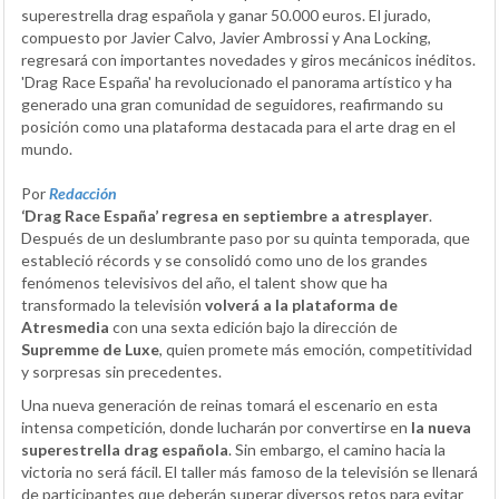
superestrella drag española y ganar 50.000 euros. El jurado,
compuesto por Javier Calvo, Javier Ambrossi y Ana Locking,
regresará con importantes novedades y giros mecánicos inéditos.
'Drag Race España' ha revolucionado el panorama artístico y ha
generado una gran comunidad de seguidores, reafirmando su
posición como una plataforma destacada para el arte drag en el
mundo.
Por
Redacción
‘Drag Race España’ regresa en septiembre a atresplayer
.
Después de un deslumbrante paso por su quinta temporada, que
estableció récords y se consolidó como uno de los grandes
fenómenos televisivos del año, el talent show que ha
transformado la televisión
volverá a la plataforma de
Atresmedia
con una sexta edición bajo la dirección de
Supremme de Luxe
, quien promete más emoción, competitividad
y sorpresas sin precedentes.
Una nueva generación de reinas tomará el escenario en esta
intensa competición, donde lucharán por convertirse en
la nueva
superestrella drag española
. Sin embargo, el camino hacia la
victoria no será fácil. El taller más famoso de la televisión se llenará
de participantes que deberán superar diversos retos para evitar