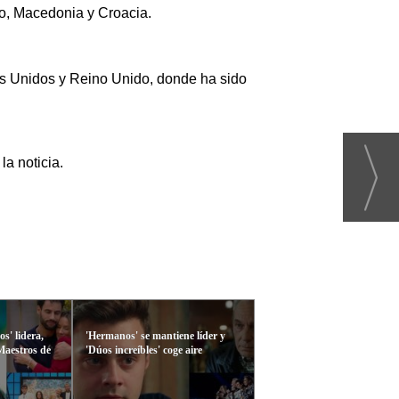
io, Macedonia y Croacia.
dos Unidos y Reino Unido, donde ha sido
a noticia.
s' lidera,
'Hermanos' se mantiene líder y
'Maestros de
'Dúos increíbles' coge aire