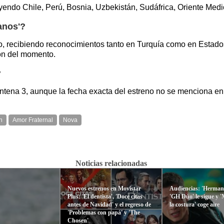
uyendo Chile, Perú, Bosnia, Uzbekistán, Sudáfrica, Oriente Med
anos'?
lico, recibiendo reconocimientos tanto en Turquía como en Esta
ión del momento.
?
tena 3, aunque la fecha exacta del estreno no se menciona en l
n
Amor Fraternal
Nova
Noticias relacionadas
Nuevos estrenos en Movistar
Audiencias: 'Hermano
Plus: 'El dentista', 'Doce citas
'GH Dúo' le sigue y 
antes de Navidad' y el regreso de
la costura' coge aire
'Problemas con papá' y 'The
Chosen'