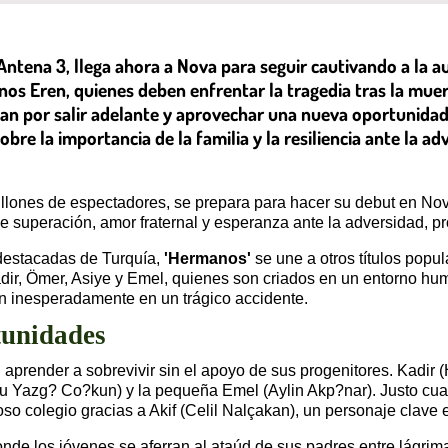
Antena 3, llega ahora a Nova para seguir cautivando a la 
nos Eren, quienes deben enfrentar la tragedia tras la muer
chan por salir adelante y aprovechar una nueva oportunida
re la importancia de la familia y la resiliencia ante la ad
llones de espectadores, se prepara para hacer su debut en Nov
de superación, amor fraternal y esperanza ante la adversidad, 
destacadas de Turquía,
'Hermanos'
se une a otros títulos pop
dir, Ömer, Asiye y Emel, quienes son criados en un entorno hum
n inesperadamente en un trágico accidente.
tunidades
aprender a sobrevivir sin el apoyo de sus progenitores. Kadir (
rcu Yazg? Co?kun) y la pequeña Emel (Aylin Akp?nar). Justo cu
so colegio gracias a Akif (Celil Nalçakan), un personaje clave e
e los jóvenes se aferran al ataúd de sus padres entre lágrimas,