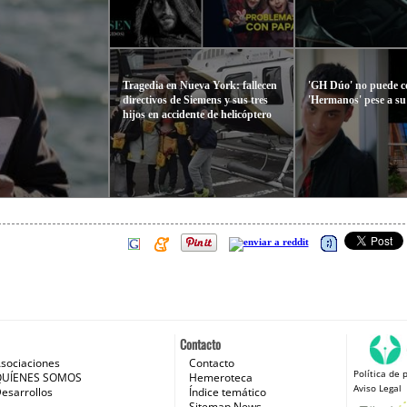
Tragedia en Nueva York: fallecen
'GH Dúo' no puede c
directivos de Siemens y sus tres
'Hermanos' pese a s
hijos en accidente de helicóptero
Contacto
sociaciones
Contacto
Política de 
 e Internet
QUÍENES SOMOS
Hemeroteca
Aviso Legal
esarrollos
Índice temático
Sitemap News