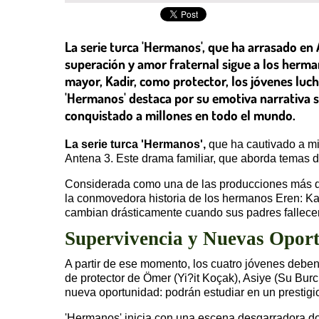
La serie turca 'Hermanos', que ha arrasado en 
superación y amor fraternal sigue a los herma
mayor, Kadir, como protector, los jóvenes lu
'Hermanos' destaca por su emotiva narrativa sob
conquistado a millones en todo el mundo.
La serie turca 'Hermanos',
que ha cautivado a mi
Antena 3. Este drama familiar, que aborda temas 
Considerada como una de las producciones más 
la conmovedora historia de los hermanos Eren: Ka
cambian drásticamente cuando sus padres fallece
Supervivencia y Nuevas Opor
A partir de ese momento, los cuatro jóvenes deben 
de protector de Ömer (Yi?it Koçak), Asiye (Su Bu
nueva oportunidad: podrán estudiar en un prestigio
'Hermanos' inicia con una escena desgarradora dond