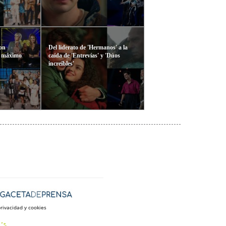
on
Del liderato de 'Hermanos' a la
u máximo
caída de 'Entrevías' y 'Dúos
increíbles'
privacidad y cookies