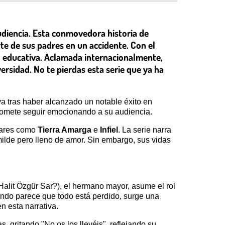
audiencia. Esta conmovedora historia de
te de sus padres en un accidente. Con el
d educativa. Aclamada internacionalmente,
versidad. No te pierdas esta serie que ya ha
a tras haber alcanzado un notable éxito en
promete seguir emocionando a su audiencia.
ulares como
Tierra Amarga
e
Infiel
. La serie narra
ilde pero lleno de amor. Sin embargo, sus vidas
Halit Özgür Sar?), el hermano mayor, asume el rol
ando parece que todo está perdido, surge una
n esta narrativa.
 gritando "No os los llevéis", reflejando su