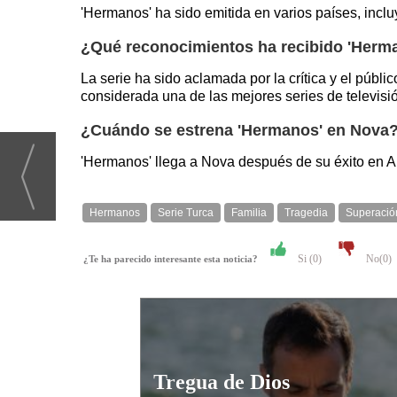
'Hermanos' ha sido emitida en varios países, incl
¿Qué reconocimientos ha recibido 'Herm
La serie ha sido aclamada por la crítica y el púb
considerada una de las mejores series de televis
¿Cuándo se estrena 'Hermanos' en Nova
'Hermanos' llega a Nova después de su éxito en An
Hermanos
Serie Turca
Familia
Tragedia
Superació
Si (
0
)
No(
0
)
¿Te ha parecido interesante esta noticia?
Tregua de Dios