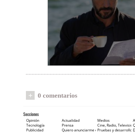
+
0 comentarios
Secciones
Opinión
Actualidad
Medios
A
Tecnología
Prensa
Cine, Radio, Televisión
Publicidad
Quiero anunciarme en Gaceta de Prensa
Pruebas y desarrollos
D