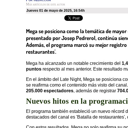
Más artículos de este autor
jueves 01 de mayo de 2025
,
16:54h
Mega se posiciona como la temática de mayor c
presentado por Josep Pedrerol, continúa sien
Además, el programa marcó su mejor registro d
restaurantes'.
Mega ha alcanzado un notable crecimiento del
1,
puntos
respecto al mes anterior. Este resultado 
En el ámbito del Late Night, Mega se posiciona co
se reafirma como el contenido más visto del cana
205.000 espectadores
, además de registrar
704.
Nuevos hitos en la programac
El programa también estableció un nuevo récord 
destacados del canal es 'Batalla de restaurantes'
Con estos resultados, Mega no solo reafirma su po