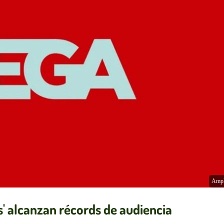
Ampl
s' alcanzan récords de audiencia