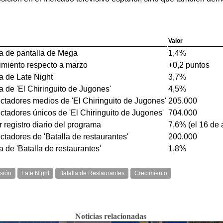
Valor
a de pantalla de Mega
1,4%
imiento respecto a marzo
+0,2 puntos
a de Late Night
3,7%
 de 'El Chiringuito de Jugones'
4,5%
ctadores medios de 'El Chiringuito de Jugones'
205.000
ctadores únicos de 'El Chiringuito de Jugones'
704.000
 registro diario del programa
7,6% (el 16 de a
tadores de 'Batalla de restaurantes'
200.000
 de 'Batalla de restaurantes'
1,8%
isión
Late Night
Batalla de Restaurantes
Crecimiento
Noticias relacionadas