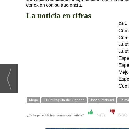
conexión con su audiencia.
La noticia en cifras
Cifra
Cuot
Crec
Cuot
Cuota
Espe
Espe
Mejor
Espec
Cuota
Mega
El Chiringuito de Jugones
Josep Pedrerol
Telev
Si (
0
)
No(
0
)
¿Te ha parecido interesante esta noticia?