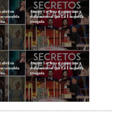
 abril en
Antena 3 se lleva el prime time y
se consolida
el día mientras que La 1 se queda
ena
rezagada
 abril en
Antena 3 se lleva el prime time y
se consolida
el día mientras que La 1 se queda
ena
rezagada