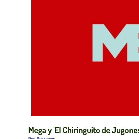
Mega y 'El Chiringuito de Jugone
Por
Redacción