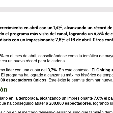
recimiento en abril con un 1,4%, alcanzando un récord de 
do el programa más visto del canal, logrando un 4,5% de
iario con un impresionante 7,6% el 16 de abril. Otros con
4%
en el mes de abril, consolidándose como la temática de may
marca un nuevo récord para la cadena.
mo líder con una cuota del
3,7%
. En este contexto,
'El Chiring
l. El programa ha logrado alcanzar su máximo histórico de tem
000 espectadores únicos
. Este éxito le permite dominar nueva
ión
diario en la temporada, alcanzando un impresionante
7,6%
el pa
, que ha conseguido atraer a
200.000 espectadores
, logrando 
sición en el mercado televisivo español, sino que también demu