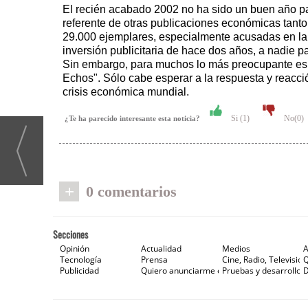
El recién acabado 2002 no ha sido un buen año par
referente de otras publicaciones económicas tant
29.000 ejemplares, especialmente acusadas en la s
inversión publicitaria de hace dos años, a nadie 
Sin embargo, para muchos lo más preocupante es q
Echos". Sólo cabe esperar a la respuesta y reacci
crisis económica mundial.
Si (
1
)
No(
0
)
¿Te ha parecido interesante esta noticia?
+
0 comentarios
Secciones
Opinión
Actualidad
Medios
A
Tecnología
Prensa
Cine, Radio, Televisión
Publicidad
Quiero anunciarme en Gaceta de Prensa
Pruebas y desarrollos
D