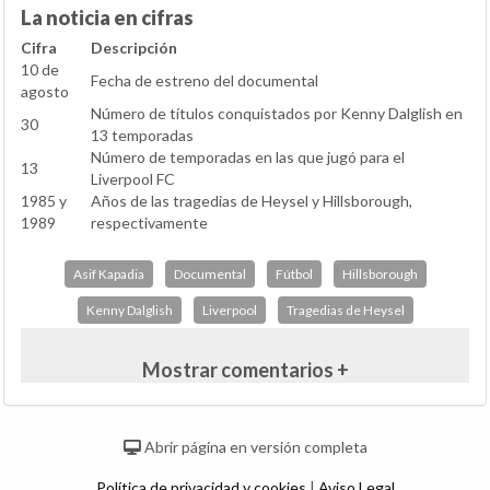
La noticia en cifras
Cifra
Descripción
10 de
Fecha de estreno del documental
agosto
Número de títulos conquistados por Kenny Dalglish en
30
13 temporadas
Número de temporadas en las que jugó para el
13
Liverpool FC
1985 y
Años de las tragedias de Heysel y Hillsborough,
1989
respectivamente
Asif Kapadia
Documental
Fútbol
Hillsborough
Kenny Dalglish
Liverpool
Tragedias de Heysel
Mostrar comentarios +
Abrir página en versión completa
Política de privacidad y cookies
|
Aviso Legal