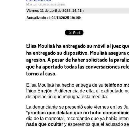
Más artículos de este autor
viernes 11 de abril de 2025
,
14:41h
Actualizado el:
04/11/2025 19:19h
Elisa Mouliaá ha entregado su móvil al juez que
ha entregado su dispositivo. Mouliaá asegura
agresión. A pesar de haber solicitado la parali
que ha aportado todas las conversaciones relev
torno al caso.
Elisa Mouliaá ha hecho entrega de su
teléfono mó
Íñigo Errejón. A diferencia de ella, el exdiputado
de apelación que impugna esta medida.
La denunciante se presentó este viernes en los J
“
pruebas que delatan que no hubo consentimie
día de la marmota”, recordando que ya había inten
nada que ocultar
y esperemos que el acusado se 