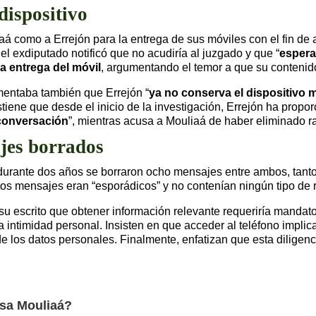
dispositivo
iaá como a Errejón para la entrega de sus móviles con el fin d
l exdiputado notificó que no acudiría al juzgado y que “
espera
la entrega del móvil
, argumentando el temor a que su contenid
mentaba también que Errejón “
ya no conserva el dispositivo m
tiene que desde el inicio de la investigación, Errejón ha prop
conversación
”, mientras acusa a Mouliaá de haber eliminado r
jes borrados
e durante dos años se borraron ocho mensajes entre ambos, tan
s mensajes eran “esporádicos” y no contenían ningún tipo de re
 escrito que obtener información relevante requeriría mandatos
intimidad personal. Insisten en que acceder al teléfono implica
de los datos personales. Finalmente, enfatizan que esta dilige
isa Mouliaá?