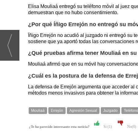
Elisa Mouliaá entregó su teléfono móvil al juez q
demuestran que no hubo consentimiento.
¿Por qué Íñigo Errejón no entregó su móv
Íñigo Errejón no acudió al juzgado ni entregó su 
sostiene que ya aportó todas las conversaciones re
¿Qué pruebas afirma tener Mouliaá en su
Mouliaá afirmó que en su móvil hay conversaciones
¿Cuál es la postura de la defensa de Erre
La defensa de Errejón argumenta que acceder al co
métodos menos invasivos para obtener la informac
Mouliaá
Errejón
Agresión Sexual
Juzgado
Teléfono
Si (
1
)
No(
0
)
¿Te ha parecido interesante esta noticia?