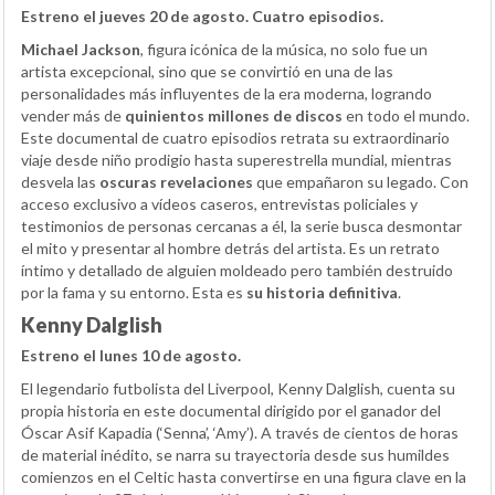
Estreno el jueves 20 de agosto. Cuatro episodios.
Michael Jackson
, figura icónica de la música, no solo fue un
artista excepcional, sino que se convirtió en una de las
personalidades más influyentes de la era moderna, logrando
vender más de
quinientos millones de discos
en todo el mundo.
Este documental de cuatro episodios retrata su extraordinario
viaje desde niño prodigio hasta superestrella mundial, mientras
desvela las
oscuras revelaciones
que empañaron su legado. Con
acceso exclusivo a vídeos caseros, entrevistas policiales y
testimonios de personas cercanas a él, la serie busca desmontar
el mito y presentar al hombre detrás del artista. Es un retrato
íntimo y detallado de alguien moldeado pero también destruido
por la fama y su entorno. Esta es
su historia definitiva
.
Kenny Dalglish
Estreno el lunes 10 de agosto.
El legendario futbolista del Liverpool, Kenny Dalglish, cuenta su
propia historia en este documental dirigido por el ganador del
Óscar Asif Kapadia (‘Senna’, ‘Amy’). A través de cientos de horas
de material inédito, se narra su trayectoria desde sus humildes
comienzos en el Celtic hasta convertirse en una figura clave en la