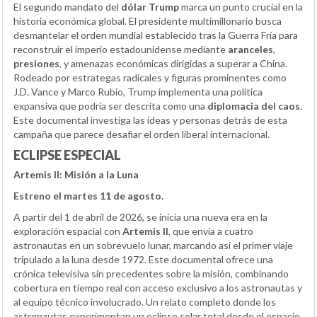
El segundo mandato del
dólar Trump
marca un punto crucial en la
historia económica global. El presidente multimillonario busca
desmantelar el orden mundial establecido tras la Guerra Fría para
reconstruir el imperio estadounidense mediante
aranceles
,
presiones
, y amenazas económicas dirigidas a superar a China.
Rodeado por estrategas radicales y figuras prominentes como
J.D. Vance y Marco Rubio, Trump implementa una política
expansiva que podría ser descrita como una
diplomacia del caos
.
Este documental investiga las ideas y personas detrás de esta
campaña que parece desafiar el orden liberal internacional.
ECLIPSE ESPECIAL
Artemis II: Misión a la Luna
Estreno el martes 11 de agosto.
A partir del 1 de abril de 2026, se inicia una nueva era en la
exploración espacial con
Artemis II
, que envía a cuatro
astronautas en un sobrevuelo lunar, marcando así el primer viaje
tripulado a la luna desde 1972. Este documental ofrece una
crónica televisiva sin precedentes sobre la misión, combinando
cobertura en tiempo real con acceso exclusivo a los astronautas y
al equipo técnico involucrado. Un relato completo donde los
astronautas experimentan un eclipse solar total desde el espacio