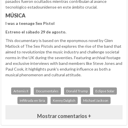
pasados fueron ocultados mientras contribuían al avance
tecnológico estadounidense en este ámbito crucial.
MÚSICA
I was a teenage Sex Pistol
Estreno el sábado 29 de agosto.
This documentary is based on the eponymous novel by Glen
Matlock of The Sex Pistols and explores the rise of the band that
aimed to revolutionize the music industry and challenge societal
norms in the UK during the seventies. Featuring archival footage
and exclusive interviews with band members like Steve Jones and
Paul Cook, it highlights punk's enduring influence as both a
musical phenomenon and cultural attitude.
Artemis II
Documentales
Donald Trump
Eclipse Solar
Infiltrada en Siria
Kenny Dalglish
Michael Jackson
Mostrar comentarios +