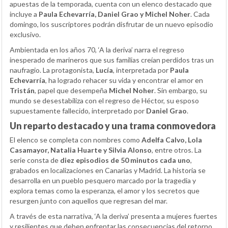
apuestas de la temporada, cuenta con un elenco destacado que
incluye a
Paula Echevarría, Daniel Grao y Michel Noher
. Cada
domingo, los suscriptores podrán disfrutar de un nuevo episodio
exclusivo.
Ambientada en los años 70, ‘A la deriva’ narra el regreso
inesperado de marineros que sus familias creían perdidos tras un
naufragio. La protagonista,
Lucía
, interpretada por
Paula
Echevarría
, ha logrado rehacer su vida y encontrar el amor en
Tristán
, papel que desempeña
Michel Noher
. Sin embargo, su
mundo se desestabiliza con el regreso de Héctor, su esposo
supuestamente fallecido, interpretado por
Daniel Grao
.
Un reparto destacado y una trama conmovedora
El elenco se completa con nombres como
Adelfa Calvo, Lola
Casamayor, Natalia Huarte y Silvia Alonso
, entre otros. La
serie consta de
diez episodios de 50 minutos cada uno
,
grabados en localizaciones en Canarias y Madrid. La historia se
desarrolla en un pueblo pesquero marcado por la tragedia y
explora temas como la esperanza, el amor y los secretos que
resurgen junto con aquellos que regresan del mar.
A través de esta narrativa, ‘A la deriva’ presenta a mujeres fuertes
y resilientes que deben enfrentar las consecuencias del retorno