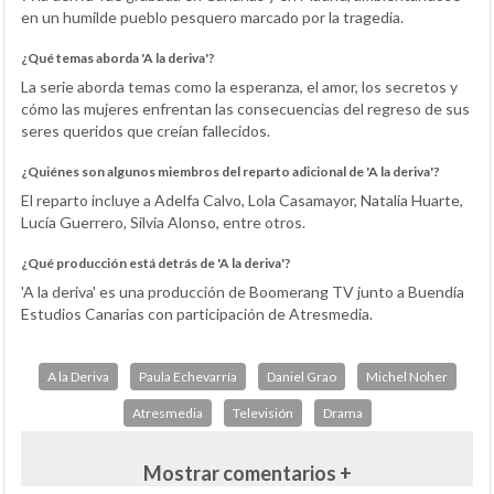
en un humilde pueblo pesquero marcado por la tragedia.
¿Qué temas aborda 'A la deriva'?
La serie aborda temas como la esperanza, el amor, los secretos y
cómo las mujeres enfrentan las consecuencias del regreso de sus
seres queridos que creían fallecidos.
¿Quiénes son algunos miembros del reparto adicional de 'A la deriva'?
El reparto incluye a Adelfa Calvo, Lola Casamayor, Natalia Huarte,
Lucía Guerrero, Silvia Alonso, entre otros.
¿Qué producción está detrás de 'A la deriva'?
'A la deriva' es una producción de Boomerang TV junto a Buendía
Estudios Canarias con participación de Atresmedia.
A la Deriva
Paula Echevarría
Daniel Grao
Michel Noher
Atresmedia
Televisión
Drama
Mostrar comentarios +