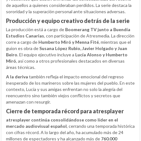
de aquellos a quienes consideraban perdidos. La serie destaca la
sororidad y la superación personal ante situaciones adversas.
Producción y equipo creativo detrás de la serie
La producción está a cargo de
Boomerang TV junto a Buendía
Estudios Canarias
, con participación de Atresmedia. La dirección
corre a cargo de
Humberto Miró y Menna Fité
, mientras que el
guion es obra de
Susana López Rubio, Javier Holgado y Juan
Beiro
. El equipo ejecutivo incluye a
Lucía Alonso y Humberto
Miró
, así como a otros profesionales destacados en diversas
áreas técnicas.
A la deriva
también refleja el impacto emocional del regreso
inesperado de los marineros sobre las mujeres del pueblo. En este
contexto, Lucía y sus amigas enfrentan no solo la alegría del
reencuentro sino también viejos conflictos y secretos que
amenazan con resurgir.
Cierre de temporada récord para atresplayer
atresplayer continúa consolidándose como líder en el
mercado audiovisual español
, cerrando una temporada histórica
con cifras récord. A lo largo del año, ha acumulado más de 24
millones de espectadores y ha alcanzado más de
760.000