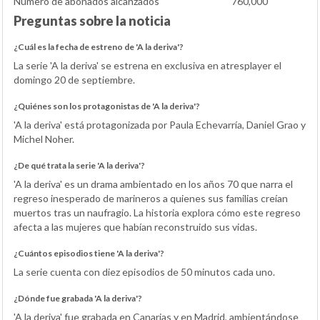
Número de abonados alcanzados
760,000
Preguntas sobre la noticia
¿Cuál es la fecha de estreno de 'A la deriva'?
La serie 'A la deriva' se estrena en exclusiva en atresplayer el
domingo 20 de septiembre.
¿Quiénes son los protagonistas de 'A la deriva'?
'A la deriva' está protagonizada por Paula Echevarría, Daniel Grao y
Michel Noher.
¿De qué trata la serie 'A la deriva'?
'A la deriva' es un drama ambientado en los años 70 que narra el
regreso inesperado de marineros a quienes sus familias creían
muertos tras un naufragio. La historia explora cómo este regreso
afecta a las mujeres que habían reconstruido sus vidas.
¿Cuántos episodios tiene 'A la deriva'?
La serie cuenta con diez episodios de 50 minutos cada uno.
¿Dónde fue grabada 'A la deriva'?
'A la deriva' fue grabada en Canarias y en Madrid, ambientándose