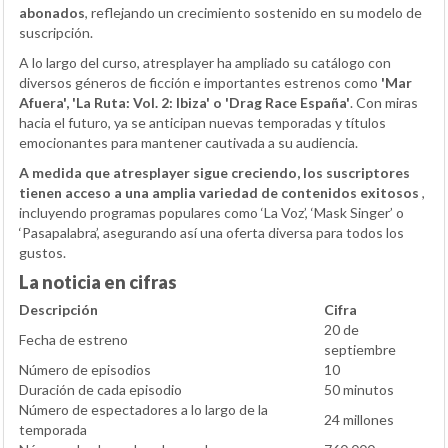
abonados
, reflejando un crecimiento sostenido en su modelo de
suscripción.
A lo largo del curso, atresplayer ha ampliado su catálogo con
diversos géneros de ficción e importantes estrenos como
'Mar
Afuera', 'La Ruta: Vol. 2: Ibiza' o 'Drag Race España'
. Con miras
hacia el futuro, ya se anticipan nuevas temporadas y títulos
emocionantes para mantener cautivada a su audiencia.
A medida que atresplayer sigue creciendo, los suscriptores
tienen acceso a una amplia variedad de contenidos exitosos
,
incluyendo programas populares como ‘La Voz’, ‘Mask Singer’ o
‘Pasapalabra’, asegurando así una oferta diversa para todos los
gustos.
La noticia en cifras
Descripción
Cifra
20 de
Fecha de estreno
septiembre
Número de episodios
10
Duración de cada episodio
50 minutos
Número de espectadores a lo largo de la
24 millones
temporada