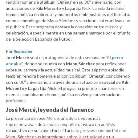
rendirá homenaje al álbum 'Omega' en su 30º aniversario, con
actuaciones de Kiki Morente y Lagartija Nick. La velada incluirá
humor, música en directo y momentos emblemáticos del formato,
como el monólogo de Manu Sánchez y secciones interactivas con
el público. Este programa destaca la conexión entre música y
celebración, especialmente en una semana marcada por el triunfo
de la Selección Española de Fútbol.
Por
Redacción
José Mercé
será el protagonista de esta semana en
‘El perro
andaluz’
, donde se reunirá con
Manu Sánchez
para reflexionar
sobre su carrera y la actualidad musical. Este séptimo episodio
también rendirá homenaje al icónico álbum
‘Omega’
, coincidiendo
con su 30º aniversario, a través de una actuación especial de
Kiki
Morente
y
Lagartija Nick
. El programa promete mantener su
esencia, combinando humor, música en vivo y conversaciones
profundas.
José Mercé, leyenda del flamenco
La presencia de José Mercé, una de las voces más
representativas de la música española, invita a un análisis
exhaustivo de su trayectoria. El artista jerezano compartirá con
Manu Sánchez sus impresiones sobre la actualidad en un