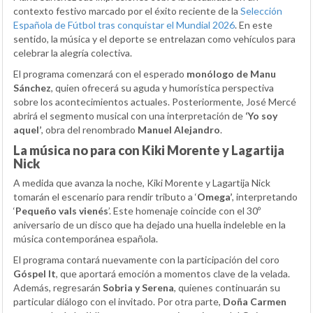
contexto festivo marcado por el éxito reciente de la
Selección
Española de Fútbol tras conquistar el Mundial 2026
. En este
sentido, la música y el deporte se entrelazan como vehículos para
celebrar la alegría colectiva.
El programa comenzará con el esperado
monólogo de Manu
Sánchez
, quien ofrecerá su aguda y humorística perspectiva
sobre los acontecimientos actuales. Posteriormente, José Mercé
abrirá el segmento musical con una interpretación de
‘Yo soy
aquel’
, obra del renombrado
Manuel Alejandro
.
La música no para con Kiki Morente y Lagartija
Nick
A medida que avanza la noche, Kiki Morente y Lagartija Nick
tomarán el escenario para rendir tributo a ‘
Omega’
, interpretando
‘
Pequeño vals vienés
’. Este homenaje coincide con el 30º
aniversario de un disco que ha dejado una huella indeleble en la
música contemporánea española.
El programa contará nuevamente con la participación del coro
Góspel It
, que aportará emoción a momentos clave de la velada.
Además, regresarán
Sobria y Serena
, quienes continuarán su
particular diálogo con el invitado. Por otra parte,
Doña Carmen