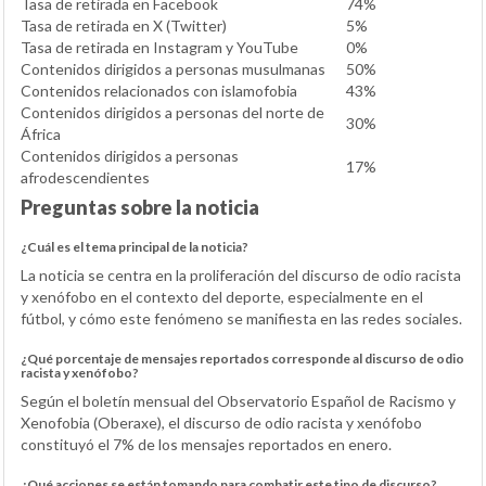
Tasa de retirada en Facebook
74%
Tasa de retirada en X (Twitter)
5%
Tasa de retirada en Instagram y YouTube
0%
Contenidos dirigidos a personas musulmanas
50%
Contenidos relacionados con islamofobia
43%
Contenidos dirigidos a personas del norte de
30%
África
Contenidos dirigidos a personas
17%
afrodescendientes
Preguntas sobre la noticia
¿Cuál es el tema principal de la noticia?
La noticia se centra en la proliferación del discurso de odio racista
y xenófobo en el contexto del deporte, especialmente en el
fútbol, y cómo este fenómeno se manifiesta en las redes sociales.
¿Qué porcentaje de mensajes reportados corresponde al discurso de odio
racista y xenófobo?
Según el boletín mensual del Observatorio Español de Racismo y
Xenofobia (Oberaxe), el discurso de odio racista y xenófobo
constituyó el 7% de los mensajes reportados en enero.
¿Qué acciones se están tomando para combatir este tipo de discurso?