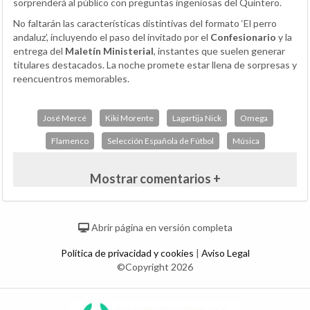
sorprenderá al público con preguntas ingeniosas del Quintero.
No faltarán las características distintivas del formato ‘El perro
andaluz’, incluyendo el paso del invitado por el
Confesionario
y la
entrega del
Maletín Ministerial
, instantes que suelen generar
titulares destacados. La noche promete estar llena de sorpresas y
reencuentros memorables.
José Mercé
Kiki Morente
Lagartija Nick
Omega
Flamenco
Selección Española de Fútbol
Música
Mostrar comentarios +
Abrir página en versión completa
Política de privacidad y cookies
|
Aviso Legal
©Copyright 2026