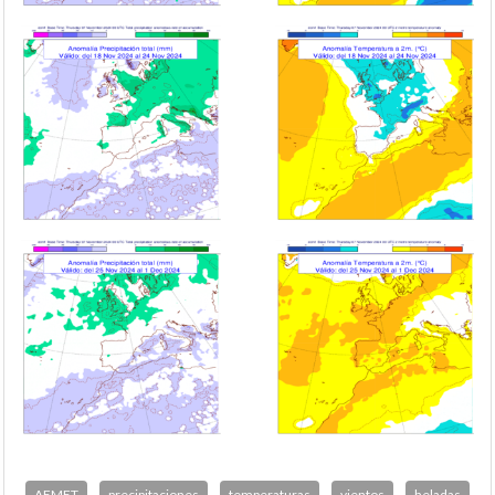
AEMET
precipitaciones
temperaturas
vientos
heladas