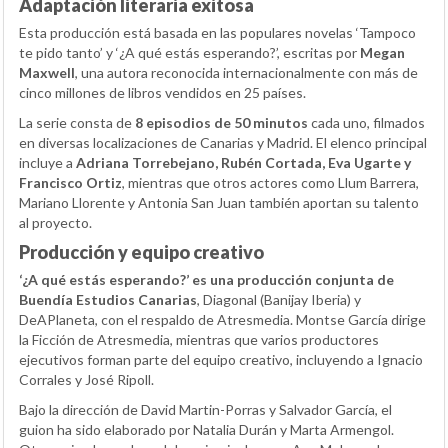
Adaptación literaria exitosa
Esta producción está basada en las populares novelas ‘Tampoco
te pido tanto’ y ‘¿A qué estás esperando?’, escritas por
Megan
Maxwell
, una autora reconocida internacionalmente con más de
cinco millones de libros vendidos en 25 países.
La serie consta de
8 episodios de 50 minutos
cada uno, filmados
en diversas localizaciones de Canarias y Madrid. El elenco principal
incluye a
Adriana Torrebejano, Rubén Cortada, Eva Ugarte y
Francisco Ortiz
, mientras que otros actores como Llum Barrera,
Mariano Llorente y Antonia San Juan también aportan su talento
al proyecto.
Producción y equipo creativo
‘¿A qué estás esperando?’ es una producción conjunta de
Buendía Estudios Canarias
, Diagonal (Banijay Iberia) y
DeAPlaneta, con el respaldo de Atresmedia. Montse García dirige
la Ficción de Atresmedia, mientras que varios productores
ejecutivos forman parte del equipo creativo, incluyendo a Ignacio
Corrales y José Ripoll.
Bajo la dirección de David Martin-Porras y Salvador García, el
guion ha sido elaborado por Natalia Durán y Marta Armengol.