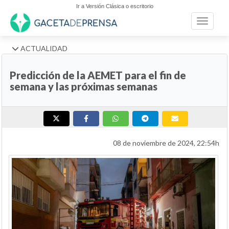
Ir a Versión Clásica o escritorio
Toggle n
ACTUALIDAD
Predicción de la AEMET para el fin de
semana y las próximas semanas
08 de noviembre de 2024, 22:54h