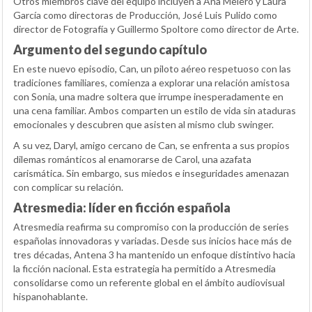
Otros miembros clave del equipo incluyen a Ana Melero y Laura
García como directoras de Producción, José Luis Pulido como
director de Fotografía y Guillermo Spoltore como director de Arte.
Argumento del segundo capítulo
En este nuevo episodio, Can, un piloto aéreo respetuoso con las
tradiciones familiares, comienza a explorar una relación amistosa
con Sonia, una madre soltera que irrumpe inesperadamente en
una cena familiar. Ambos comparten un estilo de vida sin ataduras
emocionales y descubren que asisten al mismo club swinger.
A su vez, Daryl, amigo cercano de Can, se enfrenta a sus propios
dilemas románticos al enamorarse de Carol, una azafata
carismática. Sin embargo, sus miedos e inseguridades amenazan
con complicar su relación.
Atresmedia: líder en ficción española
Atresmedia reafirma su compromiso con la producción de series
españolas innovadoras y variadas. Desde sus inicios hace más de
tres décadas, Antena 3 ha mantenido un enfoque distintivo hacia
la ficción nacional. Esta estrategia ha permitido a Atresmedia
consolidarse como un referente global en el ámbito audiovisual
hispanohablante.