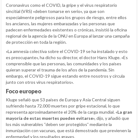
Coronavirus como el COVID, la gripe y el virus respiratorio
sincitial (VRS) «deben tomarse en serio», ya que son
especialmente peligrosos para los grupos de riesgo, entre ellos
los ancianos, las mujeres embarazadas y las personas que
padecen enfermedades existentes o crónicas, insistió la oficina
regional de la agencia de la ONU en Europa al lanzar una campaña
de protección en toda la región.
«La amnesia colectiva sobre el COVID-19 se ha instalado y esto
es preocupante», ha dicho su director, el doctor Hans Kluge. «Es
comprensible que las personas, las comunidades y los países
quieran superar el trauma de los años de la pandemia. Sin
embargo, el COVID-19 sigue estando entre nosotros y circula
junto con otros virus respiratorios».
Foco europeo
Kluge señaló que 53 países de Europa y Asia Central siguen
sufriendo hasta 72.000 muertes por gripe estacional, lo que
representa aproximadamente el 20% de la carga mundial. «
La gran
mayoría de estas muertes pueden evitarse
», dijo, y añadió que
los más vulnerables “deben ser protegidos” mediante la
inmunización con vacunas, que está demostrado que previenen la
enfermedad y los resultados graves.