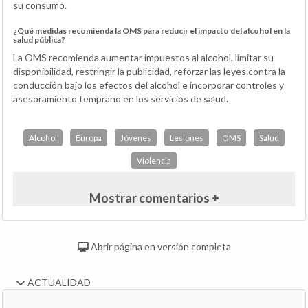
su consumo.
¿Qué medidas recomienda la OMS para reducir el impacto del alcohol en la
salud pública?
La OMS recomienda aumentar impuestos al alcohol, limitar su
disponibilidad, restringir la publicidad, reforzar las leyes contra la
conducción bajo los efectos del alcohol e incorporar controles y
asesoramiento temprano en los servicios de salud.
Alcohol
Europa
Jóvenes
Lesiones
OMS
Salud
Violencia
Mostrar comentarios +
Abrir página en versión completa
ACTUALIDAD