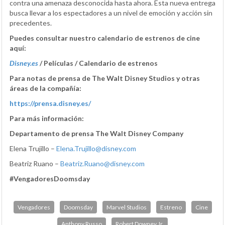
contra una amenaza desconocida hasta ahora. Esta nueva entrega
busca llevar a los espectadores a un nivel de emoción y acción sin
precedentes.
Puedes consultar nuestro calendario de estrenos de cine
aquí:
Disney.es
/ Películas / Calendario de estrenos
Para notas de prensa de The Walt Disney Studios y otras
áreas de la compañía:
https://prensa.disney.es/
Para más información:
Departamento de prensa The Walt Disney Company
Elena Trujillo –
Elena.Trujillo@disney.com
Beatriz Ruano –
Beatriz.Ruano@disney.com
#VengadoresDoomsday
Vengadores
Doomsday
Marvel Studios
Estreno
Cine
Anthony Russo
Robert Downey Jr.