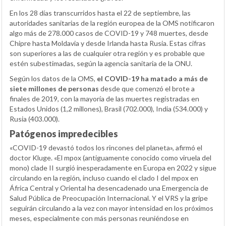
En los 28 días transcurridos hasta el 22 de septiembre, las
autoridades sanitarias de la región europea de la OMS notificaron
algo más de 278.000 casos de COVID-19 y 748 muertes, desde
Chipre hasta Moldavia y desde Irlanda hasta Rusia. Estas cifras
son superiores a las de cualquier otra región y es probable que
estén subestimadas, según la agencia sanitaria de la ONU.
Según los datos de la OMS,
el COVID-19 ha matado a más de
siete millones de personas
desde que comenzó el brote a
finales de 2019, con la mayoría de las muertes registradas en
Estados Unidos (1,2 millones), Brasil (702.000), India (534.000) y
Rusia (403.000).
Patógenos impredecibles
«COVID-19 devastó todos los rincones del planeta», afirmó el
doctor Kluge. «El mpox (antiguamente conocido como viruela del
mono) clade II surgió inesperadamente en Europa en 2022 y sigue
circulando en la región, incluso cuando el clado I del mpox en
África Central y Oriental ha desencadenado una Emergencia de
Salud Pública de Preocupación Internacional. Y el VRS y la gripe
seguirán circulando a la vez con mayor intensidad en los próximos
meses, especialmente con más personas reuniéndose en