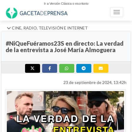
Ir a Versión Clásica o escritorio
Toggle n
CINE, RADIO, TELEVISIÓN E INTERNET
#NiQueFuéramos23S en directo: La verdad
de la entrevista a José María Almoguera
23 de septiembre de 2024, 13:42h