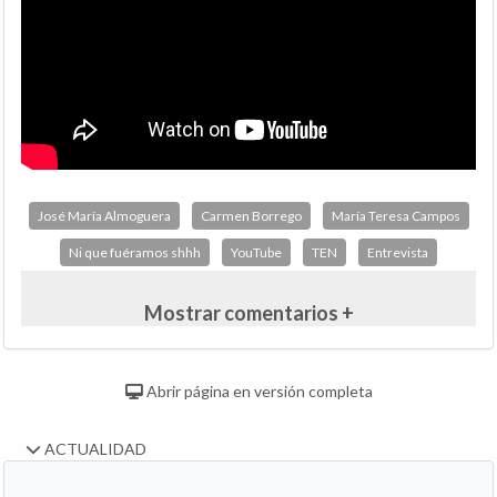
José María Almoguera
Carmen Borrego
María Teresa Campos
Ni que fuéramos shhh
YouTube
TEN
Entrevista
Mostrar comentarios +
Abrir página en versión completa
ACTUALIDAD