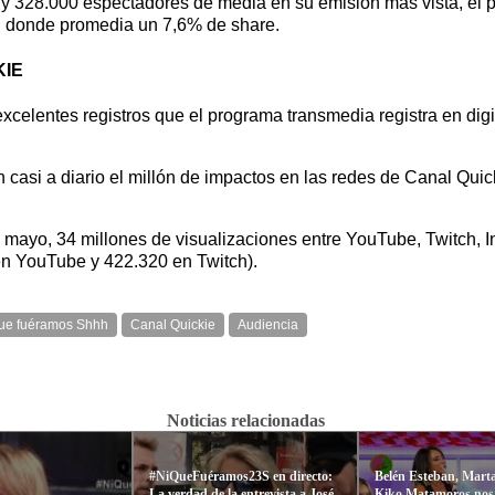
 328.000 espectadores de media en su emisión más vista, el pa
o, donde promedia un 7,6% de share.
KIE
 excelentes registros que el programa transmedia registra en di
casi a diario el millón de impactos en las redes de Canal Quic
mayo, 34 millones de visualizaciones entre YouTube, Twitch, Ins
en YouTube y 422.320 en Twitch).
que fuéramos Shhh
Canal Quickie
Audiencia
Noticias relacionadas
#NiQueFuéramos23S en directo:
Belén Esteban, Marta
La verdad de la entrevista a José
Kiko Matamoros nos 