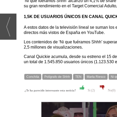
‘Ni que fuéramos Shhh’ alcanzó un 4,1% de share y
su gran rendimiento en el Target Comercial Adult
1,5K DE USUARIOS ÚNICOS EN CANAL QUIC
A estos datos de la televisión lineal se suman los
directos más vistos de España en YouTube.
Los contenidos de ‘Ni que fuéramos Shhh’ superan 
2,5 millones de visualizaciones.
Canal Quickie acumula, desde su estreno el 15 de 
un total de 1.545.850 usuarios únicos (1.123.530 
Conchita
Polígrafo de Shhh
TEN
Marta Riesco
Ni 
Si (
2
)
No(
0
)
¿Te ha parecido interesante esta noticia?