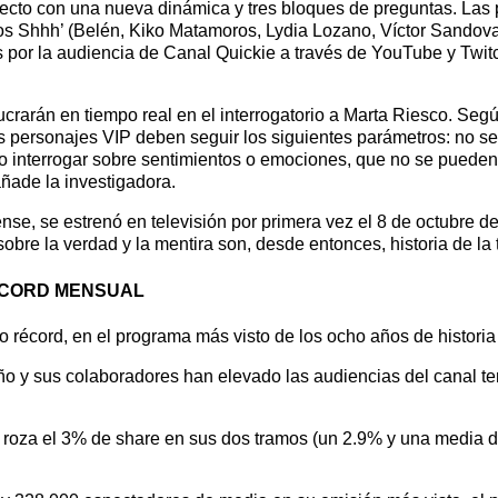
directo con una nueva dinámica y tres bloques de preguntas. Las
mos Shhh’ (Belén, Kiko Matamoros, Lydia Lozano, Víctor Sandova
 por la audiencia de Canal Quickie a través de YouTube y Twitch
lucrarán en tiempo real en el interrogatorio a Marta Riesco. Se
os personajes VIP deben seguir los siguientes parámetros: no 
no interrogar sobre sentimientos o emociones, que no se pueden 
añade la investigadora.
nse, se estrenó en televisión por primera vez el 8 de octubre d
bre la verdad y la mentira son, desde entonces, historia de la t
RÉCORD MENSUAL
o récord, en el programa más visto de los ocho años de histori
ño y sus colaboradores han elevado las audiencias del canal tem
 roza el 3% de share en sus dos tramos (un 2.9% y una media d