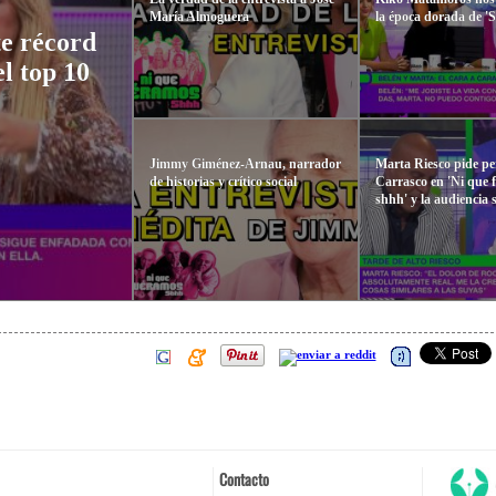
María Almoguera
la época dorada de '
te récord
el top 10
Jimmy Giménez-Arnau, narrador
Marta Riesco pide p
de historias y crítico social
Carrasco en 'Ni que
shhh' y la audiencia 
Contacto