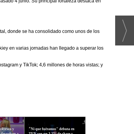
sado 4 junio. Su principal fortaleza destaca en
gital, donde se ha consolidado como unos de los
kiey en varias jornadas han llegado a superar los
tagram y TikTok; 4,6 millones de horas vistas; y
 Riesco y
"Ni que fuéramos" debuta en
devuelven a
TEN con un 3,2% de share y