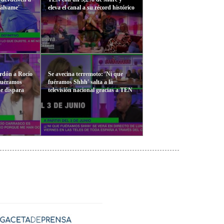
Sálvame'
eleva el canal a su récord histórico
erdón a Rocío
Se avecina terremoto: 'Ni que
 fuéramos
fuéramos Shhh' salta a la
se dispara
televisión nacional gracias a TEN