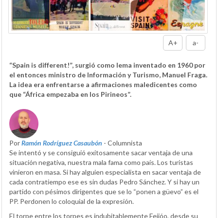
A+
a-
“Spain is different!”, surgió como lema inventado en 1960 por
el entonces ministro de Información y Turismo, Manuel Fraga.
La idea era enfrentarse a afirmaciones maledicentes como
que “África empezaba en los Pirineos”.
Por
Ramón Rodríguez Casaubón
- Columnista
Se intentó y se consiguió exitosamente sacar ventaja de una
situación negativa, nuestra mala fama como país. Los turistas
vinieron en masa. Si hay alguien especialista en sacar ventaja de
cada contratiempo ese es sin dudas Pedro Sánchez. Y si hay un
partido con pésimos dirigentes que se lo “ponen a güevo” es el
PP. Perdonen lo coloquial de la expresión.
El torpe entre los torpes es indubitablemente Feijóo, desde su