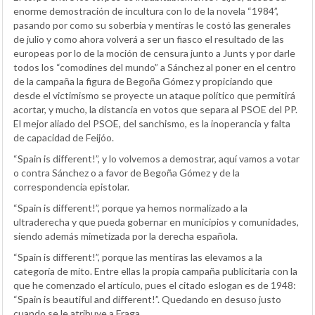
enorme demostración de incultura con lo de la novela “1984”,
pasando por como su soberbia y mentiras le costó las generales
de julio y como ahora volverá a ser un fiasco el resultado de las
europeas por lo de la moción de censura junto a Junts y por darle
todos los “comodines del mundo” a Sánchez al poner en el centro
de la campaña la figura de Begoña Gómez y propiciando que
desde el victimismo se proyecte un ataque político que permitirá
acortar, y mucho, la distancia en votos que separa al PSOE del PP.
El mejor aliado del PSOE, del sanchismo, es la inoperancia y falta
de capacidad de Feijóo.
“Spain is different!”, y lo volvemos a demostrar, aquí vamos a votar
o contra Sánchez o a favor de Begoña Gómez y de la
correspondencia epistolar.
“Spain is different!”, porque ya hemos normalizado a la
ultraderecha y que pueda gobernar en municipios y comunidades,
siendo además mimetizada por la derecha española.
“Spain is different!”, porque las mentiras las elevamos a la
categoría de mito. Entre ellas la propia campaña publicitaria con la
que he comenzado el artículo, pues el citado eslogan es de 1948:
“Spain is beautiful and different!”. Quedando en desuso justo
cuando se le atribuye a Fraga.