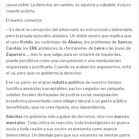
causa noble. La derecha, en cambio, es egoísta y culpable, incluso
cuando acierta.
El marino comenta:
—Es decir, la corrupción del adversario es estructural y deleznable,
pero la propia episodios aislados. Un doble rasero que explica que
el caso
Koldo
, las «sobrinas» de
Ábalos
, los problemas de
Santos
Cerdán
, los
ERE
andaluces, la «fontanería» de
Leire
o las joyas de
Zapatero
…, más lo que salga, para un votante de izquierdas,
puede percibirse como una conspiración o una manipulación
orquestada y justificarla. Cuando se acaban los argumentos, está
el «sí, pero que no gobierne la derecha».
Ese «sí, pero» es el gran
indulto político
de nuestro tiempo.
Justifica amnistías inaceptables, pactos negados en campaña,
subidas fiscales disfrazadas de justicia social, manipulación
estadística presentada como milagro laboral o un gasto público
desorbitado, que no crea riqueza, sino dependencia.
Sánchez
no gobierna sólo a golpe de decretos, sino con
marcos
mentales
. Toda crítica es reacción, toda investigación es guerra
sucia y toda cesión a sus socios se presenta como avance
democrático. Un blindaje para que sus votantes se sientan parte