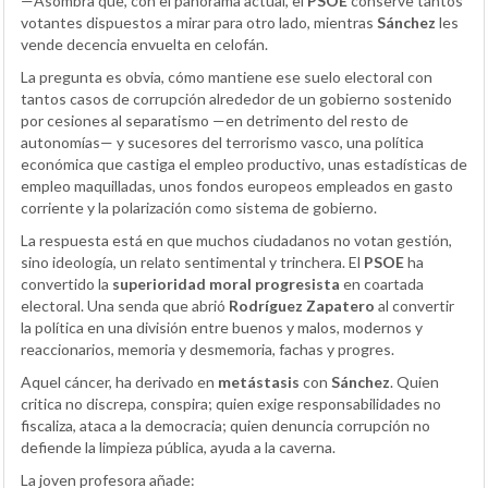
—Asombra que, con el panorama actual, el
PSOE
conserve tantos
votantes dispuestos a mirar para otro lado, mientras
Sánchez
les
vende decencia envuelta en celofán.
La pregunta es obvia, cómo mantiene ese suelo electoral con
tantos casos de corrupción alrededor de un gobierno sostenido
por cesiones al separatismo —en detrimento del resto de
autonomías— y sucesores del terrorismo vasco, una política
económica que castiga el empleo productivo, unas estadísticas de
empleo maquilladas, unos fondos europeos empleados en gasto
corriente y la polarización como sistema de gobierno.
La respuesta está en que muchos ciudadanos no votan gestión,
sino ideología, un relato sentimental y trinchera. El
PSOE
ha
convertido la
superioridad moral progresista
en coartada
electoral. Una senda que abrió
Rodríguez Zapatero
al convertir
la política en una división entre buenos y malos, modernos y
reaccionarios, memoria y desmemoria, fachas y progres.
Aquel cáncer, ha derivado en
metástasis
con
Sánchez
. Quien
critica no discrepa, conspira; quien exige responsabilidades no
fiscaliza, ataca a la democracia; quien denuncia corrupción no
defiende la limpieza pública, ayuda a la caverna.
La joven profesora añade: