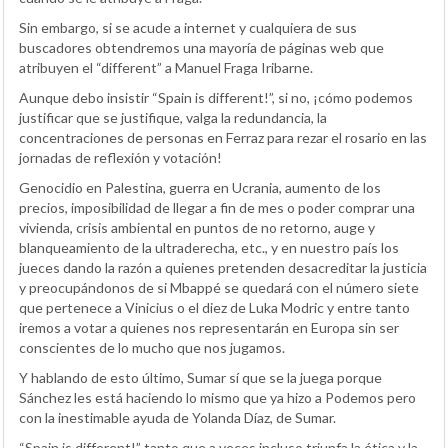
Sin embargo, si se acude a internet y cualquiera de sus
buscadores obtendremos una mayoría de páginas web que
atribuyen el “different” a Manuel Fraga Iribarne.
Aunque debo insistir “Spain is different!”, si no, ¡cómo podemos
justificar que se justifique, valga la redundancia, la
concentraciones de personas en Ferraz para rezar el rosario en las
jornadas de reflexión y votación!
Genocidio en Palestina, guerra en Ucrania, aumento de los
precios, imposibilidad de llegar a fin de mes o poder comprar una
vivienda, crisis ambiental en puntos de no retorno, auge y
blanqueamiento de la ultraderecha, etc., y en nuestro país los
jueces dando la razón a quienes pretenden desacreditar la justicia
y preocupándonos de si Mbappé se quedará con el número siete
que pertenece a Vinicius o el diez de Luka Modric y entre tanto
iremos a votar a quienes nos representarán en Europa sin ser
conscientes de lo mucho que nos jugamos.
Y hablando de esto último, Sumar sí que se la juega porque
Sánchez les está haciendo lo mismo que ya hizo a Podemos pero
con la inestimable ayuda de Yolanda Díaz, de Sumar.
“Spain is different!” tanto que a veces incluso triunfa la ética y la