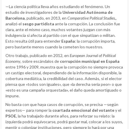
—La ciencia política lleva años estudiando el fenómeno. Un
estudio de investigadores de la
Universidad Autónoma de
Barcelona
, publicado, en 2013, en
Comparative Political Studies
,,
analizó el
sesgo partidista
ante la corrupción. La conclusión fue
clara, ante el mismo caso, muchos votantes juzgan con más
indulgencia si afecta al partido con el que simpatizan o militan.
Esto resulta útil para entender
España
: la corrupción importa,
pero bastante menos cuando la cometen los nuestros.
Otro trabajo, publicado en 2012, en
European Journal of Political
Economy
, sobre escándalos de
corrupción municipal en España
entre 1996 y 2009, muestra que la corrupción no siempre provoca
un castigo electoral, dependiendo de la información disponible, la
cobertura mediática, la credibilidad del caso. Además, si el elector
piensa que «todos son iguales», que «la derecha sería peor» o que
«esto es una campaña orquestada», el daño queda amortiguado o
impune.
No basta con que haya casos de corrupción, se precisa —según
expertos— para romper la
coartada emocional del votante
y el
PSOE
, la ha trabajado durante años, para reforzar su relato: la
izquierda podrá equivocarse, podrá gastar mal, colocar a los suyos,
mentir o colonizar instituciones, pero siempre lo hará por una