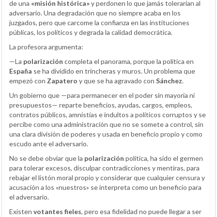
de una
«misión histórica»
y perdonen lo que jamás tolerarían al
adversario. Una degradación que no siempre acaba en los
juzgados, pero que carcome la confianza en las instituciones
públicas, los políticos y degrada la calidad democrática.
La profesora argumenta:
—La
polarización
completa el panorama, porque la política en
España
se ha dividido en trincheras y muros. Un problema que
empezó con
Zapatero
y que se ha agravado con
Sánchez
.
Un gobierno que —para permanecer en el poder sin mayoría ni
presupuestos— reparte beneficios, ayudas, cargos, empleos,
contratos públicos, amnistías e indultos a políticos corruptos y se
percibe como una administración que no se somete a control, sin
una clara división de poderes y usada en beneficio propio y como
escudo ante el adversario.
No se debe obviar que la
polarización
política, ha sido el germen
para tolerar excesos, disculpar contradicciones y mentiras, para
rebajar el listón moral propio y considerar que cualquier censura y
acusación a los «nuestros» se interpreta como un beneficio para
el adversario.
Existen
votantes fieles
, pero esa fidelidad no puede llegar a ser