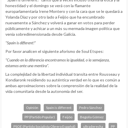
honestidad y el domingo se verá con la flamante
europarlamentaria Irene Montero y con la cara que se le quedará a
Yolanda Díaz y por otro lado a Feijóo que ha encumbrado
nuevamente a Sánchez y volverá a ganar en votos para perder
públicamente y achicar a un más su mermada imagen política que
venía sobredimensionada desde Galicia.
“Spain is different!”
Por favor analicen el siguiente aforismo de Soul Etspes:
“Cuando en la diferencia encontramos la igualdad, o la semejanza,
estamos ante una mentira”.
La complejidad de la libertad individual transita entre Rousseau y
Kondiaronk residiendo su auténtica verdad en lo que es común a
ambas aproximaciones sobre la comprensión de la realidad de la
vida comunitaria desde la autonomía del ser.
Opinión
Spain is different
Pedro Sánchez
PP (Partido Popular)
Feijóo
Begoña Gómez
PSOE (Partido Socialista Obrero Español)
ultraderecha
PP