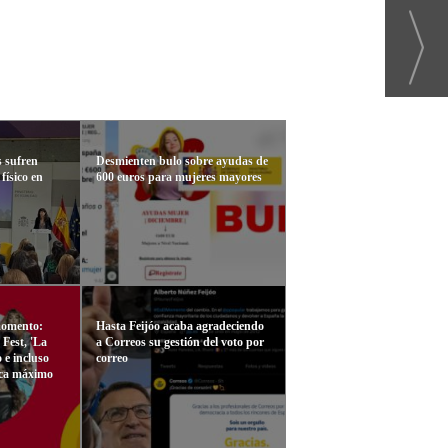
s sufren
Desmienten bulo sobre ayudas de
físico en
600 euros para mujeres mayores
momento:
Hasta Feijóo acaba agradeciendo
Fest, 'La
a Correos su gestión del voto por
o e incluso
correo
rca máximo