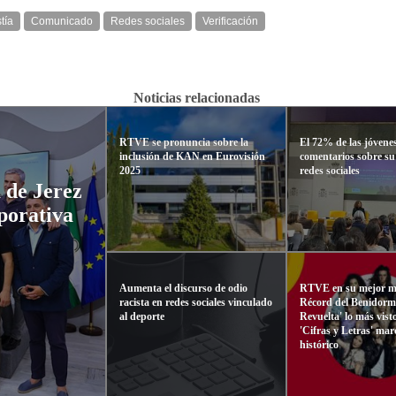
tía
Comunicado
Redes sociales
Verificación
Noticias relacionadas
RTVE se pronuncia sobre la
El 72% de las jóvene
inclusión de KAN en Eurovisión
comentarios sobre su 
2025
redes sociales
 de Jerez
porativa
Aumenta el discurso de odio
RTVE en su mejor 
racista en redes sociales vinculado
Récord del Benidorm 
al deporte
Revuelta' lo más vist
'Cifras y Letras' ma
histórico