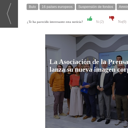
Bulo
16 países europeos
Suspensión de fondos
Amnis
Si (
2
)
No(
0
)
¿Te ha parecido interesante esta noticia?
La Asociación de la Prensa
lanza su nueva imagen cor