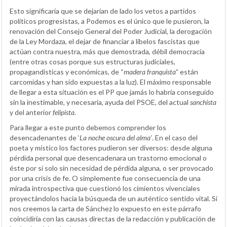
Esto significaría que se dejarían de lado los vetos a partidos
políticos progresistas, a Podemos es el único que le pusieron, la
renovación del Consejo General del Poder Judicial, la derogación
de la Ley Mordaza, el dejar de financiar a libelos fascistas que
actúan contra nuestra, más que demostrada, débil democracia
(entre otras cosas porque sus estructuras judiciales,
propagandísticas y económicas, de “
madera franquista
” están
carcomidas y han sido expuestas a la luz). El máximo responsable
de llegar a esta situación es el PP que jamás lo habría conseguido
sin la inestimable, y necesaria, ayuda del PSOE, del actual
sanchista
y del anterior
felipista
.
Para llegar a este punto debemos comprender los
desencadenantes de ‘
La noche oscura del alma’
. En el caso del
poeta y místico los factores pudieron ser diversos: desde alguna
pérdida personal que desencadenara un trastorno emocional o
éste por sí solo sin necesidad de pérdida alguna, o ser provocado
por una crisis de fe. O simplemente fue consecuencia de una
mirada introspectiva que cuestionó los cimientos vivenciales
proyectándolos hacia la búsqueda de un auténtico sentido vital. Si
nos creemos la carta de Sánchez lo expuesto en este párrafo
coincidiría con las causas directas de la redacción y publicación de