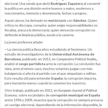
electoral. Una senda que abrió
Rodríguez Zapatero
al convertir
la política en una división entre buenos y malos, modernos y
reaccionarios, memoria y desmemoria, fachas y progres.
Aquel cáncer, ha derivado en
metástasis
con
Sánchez
. Quien
critica no discrepa, conspira; quien exige responsabilidades no
fiscaliza, ataca a la democracia; quien denuncia corrupción no
defiende la limpieza pública, ayuda a la caverna.
La joven profesora añade:
—La ciencia política lleva años estudiando el fenómeno. Un
estudio de investigadores de la
Universidad Autónoma de
Barcelona
, publicado, en 2013, en
Comparative Political Studies
,,
analizó el
sesgo partidista
ante la corrupción. La conclusión fue
clara, ante el mismo caso, muchos votantes juzgan con más
indulgencia si afecta al partido con el que simpatizan o militan.
Esto resulta útil para entender
España
: la corrupción importa,
pero bastante menos cuando la cometen los nuestros.
Otro trabajo, publicado en 2012, en
European Journal of Political
Economy
, sobre escándalos de
corrupción municipal en España
entre 1996 y 2009, muestra que la corrupción no siempre provoca
un castigo electoral, dependiendo de la información disponible, la