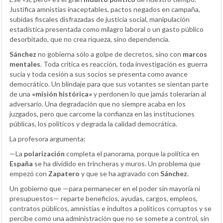
Justifica amnistías inaceptables, pactos negados en campaña,
subidas fiscales disfrazadas de justicia social, manipulación
estadística presentada como milagro laboral o un gasto público
desorbitado, que no crea riqueza, sino dependencia.
Sánchez
no gobierna sólo a golpe de decretos, sino con
marcos
mentales
. Toda crítica es reacción, toda investigación es guerra
sucia y toda cesión a sus socios se presenta como avance
democrático. Un blindaje para que sus votantes se sientan parte
de una
«misión histórica»
y perdonen lo que jamás tolerarían al
adversario. Una degradación que no siempre acaba en los
juzgados, pero que carcome la confianza en las instituciones
públicas, los políticos y degrada la calidad democrática.
La profesora argumenta:
—La
polarización
completa el panorama, porque la política en
España
se ha dividido en trincheras y muros. Un problema que
empezó con
Zapatero
y que se ha agravado con
Sánchez
.
Un gobierno que —para permanecer en el poder sin mayoría ni
presupuestos— reparte beneficios, ayudas, cargos, empleos,
contratos públicos, amnistías e indultos a políticos corruptos y se
percibe como una administración que no se somete a control, sin