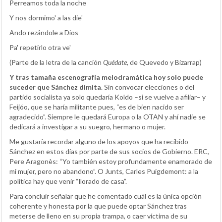
Perreamos toda la noche
Y nos dormimo' a las die'
Ando rezándole a Dios
Pa' repetirlo otra ve'
(Parte de la letra de la canción
Quédate
, de Quevedo y Bizarrap)
Y tras tamaña escenografía melodramática hoy solo puede
suceder que Sánchez dimita
. Sin convocar elecciones o del
partido socialista ya solo quedaría Koldo –si se vuelve a afiliar– y
Feijóo, que se haría militante pues, “es de bien nacido ser
agradecido”. Siempre le quedará Europa o la OTAN y ahí nadie se
dedicará a investigar a su suegro, hermano o mujer.
Me gustaría recordar alguno de los apoyos que ha recibido
Sánchez en estos días por parte de sus socios de Gobierno. ERC,
Pere Aragonès: “Yo también estoy profundamente enamorado de
mi mujer, pero no abandono”. O Junts, Carles Puigdemont: a la
política hay que venir “llorado de casa”.
Para concluir señalar que he comentado cuál es la única opción
coherente y honesta por la que puede optar Sánchez tras
meterse de lleno en su propia trampa, o caer víctima de su