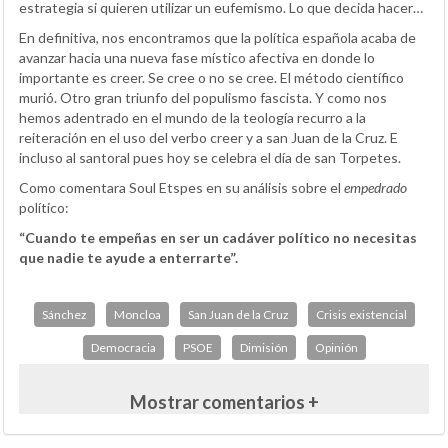
estrategia si quieren utilizar un eufemismo. Lo que decida hacer…
En definitiva, nos encontramos que la política española acaba de
avanzar hacia una nueva fase místico afectiva en donde lo
importante es creer. Se cree o no se cree. El método científico
murió. Otro gran triunfo del populismo fascista. Y como nos
hemos adentrado en el mundo de la teología recurro a la
reiteración en el uso del verbo creer y a san Juan de la Cruz. E
incluso al santoral pues hoy se celebra el día de san Torpetes.
Como comentara Soul Etspes en su análisis sobre el
empedrado
político:
“Cuando te empeñas en ser un cadáver político no necesitas
que nadie te ayude a enterrarte”.
Sánchez
Moncloa
San Juan de la Cruz
Crisis existencial
Democracia
PSOE
Dimisión
Opinión
Mostrar comentarios +