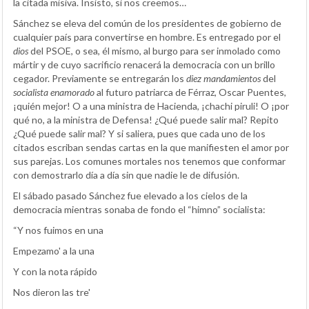
la citada misiva. Insisto, si nos creemos…
Sánchez se eleva del común de los presidentes de gobierno de
cualquier país para convertirse en hombre. Es entregado por el
dios
del PSOE, o sea, él mismo, al burgo para ser inmolado como
mártir y de cuyo sacrificio renacerá la democracia con un brillo
cegador. Previamente se entregarán los
diez mandamientos
del
socialista enamorado
al futuro patriarca de Férraz, Oscar Puentes,
¡quién mejor! O a una ministra de Hacienda, ¡chachi piruli! O ¡por
qué no, a la ministra de Defensa! ¿Qué puede salir mal? Repito
¿Qué puede salir mal? Y si saliera, pues que cada uno de los
citados escriban sendas cartas en la que manifiesten el amor por
sus parejas. Los comunes mortales nos tenemos que conformar
con demostrarlo día a día sin que nadie le de difusión.
El sábado pasado Sánchez fue elevado a los cielos de la
democracia mientras sonaba de fondo el “himno” socialista:
“Y nos fuimos en una
Empezamo' a la una
Y con la nota rápido
Nos dieron las tre'