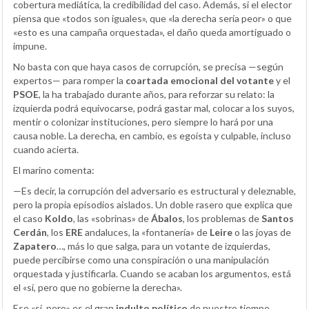
cobertura mediática, la credibilidad del caso. Además, si el elector
piensa que «todos son iguales», que «la derecha sería peor» o que
«esto es una campaña orquestada», el daño queda amortiguado o
impune.
No basta con que haya casos de corrupción, se precisa —según
expertos— para romper la
coartada emocional del votante
y el
PSOE
, la ha trabajado durante años, para reforzar su relato: la
izquierda podrá equivocarse, podrá gastar mal, colocar a los suyos,
mentir o colonizar instituciones, pero siempre lo hará por una
causa noble. La derecha, en cambio, es egoísta y culpable, incluso
cuando acierta.
El marino comenta:
—Es decir, la corrupción del adversario es estructural y deleznable,
pero la propia episodios aislados. Un doble rasero que explica que
el caso
Koldo
, las «sobrinas» de
Ábalos
, los problemas de
Santos
Cerdán
, los
ERE
andaluces, la «fontanería» de
Leire
o las joyas de
Zapatero
…, más lo que salga, para un votante de izquierdas,
puede percibirse como una conspiración o una manipulación
orquestada y justificarla. Cuando se acaban los argumentos, está
el «sí, pero que no gobierne la derecha».
Ese «sí, pero» es el gran
indulto político
de nuestro tiempo.