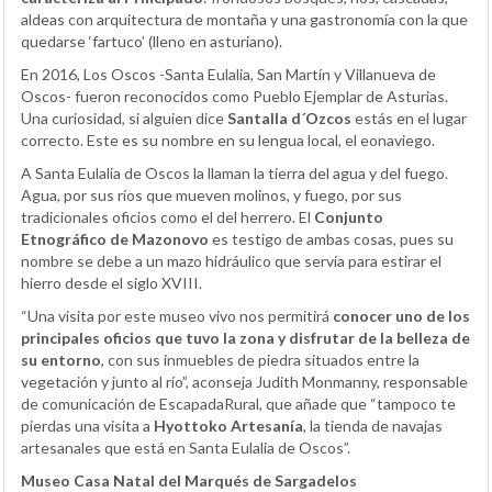
aldeas con arquitectura de montaña y una gastronomía con la que
quedarse ‘fartuco’ (lleno en asturiano).
En 2016, Los Oscos -Santa Eulalia, San Martín y Villanueva de
Oscos- fueron reconocidos como Pueblo Ejemplar de Asturias.
Una curiosidad, si alguien dice
Santalla d´Ozcos
estás en el lugar
correcto. Este es su nombre en su lengua local, el eonaviego.
A Santa Eulalia de Oscos la llaman la tierra del agua y del fuego.
Agua, por sus ríos que mueven molinos, y fuego, por sus
tradicionales oficios como el del herrero. El
Conjunto
Etnográfico de Mazonovo
es testigo de ambas cosas, pues su
nombre se debe a un mazo hidráulico que servía para estirar el
hierro desde el siglo XVIII.
“Una visita por este museo vivo nos permitirá
conocer uno de los
principales oficios que tuvo la zona y disfrutar de la belleza de
su entorno
, con sus inmuebles de piedra situados entre la
vegetación y junto al río”, aconseja Judith Monmanny, responsable
de comunicación de EscapadaRural, que añade que “tampoco te
pierdas una visita a
Hyottoko Artesanía
, la tienda de navajas
artesanales que está en Santa Eulalia de Oscos”.
Museo Casa Natal del Marqués de Sargadelos