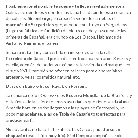
Posiblemente el nombre te suene y te lleve inevitablemente a
Galicia, de donde es y donde más fama ha adquirido esta cerámica
de colores. Sin embargo, su creación viene de un noble: el
marqués de Sargadelos
que, aunque construyó en Sargadelos
(Lugo) su fábrica de fundición de hierro colado y loza (una de las
primeras de España), era oriundo de Los Oscos. Hablamos de
Antonio Raimundo Ibáñez
.
Su
casa natal
, hoy convertida en museo, está en la calle
Ferreirela de Baxo
. El precio de la entrada cuesta unos 3 euros y
en ella, además, de poder ver cómo era la vivienda del marqués en
el siglo XVIII, también se ofrecen talleres para elaborar jabón
artesano, velas, cosmética natural, etc.
Darse un baño o hacer kayak en Ferreira
La comarca de los Oscos-Eo es
Reserva Mundial de la Biosfera
y
es la única de las siete reservas asturianas que tiene salida al mar.
A media hora en coche llegamos a las playas de Castropol y, un
poco más adelante, a las de Tapia de Casariego (perfectas para
practicar surf).
No obstante, no hace falta salir de Los Oscos para
darse un
chapuzón
(eso sí, frío, muy frío). Si el tiempo acompaña, a solo