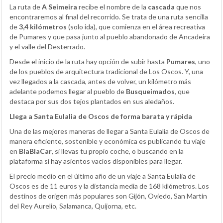
La ruta de
A Seimeira
recibe el nombre de la
cascada
que nos
encontraremos al final del recorrido. Se trata de una ruta sencilla
de
3,4 kilómetros
(solo ida), que comienza en el área recreativa
de Pumares y que pasa junto al pueblo abandonado de Ancadeira
y el valle del Desterrado.
Desde el inicio de la ruta hay opción de subir hasta
Pumares
, uno
de los pueblos de arquitectura tradicional de Los Oscos. Y, una
vez llegados a la cascada, antes de volver, un kilómetro más
adelante podemos llegar al pueblo de
Busqueimados
, que
destaca por sus dos tejos plantados en sus aledaños.
Llega a Santa Eulalia de Oscos de forma barata y rápida
Una de las mejores maneras de llegar a Santa Eulalia de Oscos de
manera eficiente, sostenible y económica es publicando tu viaje
en
BlaBlaCar
, si llevas tu propio coche, o buscando en la
plataforma si hay asientos vacíos disponibles para llegar.
El precio medio en el último año de un viaje a Santa Eulalia de
Oscos es de 11 euros y la distancia media de 168 kilómetros. Los
destinos de origen más populares son Gijón, Oviedo, San Martín
del Rey Aurelio, Salamanca, Quijorna, etc.