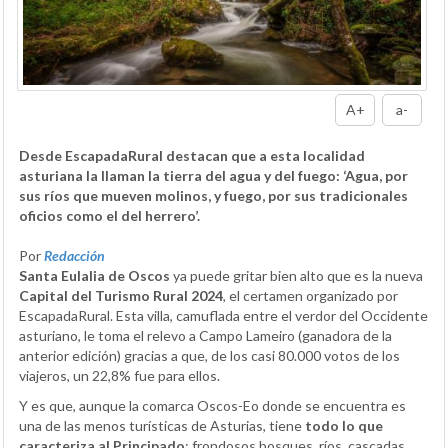
A+
a-
Desde EscapadaRural destacan que a esta localidad
asturiana la llaman la tierra del agua y del fuego: ‘Agua, por
sus ríos que mueven molinos, y fuego, por sus tradicionales
oficios como el del herrero’.
Por
Redacción
Santa Eulalia de Oscos
ya puede gritar bien alto que es la nueva
Capital del Turismo Rural 2024
, el certamen organizado por
EscapadaRural. Esta villa, camuflada entre el verdor del Occidente
asturiano, le toma el relevo a Campo Lameiro (ganadora de la
anterior edición) gracias a que, de los casi 80.000 votos de los
viajeros, un 22,8% fue para ellos.
Y es que, aunque la comarca Oscos-Eo donde se encuentra es
una de las menos turísticas de Asturias, tiene
todo lo que
caracteriza al Principado
: frondosos bosques, ríos, cascadas,