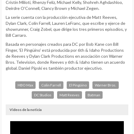
Cristin Milioti, Rhenzy Feliz, Michael Kelly, Shohreh Aghdashloo,
Deirdre O'Connell, Clancy Brown y Michael Zegen.
La serie cuenta con la producción ejecutiva de Matt Reeves,
Dylan Clark, Colin Farrell, Lauren LeFranc, que escribe y ejerce de
showrunner, Craig Zobel, que dirige los tres primeros episodios, y
Bill Carraro.
Basada en personajes creados para DC por Bob Kane con Bill
Finger, 'El Pingüino' está producida por 6th & Idaho Productions
de Reeves y Dylan Clark Productions en asociación con Warner
Bros. Television, donde Reeves y 6th & Idaho tienen un acuerdo
global. Daniel Pipski es también productor ejecutivo.
HBO Max
Colin Farrell
El Pingüino
Warner Bros.
DC Studios
Matt Reeves
Batman
Videos de la noticia