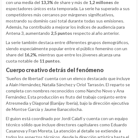
con una media del
13,3%
de share y más de
1,2 millones
de
espectadores únicos esta temporada. La serie ha superado a sus
competidores más cercanos por márgenes significativos,
mostrando su dominio casi total durante todas sus emisiones.
Además, ha contribuido a mejorar los índices de audiencia para
Antena 3, aumentando
2,5 puntos
respecto al año anterior.
La serie también destaca entre diferentes grupos demográficos,
siendo especialmente popular entre el público femenino con un
share del
16,2%
, mientras que entre los jóvenes alcanza una
cuota notable de
11 puntos
.
Cuerpo creativo detrás del fenómeno
'Sueños de libertad' cuenta con un elenco destacado que incluye
a Alain Hernández, Natalia Sánchez y Oriol Tarrasón. El reparto se
completa con nombres reconocidos como Nancho Novo y Ana
Fernández. Esta producción es fruto del trabajo conjunto entre
Atresmedia y Diagonal (Banijay Iberia), bajo la dirección ejecutiva
de Montse García y Jaume Banacolocha.
El guion está coordinado por Jordi Calafí y cuenta con un equipo
técnico sólido que incluye directores capitulares como Eduardo
Casanova y Fran Moreta. La atención al detalle se extiende a
todos los aspectos técnicos, desde la dirección artística hasta el