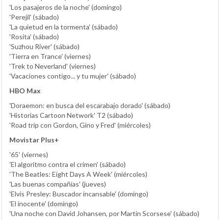
'Los pasajeros de la noche' (domingo)
'Perejil' (sábado)
'La quietud en la tormenta' (sábado)
'Rosita' (sábado)
'Suzhou River' (sábado)
'Tierra en Trance' (viernes)
'Trek to Neverland' (viernes)
'Vacaciones contigo... y tu mujer' (sábado)
HBO Max
'Doraemon: en busca del escarabajo dorado' (sábado)
'Historias Cartoon Network' T2 (sábado)
'Road trip con Gordon, Gino y Fred' (miércoles)
Movistar Plus+
'65' (viernes)
'El algoritmo contra el crimen' (sábado)
'The Beatles: Eight Days A Week' (miércoles)
'Las buenas compañías' (jueves)
'Elvis Presley: Buscador incansable' (domingo)
'El inocente' (domingo)
'Una noche con David Johansen, por Martin Scorsese' (sábado)