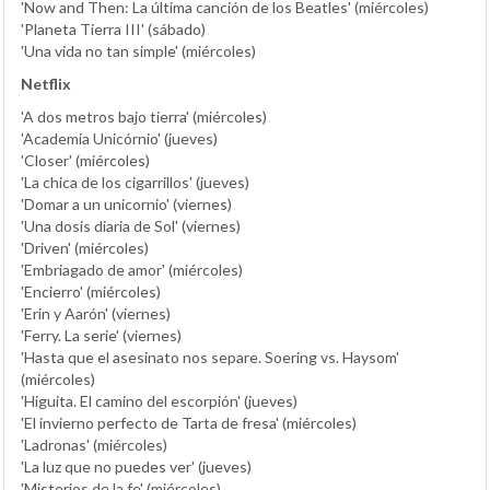
'Now and Then: La última canción de los Beatles' (miércoles)
'Planeta Tierra III' (sábado)
'Una vida no tan simple' (miércoles)
Netflix
'A dos metros bajo tierra' (miércoles)
'Academia Unicórnio' (jueves)
'Closer' (miércoles)
'La chica de los cigarrillos' (jueves)
'Domar a un unicornio' (viernes)
'Una dosis diaria de Sol' (viernes)
'Driven' (miércoles)
'Embriagado de amor' (miércoles)
'Encierro' (miércoles)
'Erin y Aarón' (viernes)
'Ferry. La serie' (viernes)
'Hasta que el asesinato nos separe. Soering vs. Haysom'
(miércoles)
'Higuita. El camino del escorpión' (jueves)
'El invierno perfecto de Tarta de fresa' (miércoles)
'Ladronas' (miércoles)
'La luz que no puedes ver' (jueves)
'Misterios de la fe' (miércoles)