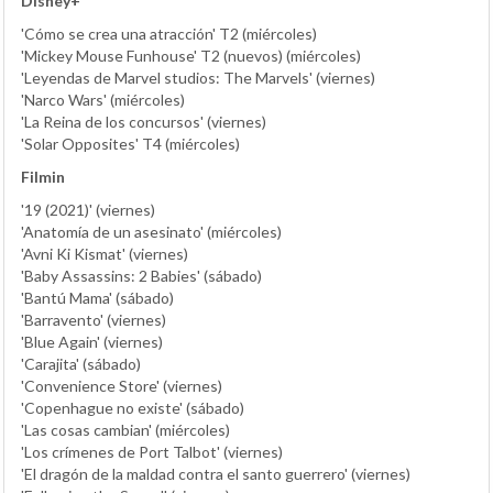
Disney+
'Cómo se crea una atracción' T2 (miércoles)
'Mickey Mouse Funhouse' T2 (nuevos) (miércoles)
'Leyendas de Marvel studios: The Marvels' (viernes)
'Narco Wars' (miércoles)
'La Reina de los concursos' (viernes)
'Solar Opposites' T4 (miércoles)
Filmin
'19 (2021)' (viernes)
'Anatomía de un asesinato' (miércoles)
'Avni Ki Kismat' (viernes)
'Baby Assassins: 2 Babies' (sábado)
'Bantú Mama' (sábado)
'Barravento' (viernes)
'Blue Again' (viernes)
'Carajita' (sábado)
'Convenience Store' (viernes)
'Copenhague no existe' (sábado)
'Las cosas cambian' (miércoles)
'Los crímenes de Port Talbot' (viernes)
'El dragón de la maldad contra el santo guerrero' (viernes)