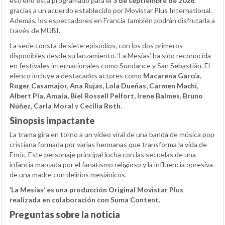
estreno está programado para el
3 de septiembre de 2026
,
gracias a un acuerdo establecido por Movistar Plus International.
Además, los espectadores en Francia también podrán disfrutarla a
través de MUBI.
La serie consta de siete episodios, con los dos primeros
disponibles desde su lanzamiento. ‘La Mesías’ ha sido reconocida
en festivales internacionales como Sundance y San Sebastián. El
elenco incluye a destacados actores como
Macarena García,
Roger Casamajor, Ana Rujas, Lola Dueñas, Carmen Machi,
Albert Pla, Amaia, Biel Rossell Pelfort, Irene Balmes, Bruno
Núñez, Carla Moral
y
Cecilia Roth
.
Sinopsis impactante
La trama gira en torno a un vídeo viral de una banda de música pop
cristiana formada por varias hermanas que transforma la vida de
Enric. Este personaje principal lucha con las secuelas de una
infancia marcada por el fanatismo religioso y la influencia opresiva
de una madre con delirios mesiánicos.
‘La Mesías’ es una producción Original Movistar Plus
realizada en colaboración con Suma Content.
Preguntas sobre la noticia