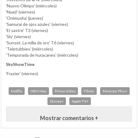
'Nuovo Olimpo' (miércoles)
'Nyad' (viernes)
'Onimusha' (jueves)
'Samurai de ojos azules' (viernes)
'El sastre' T3 (viernes)
'Sly' (viernes)
'Sunset. La milla de oro' T6 (viernes)
'Teletubbies' (miércoles)
'Temporada de huracanes' (miércoles)
SkyShowTime
'Frasier' (viernes)
Netflix
HBO Max
Prime Video
Filmin
Movistar Plus+
Disney+
Apple TV+
Mostrar comentarios +