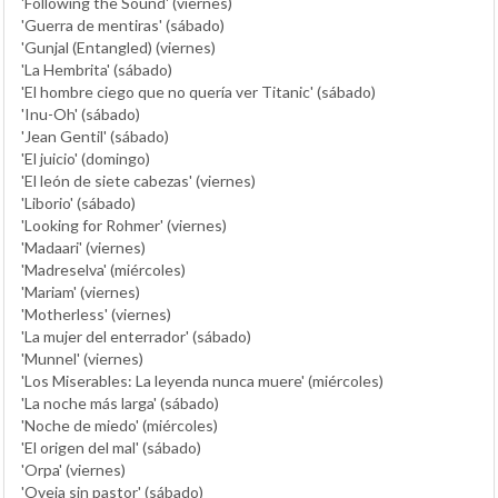
'Following the Sound' (viernes)
'Guerra de mentiras' (sábado)
'Gunjal (Entangled) (viernes)
'La Hembrita' (sábado)
'El hombre ciego que no quería ver Titanic' (sábado)
'Inu-Oh' (sábado)
'Jean Gentil' (sábado)
'El juicio' (domingo)
'El león de siete cabezas' (viernes)
'Liborio' (sábado)
'Looking for Rohmer' (viernes)
'Madaari' (viernes)
'Madreselva' (miércoles)
'Mariam' (viernes)
'Motherless' (viernes)
'La mujer del enterrador' (sábado)
'Munnel' (viernes)
'Los Miserables: La leyenda nunca muere' (miércoles)
'La noche más larga' (sábado)
'Noche de miedo' (miércoles)
'El origen del mal' (sábado)
'Orpa' (viernes)
'Oveja sin pastor' (sábado)