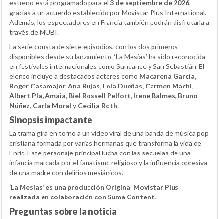
estreno está programado para el
3 de septiembre de 2026
,
gracias a un acuerdo establecido por Movistar Plus International.
Además, los espectadores en Francia también podrán disfrutarla a
través de MUBI.
La serie consta de siete episodios, con los dos primeros
disponibles desde su lanzamiento. ‘La Mesías’ ha sido reconocida
en festivales internacionales como Sundance y San Sebastián. El
elenco incluye a destacados actores como
Macarena García,
Roger Casamajor, Ana Rujas, Lola Dueñas, Carmen Machi,
Albert Pla, Amaia, Biel Rossell Pelfort, Irene Balmes, Bruno
Núñez, Carla Moral
y
Cecilia Roth
.
Sinopsis impactante
La trama gira en torno a un vídeo viral de una banda de música pop
cristiana formada por varias hermanas que transforma la vida de
Enric. Este personaje principal lucha con las secuelas de una
infancia marcada por el fanatismo religioso y la influencia opresiva
de una madre con delirios mesiánicos.
‘La Mesías’ es una producción Original Movistar Plus
realizada en colaboración con Suma Content.
Preguntas sobre la noticia