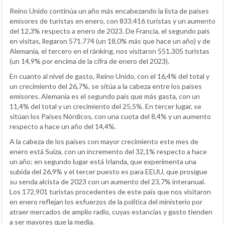
Reino Unido continúa un año más encabezando la lista de países
emisores de turistas en enero, con 833.416 turistas y un aumento
del 12,3% respecto a enero de 2023. De Francia, el segundo país
en visitas, llegaron 571.774 (un 18,0% más que hace un año) y de
Alemania, el tercero en el ránking, nos visitaron 551.305 turistas
(un 14,9% por encima de la cifra de enero del 2023).
En cuanto al nivel de gasto, Reino Unido, con el 16,4% del total y
un crecimiento del 26,7%, se sitúa a la cabeza entre los países
emisores. Alemania es el segundo país que más gasta, con un
11,4% del total y un crecimiento del 25,5%. En tercer lugar, se
sitúan los Países Nórdicos, con una cuota del 8,4% y un aumento
respecto a hace un año del 14,4%.
A la cabeza de los países con mayor crecimiento este mes de
enero está Suiza, con un incremento del 32,1% respecto a hace
un año; en segundo lugar está Irlanda, que experimenta una
subida del 26,9% y el tercer puesto es para EEUU, que prosigue
su senda alcista de 2023 con un aumento del 23,7% interanual.
Los 172.901 turistas procedentes de este país que nos visitaron
en enero reflejan los esfuerzos de la política del ministerio por
atraer mercados de amplio radio, cuyas estancias y gasto tienden
a ser mayores que la media.