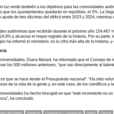
ado luz verde también a los objetivos para las comunidades aut
as que los ayuntamientos quedarán en equilibrio, el 0%. La Segu
uste de tres décimas del déficit entre 2023 y 2024, mientras q
ades autónomas que recibirán durante el próximo año 154.467 mi
,9% y alcanzar el mayor registro de la historia. Por su parte,
ún ha informó el ministerio, es la cifra más alta de la historia
ncia
e Universidades, Diana Morant, ha informado que el Consejo de 
an los 500 millones anteriores, “que van directamente al talent
rzo que se hace desde el Presupuesto nacional”. “Ha sido volu
ras de la vida de la gente y, en este caso, de los científicos y las
 Universidades ha hecho hincapié en que “este incremento es un
cia”, ha concluido.
ales del Estado
Gobierno
Ciudadanos y ciudadanas
Déficit
Ciencia