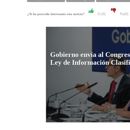
Si (
0
)
No(
0
)
¿Te ha parecido interesante esta noticia?
Gobierno envía al Congre
Ley de Información Clasif