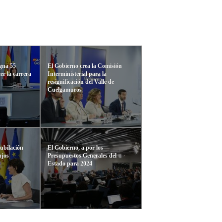
gna 55
El Gobierno crea la Comisión
er la carrera
Interministerial para la
resignificación del Valle de
Cuelgamuros
ubilación
El Gobierno, a por los
ajos
Presupuestos Generales del
Estado para 2024