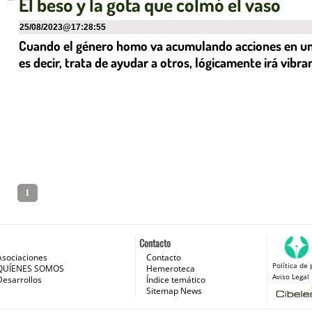
El beso y la gota que colmó el vaso
25/08/2023
@
17:28:55
Cuando el género homo va acumulando acciones en una d
es decir, trata de ayudar a otros, lógicamente irá vibr
1
Contacto
Asociaciones
Contacto
Política de 
 e Internet
QUÍENES SOMOS
Hemeroteca
Aviso Legal
Desarrollos
Índice temático
Sitemap News