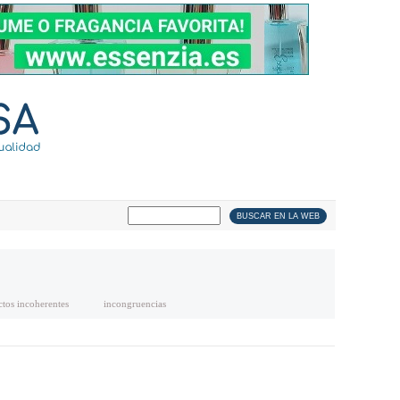
ctos incoherentes
incongruencias