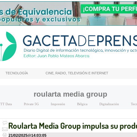
TECNOLOGÍA
CINE, RADIO, TELEVISIÓN E INTERNET
roularta media group
TT Data
Private 5G
Impresión
Bélgica
Digitalización
Tec
Roularta Media Group impulsa su produ
21/02/2025
@
14:03:05