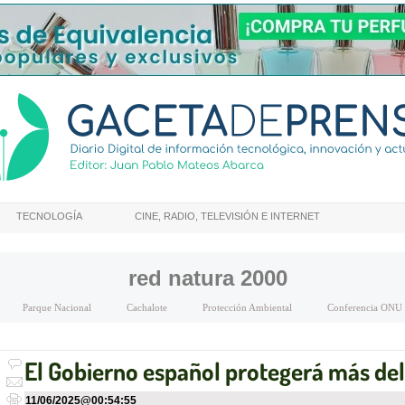
TECNOLOGÍA
CINE, RADIO, TELEVISIÓN E INTERNET
red natura 2000
Parque Nacional
Cachalote
Protección Ambiental
Conferencia ONU
El Gobierno español protegerá más del 
11/06/2025
@
00:54:55