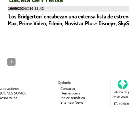
16/05/2024
@
16:22:42
'Los Bridgerton' encabezan una extensa lista de estren
Max, Prime Video, Filmin, Movistar Plus+ Disney+, Sk
1
Contacto
Asociaciones
Contacto
Política de 
 e Internet
QUÍENES SOMOS
Hemeroteca
Aviso Legal
Desarrollos
Índice temático
Sitemap News