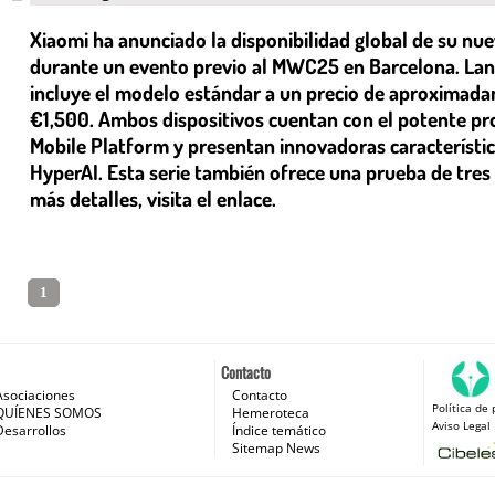
Xiaomi ha anunciado la disponibilidad global de su nue
durante un evento previo al MWC25 en Barcelona. Lanz
incluye el modelo estándar a un precio de aproximadam
€1,500. Ambos dispositivos cuentan con el potente p
Mobile Platform y presentan innovadoras características
HyperAI. Esta serie también ofrece una prueba de tre
más detalles, visita el enlace.
1
Contacto
Asociaciones
Contacto
Política de 
 e Internet
QUÍENES SOMOS
Hemeroteca
Aviso Legal
Desarrollos
Índice temático
Sitemap News