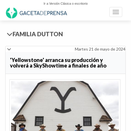
Ir a Versión Clásica o escritorio
Toggle n
FAMILIA DUTTON
Martes 21 de mayo de 2024
'Yellowstone' arranca su producción y
volverá a SkyShowtime a finales de año