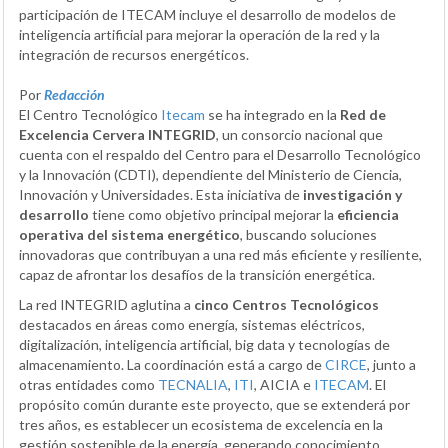
participación de ITECAM incluye el desarrollo de modelos de
inteligencia artificial para mejorar la operación de la red y la
integración de recursos energéticos.
Por
Redacción
El Centro Tecnológico
Itecam
se ha integrado en la
Red de
Excelencia Cervera INTEGRID
, un consorcio nacional que
cuenta con el respaldo del Centro para el Desarrollo Tecnológico
y la Innovación (CDTI), dependiente del Ministerio de Ciencia,
Innovación y Universidades. Esta iniciativa de
investigación y
desarrollo
tiene como objetivo principal mejorar la
eficiencia
operativa del sistema energético
, buscando soluciones
innovadoras que contribuyan a una red más eficiente y resiliente,
capaz de afrontar los desafíos de la transición energética.
La red INTEGRID aglutina a
cinco Centros Tecnológicos
destacados en áreas como energía, sistemas eléctricos,
digitalización, inteligencia artificial, big data y tecnologías de
almacenamiento. La coordinación está a cargo de
CIRCE
, junto a
otras entidades como
TECNALIA
,
ITI
, AICIA e
ITECAM
. El
propósito común durante este proyecto, que se extenderá por
tres años, es establecer un ecosistema de excelencia en la
gestión sostenible de la energía, generando conocimiento