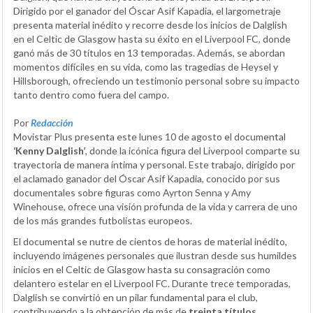
Dirigido por el ganador del Óscar Asif Kapadia, el largometraje
presenta material inédito y recorre desde los inicios de Dalglish
en el Celtic de Glasgow hasta su éxito en el Liverpool FC, donde
ganó más de 30 títulos en 13 temporadas. Además, se abordan
momentos difíciles en su vida, como las tragedias de Heysel y
Hillsborough, ofreciendo un testimonio personal sobre su impacto
tanto dentro como fuera del campo.
Por
Redacción
Movistar Plus presenta este lunes 10 de agosto el documental
‘Kenny Dalglish’
, donde la icónica figura del Liverpool comparte su
trayectoria de manera íntima y personal. Este trabajo, dirigido por
el aclamado ganador del Óscar Asif Kapadia, conocido por sus
documentales sobre figuras como Ayrton Senna y Amy
Winehouse, ofrece una visión profunda de la vida y carrera de uno
de los más grandes futbolistas europeos.
El documental se nutre de cientos de horas de material inédito,
incluyendo imágenes personales que ilustran desde sus humildes
inicios en el Celtic de Glasgow hasta su consagración como
delantero estelar en el Liverpool FC. Durante trece temporadas,
Dalglish se convirtió en un pilar fundamental para el club,
contribuyendo a la obtención de más de
treinta títulos
.