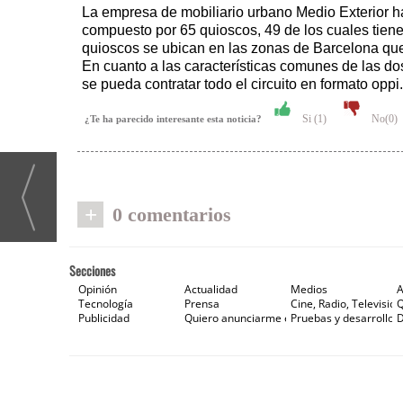
La empresa de mobiliario urbano Medio Exterior ha
compuesto por 65 quioscos, 49 de los cuales tienen
quioscos se ubican en las zonas de Barcelona que 
En cuanto a las características comunes de las do
se pueda contratar todo el circuito en formato oppi.
Si (
1
)
No(
0
)
¿Te ha parecido interesante esta noticia?
+
0 comentarios
Secciones
Opinión
Actualidad
Medios
A
Tecnología
Prensa
Cine, Radio, Televisión
Publicidad
Quiero anunciarme en Gaceta de Prensa
Pruebas y desarrollos
D